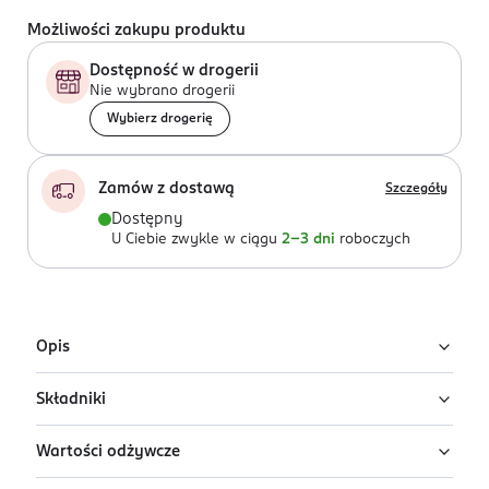
Możliwości zakupu produktu
Dostępność w drogerii
Nie wybrano drogerii
Wybierz drogerię
Zamów z dostawą
Szczegóły
Dostępny
U Ciebie zwykle w ciągu
2-3 dni
roboczych
Opis
Składniki
Ekologiczny krem do smarowania z orzechów
laskowych.
Wartości odżywcze
pasta z
Bez oleju palmowego.
orzechów laskowych
* 30%, cukier
nierafinowany*, odtłuszczone
Bezglutenowy.
mleko
w proszku*, olej