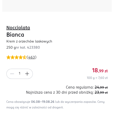
Nocciolata
Bianca
Krem z orzechów laskowych
250 g
nr kat.
423380
(
463
)
18
,99
zł
100 g = 7,60 zł
Cena regularna:
24
,99
zł
Najniższa cena z 30 dni
przed obniżką:
23
,99
zł
Cena obowiązuje
06.08-19.08.26
lub do wyczerpania zapasów.
Ceny
mogą się różnić w zależności od drogerii.