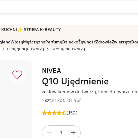
 W KUCHNI
✨ STREFA K-BEAUTY
igiena
Włosy
Mężczyzna
Perfumy
Dziecko
Żywność
Zdrowie
Zwierzęta
Dom
Pielęgnacja twarzy
Kremy do twarzy
NIVEA
Q10 Ujędrnienie
Zestaw kremów do twarzy, krem do twarzy na 
1 szt.
nr kat.
281464
(
150
)