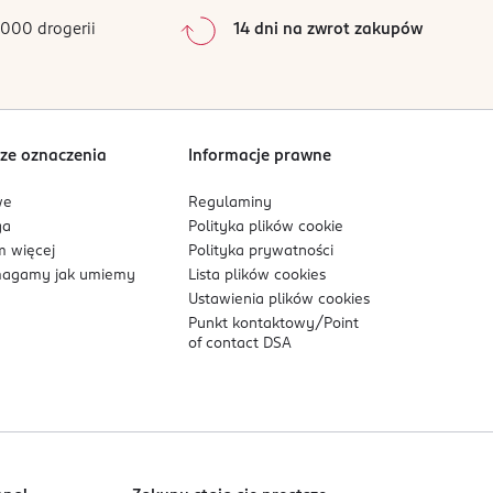
0
%
000 drogerii
14 dni na zwrot zakupów
0
%
Sortowanie wg
data: od najnowszej
ze oznaczenia
Informacje prawne
we
Regulaminy
ga
Polityka plików
cookie
 więcej
Polityka prywatności
agamy jak umiemy
Lista plików
cookies
Ustawienia plików
cookies
Punkt kontaktowy/
Point
 pielęgnację przeciwzmarszczkową przez całą
of contact DSA