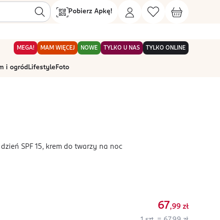
Pobierz Apkę!
MEGA!
MAM WIĘCEJ
NOWE
TYLKO U NAS
TYLKO ONLINE
 i ogród
Lifestyle
Foto
dzień SPF 15, krem do twarzy na noc
67
,99
zł
1 szt. = 67,99 zł