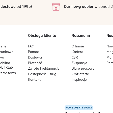
inie są zweryfikowane zakupem.
2
 dostawa
od 199 zł
Darmowy odbiór
w ponad 2
1
rająca redukcję zmarszczek.
gładzenia.
 w kremie na dzień.
Obsługa klienta
Rossmann
Nas
podczas snu.
erię
FAQ
O firmie
No
arunkowa
Pomoc
Kariera
Me
ogicznie.
owo
Dostawa
CSR
Mam
mobilna
Płatność
Ekspansja
Pom
L i Klub
Zwroty i reklamacje
Biuro prasowe
nternetowa
Dostępność usług
Złóż ofertę
nie
jest przeznaczony dla osób, które chcą
zadbać o kompleksową
Kontakt
Inspiracje
oczność zmarszczek przy regularnym stosowaniu.
NOWE OFERTY PRACY