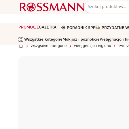
PROMOCJE
GAZETKA
☀️ PORADNIK SPF
🧑🏻‍🍳 PRZYDATNE
Wszystkie kategorie
Makijaż i paznokcie
Pielęgnacja i h
Wszystkie kategorie
Pielęgnacja i higiena
Twarz