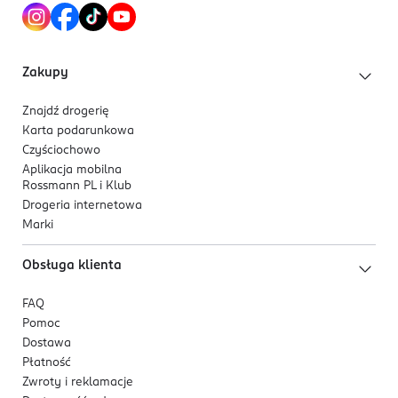
Kod EAN
5 908217 999207
Zakupy
Znajdź drogerię
Karta podarunkowa
Czyściochowo
Aplikacja mobilna
Rossmann PL i Klub
Drogeria internetowa
Marki
Obsługa klienta
FAQ
Pomoc
Dostawa
Płatność
Zwroty i reklamacje