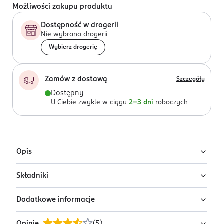
Możliwości zakupu produktu
Dostępność w drogerii
Nie wybrano drogerii
Wybierz drogerię
Zamów z dostawą
Szczegóły
Dostępny
U Ciebie zwykle w ciągu
2-3 dni
roboczych
Opis
Składniki
Różowy lakier do paznokci Lacky Nails z linii Solar Gel
nr 22 candy z innowacyjną formułą łączącą w sobie
Dodatkowe informacje
najlepsze cechy lakierów hybrydowych i tradycyjnych.
Butyl Acetate, Ethyl Acetate, Nitrocellulose, Acetyl
Tributyl Citrate, Isopropyl Alcohol, Bis-HEMA Poly(1,4-
nadaje paznokciom połysku i niesamowitej