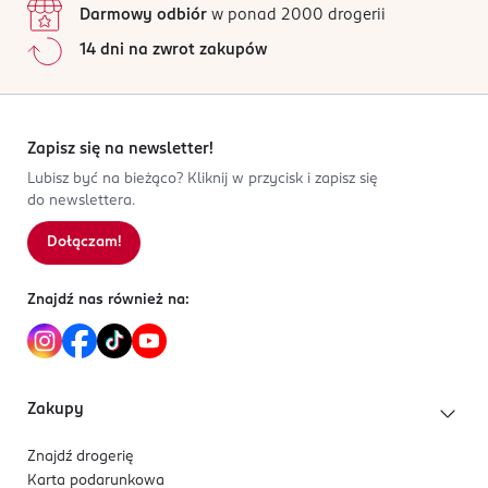
Darmowy odbiór
w ponad 2000 drogerii
DE-Niemcy
Jak działają opinie?
14 dni na zwrot zakupów
Kod EAN
5
0
%
4 047196 063828
4
0
%
3
0
%
2
0
%
Zapisz się na newsletter!
1
0
%
Lubisz być na bieżąco? Kliknij w przycisk i zapisz się
do newslettera.
Dołączam!
Sortowanie wg
data: od najnowszej
Znajdź nas również na:
Zakupy
Znajdź drogerię
Karta podarunkowa