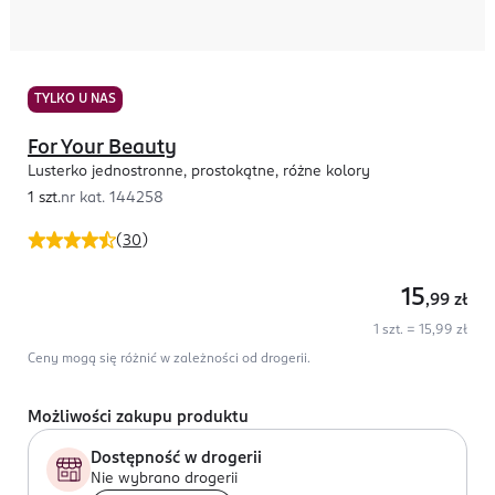
TYLKO U NAS
For Your Beauty
Lusterko jednostronne, prostokątne, różne kolory
1 szt.
nr kat.
144258
(
30
)
15
,99
zł
1 szt. = 15,99 zł
Ceny mogą się różnić w zależności od drogerii.
Możliwości zakupu produktu
Dostępność w drogerii
Nie wybrano drogerii