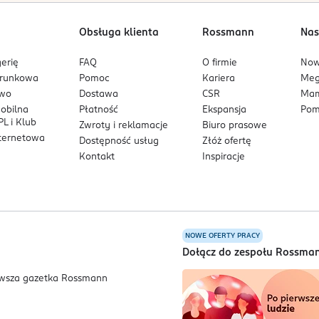
Obsługa klienta
Rossmann
Nas
erię
FAQ
O firmie
No
arunkowa
Pomoc
Kariera
Me
owo
Dostawa
CSR
Mam
mobilna
Płatność
Ekspansja
Pom
L i Klub
Zwroty i reklamacje
Biuro prasowe
nternetowa
Dostępność usług
Złóż ofertę
Kontakt
Inspiracje
NOWE OFERTY PRACY
a
Dołącz do zespołu Rossma