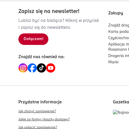
Kod EAN
5 905896 600639
Zapisz się na newsletter!
Zakupy
Lubisz być na bieżąco? Kliknij w przycisk
Znajdź drog
i zapisz się do newslettera.
Karta pod
Czyścioch
Dołączam!
Aplikacja 
Rossmann P
Drogeria i
Znajdź nas również na:
Marki
Przydatne informacje
Gazetk
Jak złożyć zamówienie?
Jakie są formy i koszty dostawy?
Jak opłacić zamówienie?