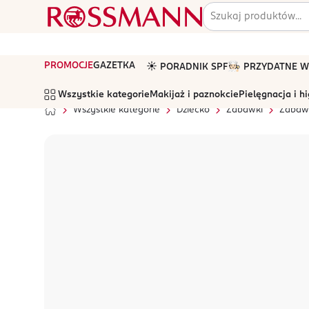
PROMOCJE
GAZETKA
☀️ PORADNIK SPF
🧑🏻‍🍳 PRZYDATNE
Wszystkie kategorie
Makijaż i paznokcie
Pielęgnacja i h
Wszystkie kategorie
Dziecko
Zabawki
Zabawk