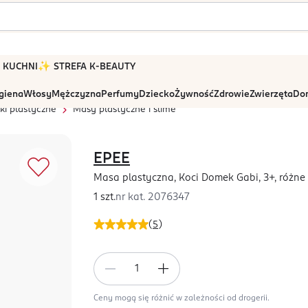
 W KUCHNI
✨ STREFA K-BEAUTY
igiena
Włosy
Mężczyzna
Perfumy
Dziecko
Żywność
Zdrowie
Zwierzęta
Dom
i plastyczne
Masy plastyczne i slime
EPEE
Masa plastyczna, Koci Domek Gabi, 3+, różne
1 szt.
nr kat.
2076347
(
5
)
Ceny mogą się różnić w zależności od drogerii.