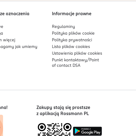
Sortowanie wg
data: od najnowszej
ze oznaczenia
Informacje prawne
we
Regulaminy
ga
Polityka plików
cookie
 więcej
Polityka prywatności
agamy jak umiemy
Lista plików
cookies
Ustawienia plików
cookies
Punkt kontaktowy/
Point
of contact DSA
nna!
Zakupy stają się prostsze
z aplikacją Rossmann PL