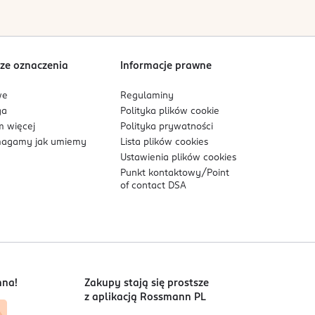
Sortowanie wg
data: od najnowszej
ze oznaczenia
Informacje prawne
we
Regulaminy
ga
Polityka plików
cookie
 więcej
Polityka prywatności
agamy jak umiemy
Lista plików
cookies
Ustawienia plików
cookies
Punkt kontaktowy/
Point
of contact DSA
nna!
Zakupy stają się prostsze
z aplikacją Rossmann PL