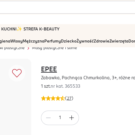
 W KUCHNI
✨ STREFA K-BEAUTY
igiena
Włosy
Mężczyzna
Perfumy
Dziecko
Żywność
Zdrowie
Zwierzęta
Dom
i plastyczne
Masy plastyczne i slime
EPEE
Zabawka, Pachnąca Chmurkolina, 3+, różne r
1 szt.
nr kat.
365533
(
27
)