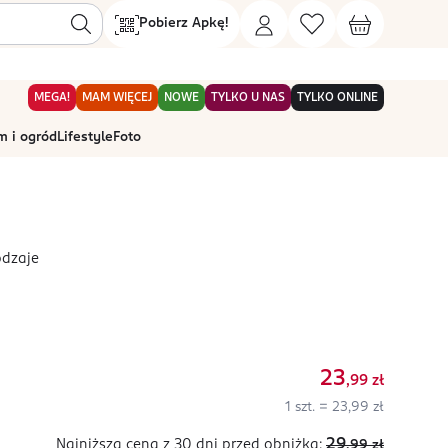
Pobierz Apkę!
MEGA!
MAM WIĘCEJ
NOWE
TYLKO U NAS
TYLKO ONLINE
 i ogród
Lifestyle
Foto
odzaje
23
,99
zł
1 szt. = 23,99 zł
29
Najniższa cena z 30 dni
przed obniżką:
,99
zł