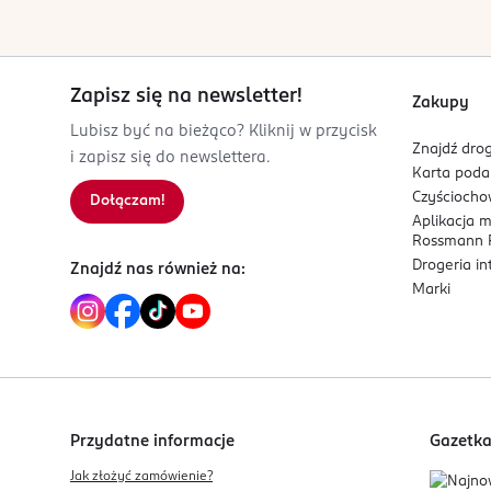
PRODUCENT/PODMIOT ODPOWIEDZIALNY
Epee Polska sp z o.o.
al. Bohaterów Warszawy 15-16
70-370
Zapisz się na newsletter!
Zakupy
Szczecin
Lubisz być na bieżąco? Kliknij w przycisk
epee@epee.pl
Znajdź drog
i zapisz się do newslettera.
914668070
Karta pod
PL-Polska
Czyścioch
Dołączam!
Aplikacja 
Kod EAN
Rossmann P
8 595582 240910
Drogeria i
Znajdź nas również na:
Marki
Przydatne informacje
Gazetk
Jak złożyć zamówienie?