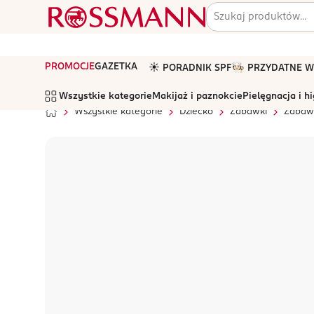
PROMOCJE
GAZETKA
☀️ PORADNIK SPF
🧑🏻‍🍳 PRZYDATNE
Wszystkie kategorie
Makijaż i paznokcie
Pielęgnacja i h
Wszystkie kategorie
Dziecko
Zabawki
Zabawk