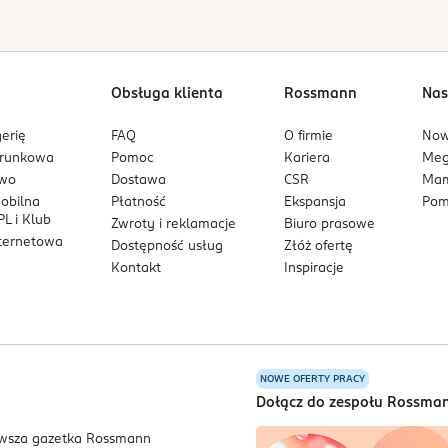
Obsługa klienta
Rossmann
Nas
erię
FAQ
O firmie
No
arunkowa
Pomoc
Kariera
Me
owo
Dostawa
CSR
Mam
mobilna
Płatność
Ekspansja
Pom
L i Klub
Zwroty i reklamacje
Biuro prasowe
nternetowa
Dostępność usług
Złóż ofertę
Kontakt
Inspiracje
NOWE OFERTY PRACY
a
Dołącz do zespołu Rossma