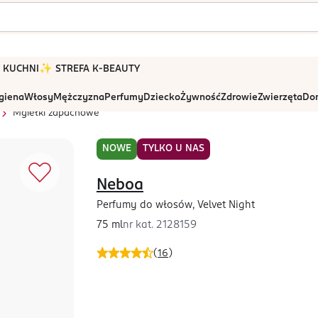
 W KUCHNI
✨ STREFA K-BEAUTY
igiena
Włosy
Mężczyzna
Perfumy
Dziecko
Żywność
Zdrowie
Zwierzęta
Dom
Mgiełki zapachowe
NOWE
TYLKO U NAS
Neboa
Perfumy do włosów, Velvet Night
75 ml
nr kat.
2128159
(
16
)