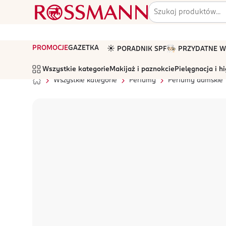
PROMOCJE
GAZETKA
☀️ PORADNIK SPF
🧑🏻‍🍳 PRZYDATNE
Wszystkie kategorie
Makijaż i paznokcie
Pielęgnacja i h
Wszystkie kategorie
Perfumy
Perfumy damskie