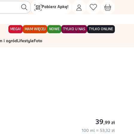
Pobierz Apkę!
MEGA!
MAM WIĘCEJ
NOWE
TYLKO U NAS
TYLKO ONLINE
 i ogród
Lifestyle
Foto
39
,99
zł
100 ml = 53,32 zł