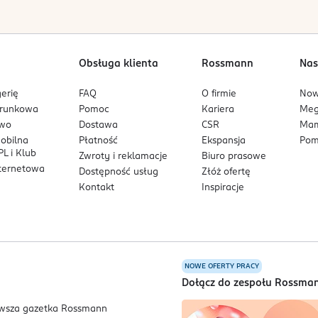
Obsługa klienta
Rossmann
Nas
erię
FAQ
O firmie
No
arunkowa
Pomoc
Kariera
Me
owo
Dostawa
CSR
Mam
mobilna
Płatność
Ekspansja
Pom
L i Klub
Zwroty i reklamacje
Biuro prasowe
nternetowa
Dostępność usług
Złóż ofertę
Kontakt
Inspiracje
NOWE OFERTY PRACY
a
Dołącz do zespołu Rossma