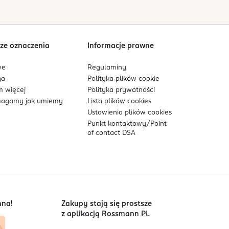
Sortowanie wg
data: od najnowszej
ze oznaczenia
Informacje prawne
we
Regulaminy
ga
Polityka plików
cookie
 więcej
Polityka prywatności
agamy jak umiemy
Lista plików
cookies
Ustawienia plików
cookies
Punkt kontaktowy/
Point
of contact DSA
nna!
Zakupy stają się prostsze
z aplikacją Rossmann PL