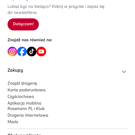
składników:
aktywny węgiel + PAP (kwas
1
0
%
Kod EAN
Lubisz być na bieżąco? Kliknij w przycisk i zapisz się
ftalimidoperoksykapronowy).
do newslettera.
5 902719 410703
Zawiera fluorek sodu (1400 ppm F–).
Dołączam!
Sortowanie wg
data: od najnowszej
Znajdź nas również na:
Zakupy
Znajdź drogerię
Karta podarunkowa
Czyściochowo
Aplikacja mobilna
Rossmann PL i Klub
Drogeria internetowa
Marki