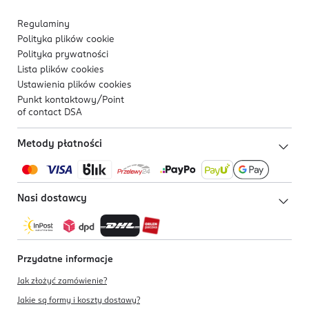
Kod EAN
Żelazo
0,53 mg
3 041091 561374
Regulaminy
Cynk
0,48 mg
Polityka plików
cookie
Polityka prywatności
Miedź
0,050 mg
Lista plików
cookies
Mangan
0,003 mg
Ustawienia plików
cookies
Fluorek
≤ 0,006 mg
Punkt kontaktowy/
Point
of contact DSA
Selen
2,5 μg
Jod
13 μg
Metody płatności
Inne
Cholina
22 mg
Nasi dostawcy
Inozytol
7,0 mg
Pozostałe oligosacharydy GOS
0,2 g
Przydatne informacje
Jak złożyć zamówienie?
Jakie są formy i koszty dostawy?