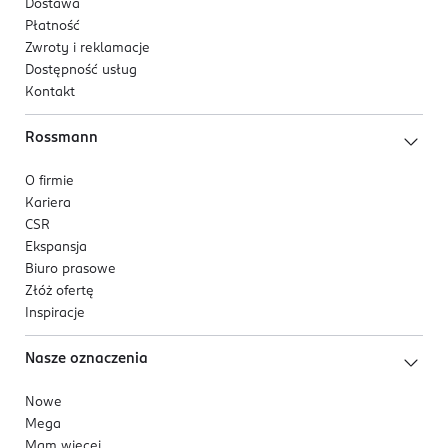
Dostawa
00-728
Płatność
Warszawa
Zwroty i reklamacje
*Referencyjna Wartość Spożycia
jakub.morek@danone.com
Dostępność usług
**Galaktooligosacharydy i Fruktooligosacharydy
Kontakt
511860245
Opakowanie Bebilon PROfutura DUOBIOTIK 5 pozwala na przygotowanie około
PL-Polska
28 porcji produktu zgodnie z tabelą żywienia.
Rossmann
Kod EAN
O firmie
8 718117 614905
Kariera
CSR
Ekspansja
Biuro prasowe
Złóż ofertę
Inspiracje
Nasze oznaczenia
Nowe
Mega
Mam więcej