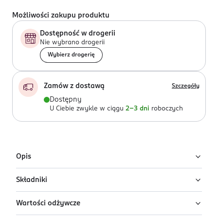
Możliwości zakupu produktu
Dostępność w drogerii
Nie wybrano drogerii
Wybierz drogerię
Zamów z dostawą
Szczegóły
Dostępny
U Ciebie zwykle w ciągu
2-3 dni
roboczych
Opis
Składniki
Odżywcza formuła na bazie mleka junior dla
przedszkolaka Bebilon PROfutura DUOBIOTIK 5
Wartości odżywcze
wzbogacona w witaminy i składniki mineralne.
Laktoza z
mleka
, galaktooligosacharydy GOS (17%) z
mleka
, odtłuszczone
mleko
w proszku (16%), olej