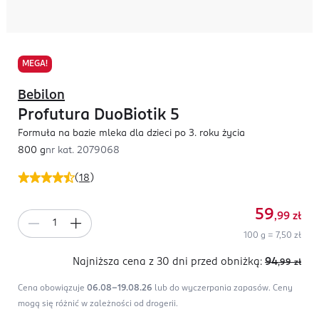
MEGA!
Bebilon
Profutura DuoBiotik 5
Formuła na bazie mleka dla dzieci po 3. roku życia
800 g
nr kat.
2079068
(
18
)
59
,99
zł
100 g = 7,50 zł
Najniższa cena z 30 dni
przed obniżką:
94
,99
zł
Cena obowiązuje
06.08-19.08.26
lub do wyczerpania zapasów.
Ceny
mogą się różnić w zależności od drogerii.