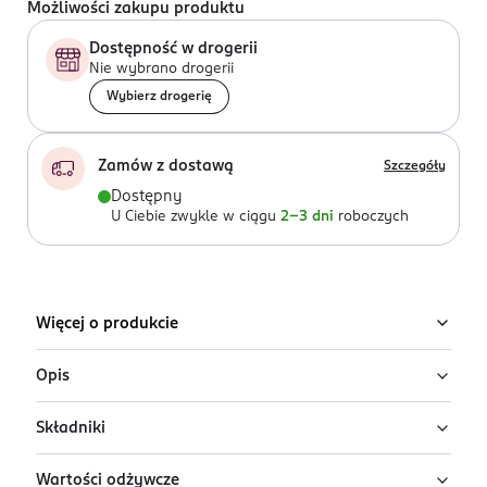
Możliwości zakupu produktu
Dostępność w drogerii
Nie wybrano drogerii
Wybierz drogerię
Zamów z dostawą
Szczegóły
Dostępny
U Ciebie zwykle w ciągu
2-3 dni
roboczych
Więcej o produkcie
Opis
Składniki
Mleko następne dla niemowląt po 6. miesiącu życia.
Wartości odżywcze
Laktoza z
mleka
, hydrolizat białka serwatki z
mleka
,