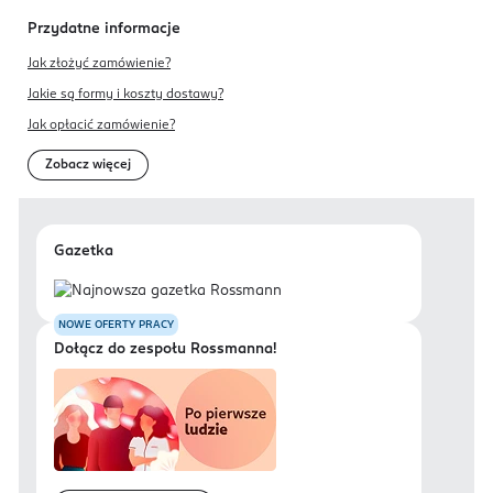
jakub.morek@danone.com
Przydatne informacje
511860245
Jak złożyć zamówienie?
PL-Polska
Jakie są formy i koszty dostawy?
Kod EAN
Jak opłacić zamówienie?
5 900852 057403
Zobacz więcej
Gazetka
NOWE OFERTY PRACY
Dołącz do zespołu Rossmanna!