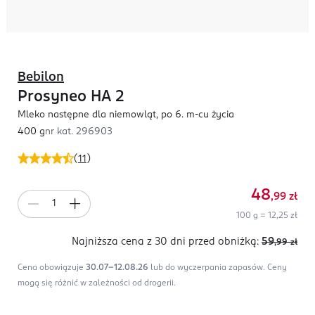
Bebilon
Prosyneo HA 2
Mleko następne dla niemowląt, po 6. m-cu życia
400 g
nr kat.
296903
(
11
)
48
,99
zł
100 g = 12,25 zł
Najniższa cena z 30 dni
przed obniżką:
59
,99
zł
Cena obowiązuje
30.07-12.08.26
lub do wyczerpania zapasów.
Ceny
mogą się różnić w zależności od drogerii.