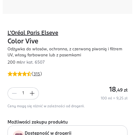
L'Oréal Paris Elseve
Color Vive
Odżywka do włosów, ochronna, z czerwoną piwonią i filtrem
UV, włosy farbowane lub z pasemkami
200 ml
nr kat.
6507
(
315
)
18
,49
zł
100 ml = 9,25 zł
Ceny mogą się różnić w zależności od drogerii.
Możliwości zakupu produktu
Dostępność w drogerii