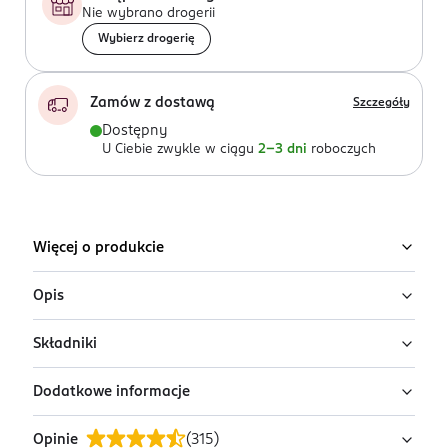
Nie wybrano drogerii
Wybierz drogerię
Zamów z dostawą
Szczegóły
Dostępny
U Ciebie zwykle w ciągu
2-3 dni
roboczych
Więcej o produkcie
Opis
Składniki
Odżywka ochronna do włosów farbowanych lub
rozjaśnianych Elseve Color Vive wzbogacona witaminą
Dodatkowe informacje
Cg i filtrem UV.
Aqua / Water • Cetearyl Alcohol • Dimethicone •
Glycerin • Behentrimonium Chloride • Parfum /
Odżywka do włosów Elseve Color Vive, dzięki
Opinie
(
315
)
Fragrance • Lactic Acid • Ascorbyl Glucoside • Sodium
PRZYGOTOWANIE I STOSOWANIE