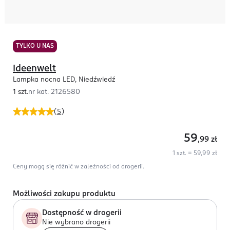
TYLKO U NAS
Ideenwelt
Lampka nocna LED, Niedźwiedź
1 szt.
nr kat.
2126580
(
5
)
59
,99
zł
1 szt. = 59,99 zł
Ceny mogą się różnić w zależności od drogerii.
Możliwości zakupu produktu
Dostępność w drogerii
Nie wybrano drogerii