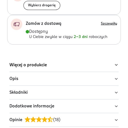
Wybierz drogerię
Zamów z dostawą
Szczegóły
Dostępny
U Ciebie zwykle w ciągu
2-3 dni
roboczych
Więcej o produkcie
Opis
Składniki
2 strefy suchości - szybko wchłaniają wilgoć i
utrzymują ją z dala od skóry dziecka.
Dodatkowe informacje
Balsam: Petrolatum, Stearyl Alcohol, Paraffinum
Liquidum, Aloe Barbadensis Leaf Extract.
Opinie
(
18
)
PRZYGOTOWANIE I STOSOWANIE