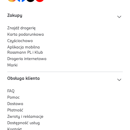
zastosowano materiał miękki jak bawełna*. *
produkt nie zawiera bawełny
Do 12 godzin suchości w łatwych do zakładania
Zakupy
pieluchomajtkach
Znajdź drogerię
Karta podarunkowa
Czyściochowo
Aplikacja mobilna
Rossmann PL i Klub
Drogeria internetowa
Marki
Obsługa klienta
FAQ
Pomoc
Dostawa
Płatność
Zwroty i reklamacje
Dostępność usług
Kontakt