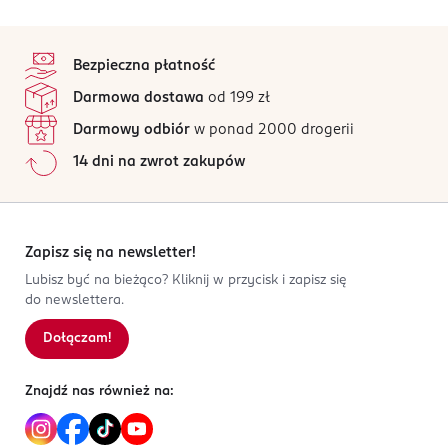
PRODUCENT/PODMIOT ODPOWIEDZIALNY
5
stopka
/5
METEOR CEE Kft
Bezpieczna płatność
Jedlik Ányos utca 4
18 opinii
na podstawie
Darmowa dostawa
od 199 zł
2038
Wszystkie opinie są zweryfikowane zakupem.
Soskut
Darmowy odbiór
w ponad 2000 drogerii
Jak działają opinie?
maria.czekaj@meteorcee.com
14 dni na zwrot zakupów
728381157
5
0
%
HU-Węgry
4
0
%
3
0
%
Kod EAN
2
0
%
Zapisz się na newsletter!
0 008421 407002
1
0
%
Lubisz być na bieżąco? Kliknij w przycisk i zapisz się
do newslettera.
Dołączam!
Sortowanie wg
data: od najnowszej
Znajdź nas również na: