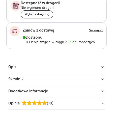
Dostępność w drogerii
Nie wybrano drogerii
Wybierz drogerię
Zamów z dostawą
Szczegóły
Dostępny
U Ciebie zwykle w ciągu
2-3 dni
roboczych
Opis
Składniki
TY Beanie Boos - maskotka psa, 15 cm. wysokości.
Dodatkowe informacje
brak danych
Opinie
(
18
)
OSTRZEŻENIA DOTYCZĄCE BEZPIECZEŃSTWA
brak danych