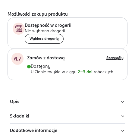
Możliwości zakupu produktu
Dostępność w drogerii
Nie wybrano drogerii
Wybierz drogerię
Zamów z dostawą
Szczegóły
Dostępny
U Ciebie zwykle w ciągu
2-3 dni
roboczych
Opis
Składniki
Szlachetnie półmatowe rajstopy damskie classic z
zastosowaniem włókna Lycra w technologii oplatanej
Dodatkowe informacje
poliamidem:z częścią majteczkową ładnie zaznaczoną,z
90% poliamid, 10% elastan LYCRA®.