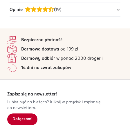
niewidocznym wzmocnieniem w palcach,z efektem
Opinie
(
19
)
oddychających nóg podczas użytkowania,elastyczne,
PRODUCENT/PODMIOT ODPOWIEDZIALNY
ze wzmocnioną częścią górną, zwiększającą trwałość
IS Przedsiębiorstwo Produkcyjne
wyrobu. Zbadane na substancje szkodliwe.Jakość
ul. Kilńskiego 67
4,9
stopka
pierwsza, rodzaj wykończenia - standard.
90-050 Konstantynów Łódzki
/5
Bezpieczna płatność
Kod EAN
19 opinii
na podstawie
Darmowa dostawa
od 199 zł
5 907813 654794
Wszystkie opinie są zweryfikowane zakupem.
Darmowy odbiór
w ponad 2000 drogerii
Jak działają opinie?
14 dni na zwrot zakupów
5
0
%
4
0
%
3
0
%
2
0
%
Zapisz się na newsletter!
1
0
%
Lubisz być na bieżąco? Kliknij w przycisk i zapisz się
do newslettera.
Dołączam!
Sortowanie wg
data: od najnowszej