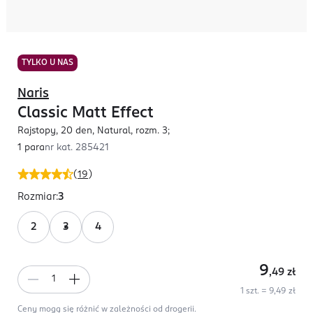
TYLKO U NAS
Naris
Classic Matt Effect
Rajstopy, 20 den, Natural, rozm. 3;
1 para
nr kat.
285421
(
19
)
Rozmiar
:
3
2
3
4
9
,49
zł
1 szt. = 9,49 zł
Ceny mogą się różnić w zależności od drogerii.