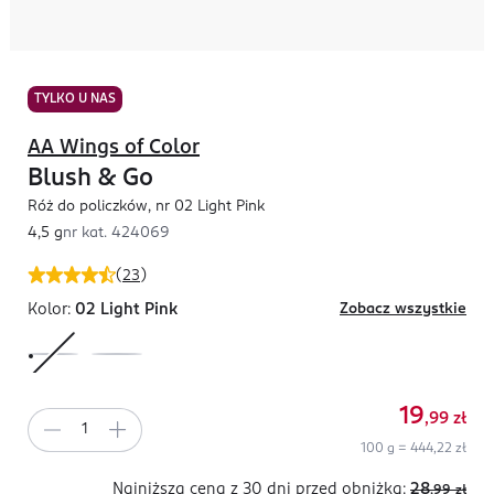
TYLKO U NAS
AA Wings of Color
Blush & Go
Róż do policzków, nr 02 Light Pink
4,5 g
nr kat.
424069
(
23
)
Kolor:
02 Light Pink
Zobacz wszystkie
19
,99
zł
100 g = 444,22 zł
Najniższa cena z 30 dni
przed obniżką:
28
,99
zł