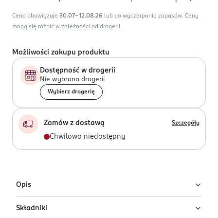
Cena obowiązuje
30.07-12.08.26
lub do wyczerpania zapasów.
Ceny
mogą się różnić w zależności od drogerii.
Możliwości zakupu produktu
Dostępność w drogerii
Nie wybrano drogerii
Wybierz drogerię
Zamów z dostawą
Szczegóły
Chwilowo niedostępny
Opis
Składniki
Róż do policzków Blush & Go w odcieniu 02 Light Pink