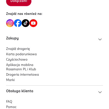
Dołączam!
Sortowanie wg
data: od najnowszej
Znajdź nas również na:
Zakupy
Znajdź drogerię
Karta podarunkowa
Czyściochowo
Aplikacja mobilna
Rossmann PL i Klub
Drogeria internetowa
Marki
Obsługa klienta
FAQ
Pomoc