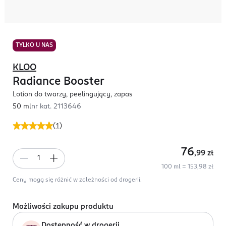
TYLKO U NAS
KLOO
Radiance Booster
Lotion do twarzy, peelingujący, zapas
50 ml
nr kat.
2113646
(
1
)
76
,99
zł
100 ml = 153,98 zł
Ceny mogą się różnić w zależności od drogerii.
Możliwości zakupu produktu
Dostępność w drogerii