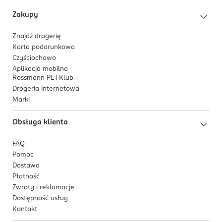
chroniąc cerę przed przesuszeniem. Dzięki niemu
Zakupy
skóra staje się bardziej elastyczna, miękka i
sprężysta.
Znajdź drogerię
Karta podarunkowa
Czyściochowo
Aplikacja mobilna
Rossmann PL i Klub
Drogeria internetowa
Marki
Obsługa klienta
FAQ
Pomoc
Dostawa
Płatność
Zwroty i reklamacje
Dostępność usług
Kontakt