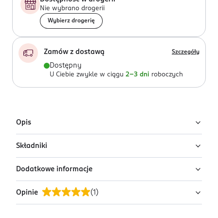
Nie wybrano drogerii
Wybierz drogerię
Zamów z dostawą
Szczegóły
Dostępny
U Ciebie zwykle w ciągu
2-3 dni
roboczych
Opis
Składniki
To jest Refill dla Twojego produktu KLOO radiance
booster peeling lotion.
Dodatkowe informacje
Ingredients: : AQUA, ARGININE, CAPRYLIC/CAPRIC
TRIGLYCERIDE, DIETHYLHEXYL CARBONATE,
Opinie
(
1
)
POLYGLYCERYL-6 STEARATE, POLYACRYLATE
PRZYGOTOWANIE I STOSOWANIE
Innowacyjny lotion peelingujący inspirowany
CROSSPOLYMER-6, POLYGLYCERYL-6 BEHENATE, LACTIC
Nałóż lotion peelingujący na oczyszczoną skórę
pielęgnacją azjatycką, bez konieczności zmywania: