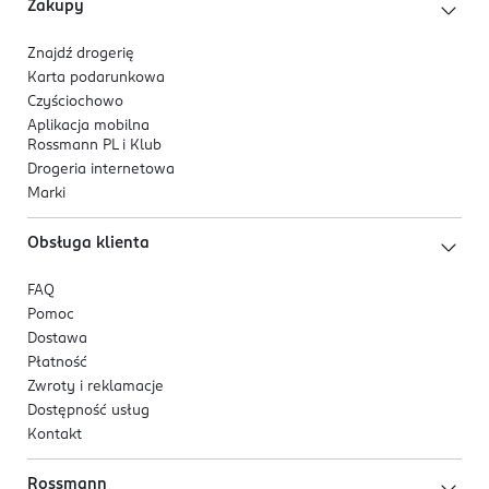
Zakupy
Co wyróżnia ten produkt?
Mała główka ułatwiająca czyszczenie trudno
Znajdź drogerię
Karta podarunkowa
dostępnych miejsc.
Czyściochowo
Włókna w kształcie litery X ułatwiające
Aplikacja mobilna
oczyszczanie przestrzeni międzyzębowych.
Rossmann PL i Klub
Ergonomiczny uchwyt wygodny dla dzieci.
Drogeria internetowa
Marki
Dla kogo jest ten produkt?
Dla dzieci w wieku 6–12 lat, które potrzebują
Obsługa klienta
dokładnego i delikatnego oczyszczania nowych zębów
stałych.
FAQ
Pomoc
Dostawa
Płatność
Zwroty i reklamacje
Dostępność usług
Kontakt
Rossmann