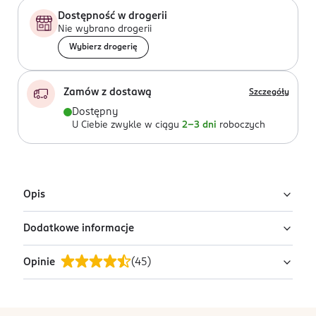
Dostępność w drogerii
Nie wybrano drogerii
Wybierz drogerię
Zamów z dostawą
Szczegóły
Dostępny
U Ciebie zwykle w ciągu
2-3 dni
roboczych
Opis
Dodatkowe informacje
Uwaga: wysyłamy losowy wariant!
Produkt występuje w różnych wariantach i pakowany
Opinie
(
45
)
PRZYGOTOWANIE I STOSOWANIE
jest losowo. Zdjęcia pokazują przykładowe warianty.
Wymieniaj szczoteczkę co 3 miesiące
Szukasz konkretnego wariantu lub chcesz sprawdzić
pełną ofertę? Zapraszamy do najbliższej drogerii.
OSTRZEŻENIA DOTYCZĄCE BEZPIECZEŃSTWA