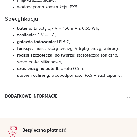
miękka szczoteczka,
wodoodporna konstrukcja IPX5.
Specyfikacja
bateria:
Li-poly 3,7 V ⎓ 150 mAh, 0,55 Wh,
zasilanie:
5 V ⎓ 1 A,
gniazdo ładowania:
USB-C,
funkcje:
masaż skóry twarzy, 4 tryby pracy, wibracje,
rodzaj szczoteczki do twarzy:
szczoteczka soniczna,
szczoteczka silikonowa,
czas pracy na baterii:
około 0,5 h,
stopień ochrony:
wodoodporność IPX5 - zachlapania.
DODATKOWE INFORMACJE
stopka
Bezpieczna płatność