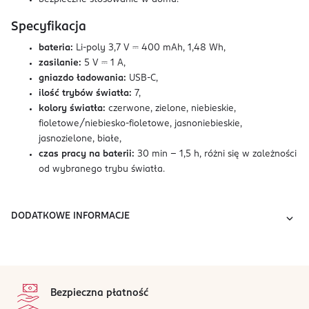
Specyfikacja
bateria:
Li-poly 3,7 V ⎓ 400 mAh, 1,48 Wh,
zasilanie:
5 V ⎓ 1 A,
gniazdo ładowania:
USB-C,
ilość trybów światła:
7,
kolory światła:
czerwone, zielone, niebieskie,
fioletowe/niebiesko-fioletowe, jasnoniebieskie,
jasnozielone, białe,
czas pracy na baterii:
30 min - 1,5 h, różni się w zależności
od wybranego trybu światła.
DODATKOWE INFORMACJE
stopka
Bezpieczna płatność