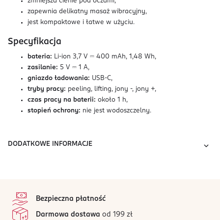
zmniejsza cienie pod oczami,
zapewnia delikatny masaż wibracyjny,
jest kompaktowe i łatwe w użyciu.
Specyfikacja
bateria:
Li-ion 3,7 V ⎓ 400 mAh, 1,48 Wh,
zasilanie:
5 V ⎓ 1 A,
gniazdo ładowania:
USB-C,
tryby pracy:
peeling, lifting, jony -, jony +,
czas pracy na baterii:
około 1 h,
stopień ochrony:
nie jest wodoszczelny.
DODATKOWE INFORMACJE
stopka
Bezpieczna płatność
Darmowa dostawa
od 199 zł