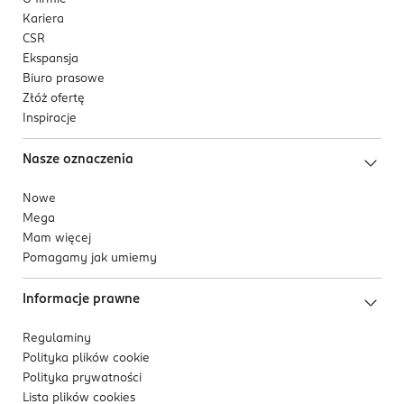
Urządzenia nie należy narażać na silne wstrząsy
Kariera
jak wibracje lub upuszczenie urządzenia na
CSR
podłogę (nie stawiać np. na dywanie).
Ekspansja
Biuro prasowe
Nigdy nie należy rozpoczynać odchudzania lub
Złóż ofertę
ćwiczeń wyłącznie na podstawie oceny
Inspiracje
parametrów z analizatora WA-200BT. Należy
skontaktować z lekarzem lub specjalistą.
Nasze oznaczenia
Procentowa zawartość tkanki tłuszczowej oraz
całkowita zawartość wody są zmienne. Na ich
Nowe
wartości wpływa odwodnienie lub nadmierne
Mega
zatrzymanie wody, z przyczyn, tj. spożycie
Mam więcej
alkoholu, menstruacja, choroba, ciężkie ćwiczenia
Pomagamy jak umiemy
itp.
Stosować wyłącznie zalecane baterie, nie
Informacje prawne
ładować ponownie baterii jednorazowych i nie
Regulaminy
wrzucać ich do ognia.
Polityka plików
cookie
Urządzenie to nie zostało przewidziane do użytku
Polityka prywatności
przez osoby (w tym dzieci) o ograniczonych
Lista plików
cookies