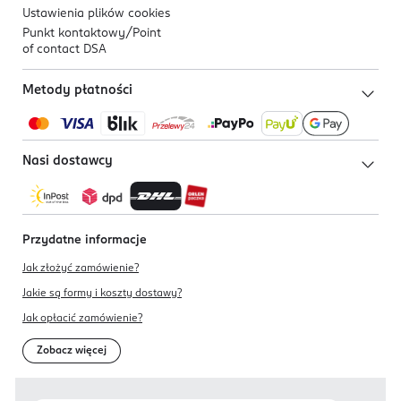
zdolnościach fizycznych, sensorycznych lub
Ustawienia plików
cookies
umysłowych, lub przez osoby nieposiadające
Punkt kontaktowy/
Point
doświadczenia bądź wiedzy, chyba że mogą
of contact DSA
skorzystać ze wsparcia osoby odpowiadającej za
ich bezpieczeństwo, nadzór lub wcześniejsze
Metody płatności
poinstruowanie w zakresie eksploatacji
urządzenia.
Powierzchnia służąca do ważenia jest wykonana
Nasi dostawcy
ze szkła. W razie upadku może się stłuc, co grozi
pokaleczeniem odłamkami szkła.
To urządzenie może być używane wyłącznie
zgodnie z jego przeznaczeniem opisanym w
Przydatne informacje
instrukcji użycia. Wytwórca nie ponosi
Jak złożyć zamówienie?
odpowiedzialności za uszkodzenia spowodowane
Jakie są formy i koszty dostawy?
przez nieprawidłowe użytkowanie urządzenia.
Jak opłacić zamówienie?
Urządzenie posiada wrażliwe elementy i musi być
obsługiwane z ostrożnością.
Zobacz więcej
Należy przestrzegać warunków przechowywania i
użytkowania.