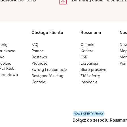
 dostawa
od 199 zł
Darmowy odbiór
w ponad 2
adnie wyczyść Womanizer przed pierwszym użyciem i po każdym uż
1
Obsługa klienta
Rossmann
Nas
erię
FAQ
O firmie
No
arunkowa
Pomoc
Kariera
Me
owo
Dostawa
CSR
Mam
mobilna
Płatność
Ekspansja
Pom
L i Klub
Zwroty i reklamacje
Biuro prasowe
nternetowa
Dostępność usług
Złóż ofertę
Kontakt
Inspiracje
NOWE OFERTY PRACY
a
Dołącz do zespołu Rossma