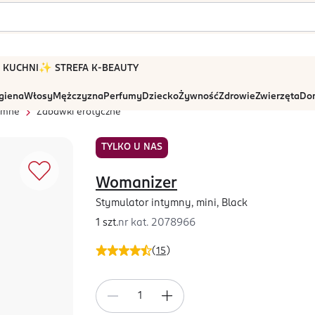
 W KUCHNI
✨ STREFA K-BEAUTY
igiena
Włosy
Mężczyzna
Perfumy
Dziecko
Żywność
Zdrowie
Zwierzęta
Dom
tymne
Zabawki erotyczne
TYLKO U NAS
Womanizer
Stymulator intymny, mini, Black
1 szt.
nr kat.
2078966
(
15
)