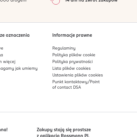
000 drogerii
14 dni na zwrot zakupów
yciu, aby zmniejszyć ryzyko infekcji.
0
%
Sortowanie wg
data: od najnowszej
ze oznaczenia
Informacje prawne
we
Regulaminy
ga
Polityka plików
cookie
 więcej
Polityka prywatności
agamy jak umiemy
Lista plików
cookies
Ustawienia plików
cookies
Punkt kontaktowy/
Point
of contact DSA
nna!
Zakupy stają się prostsze
z aplikacją Rossmann PL