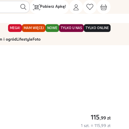
Pobierz Apkę!
MEGA!
MAM WIĘCEJ
NOWE
TYLKO U NAS
TYLKO ONLINE
 i ogród
Lifestyle
Foto
115
,99
zł
1 szt. = 115,99 zł