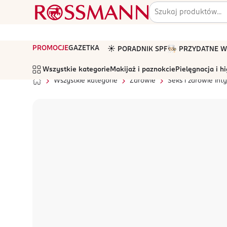
PROMOCJE
GAZETKA
☀️ PORADNIK SPF
🧑🏻‍🍳 PRZYDATNE
Wszystkie kategorie
Makijaż i paznokcie
Pielęgnacja i h
Wszystkie kategorie
Zdrowie
Seks i zdrowie in