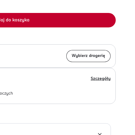
aj do koszyka
Wybierz drogerię
Szczegóły
oczych