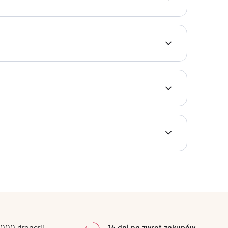
r, dostarcza niezapomnianych doznań, stymulując
nania, co czyni go doskonałym wyborem zarówno
i, dzięki czemu jest dyskretny i łatwy w
e bezpieczeństwa.
ezpośredniego kontaktu.
dywidualnych preferencji.
mność.
bawy.
0
%
0
%
0
%
ków do masażu podczas korzystania z
0
%