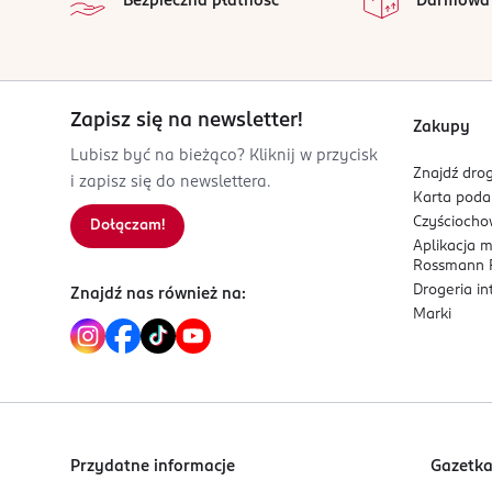
Bezpieczna płatność
Darmowa
Womanizera, aby uniknąć jego uszkodzenia. Dokł
PRODUCENT/PODMIOT ODPOWIEDZIALNY
WOW Tech Europe GmbH
Hermann-Blankenstein-Str. 5
Zapisz się na newsletter!
Zakupy
10249
Lubisz być na bieżąco? Kliknij w przycisk
Berlin
Znajdź drog
i zapisz się do newslettera.
customercareteam@lovehoneygroup.com
Karta pod
123456789
Czyścioch
Dołączam!
DE-Niemcy
Aplikacja 
Rossmann P
Kod EAN
Drogeria i
Znajdź nas również na:
4 251460 624657
Marki
Przydatne informacje
Gazetk