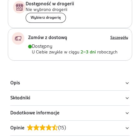
Dostępność w drogerii
Nie wybrano drogerii
Wybierz drogerię
Zamów z dostawą
Szczegóły
Dostępny
U Ciebie zwykle w ciągu
2-3 dni
roboczych
Opis
Składniki
Aktywna plastelina.
Niezwykła zabawka, posiadająca niesamowite
Dodatkowe informacje
brak danych
właściwości: Skacze jak piłka, da się rozbić jak
porcelanę, rozciąga się jak guma, rozrywa się jak
Opinie
(
15
)
PRZYGOTOWANIE I STOSOWANIE
papier.
brak danych