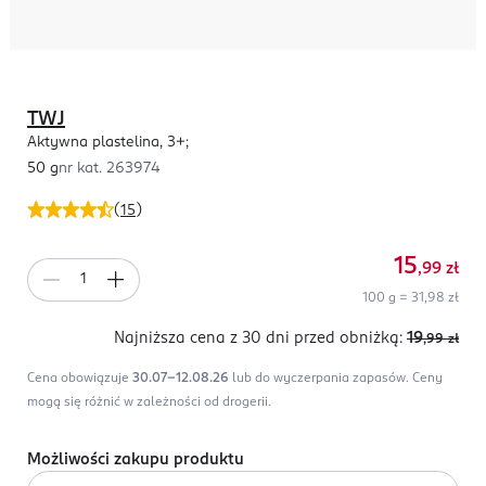
TWJ
Aktywna plastelina, 3+;
50 g
nr kat.
263974
(
15
)
15
,99
zł
100 g = 31,98 zł
Najniższa cena z 30 dni
przed obniżką:
19
,99
zł
Cena obowiązuje
30.07-12.08.26
lub do wyczerpania zapasów.
Ceny
mogą się różnić w zależności od drogerii.
Możliwości zakupu produktu