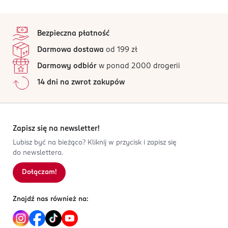
OSTRZEŻENIA DOTYCZĄCE BEZPIECZEŃSTWA
4,3
stopka
/5
Nieodpowiednie dla dzieci poniżej 3 roku życia. Istnieje
Bezpieczna płatność
niebezpieczeństwo połknięcia małych elementów.
15 opinii
na podstawie
Darmowa dostawa
od 199 zł
Plastelina jest nietoksyczna.
Wszystkie opinie są zweryfikowane zakupem.
Darmowy odbiór
w ponad 2000 drogerii
PRODUCENT/PODMIOT ODPOWIEDZIALNY
Jak działają opinie?
14 dni na zwrot zakupów
TWJ SP. Z O.O.
5
0
%
Sąsiedzka 10
4
0
%
44-240
3
0
%
Żory
2
0
%
Zapisz się na newsletter!
twj@home.pl
1
0
%
Lubisz być na bieżąco? Kliknij w przycisk i zapisz się
513104056
do newslettera.
PL-Polska
Dołączam!
Sortowanie wg
data: od najnowszej
Kod EAN
5 908238 817986
Znajdź nas również na: