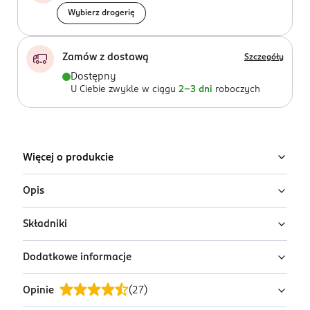
Wybierz drogerię
Zamów z dostawą
Szczegóły
Dostępny
U Ciebie zwykle w ciągu
2-3 dni
roboczych
Więcej o produkcie
Opis
Składniki
Ohropax Color to zatyczki do uszu, wykonane z
miękkiej pianki w żywych kolorach. Zapewniają
Dodatkowe informacje
doskonałe tłumienie dźwięku. Ich anatomiczny kształt
Pianka poliuretanowa
pozwala na idealne dopasowanie do kanału
Opinie
(
27
)
słuchowego.
PRZYGOTOWANIE I STOSOWANIE