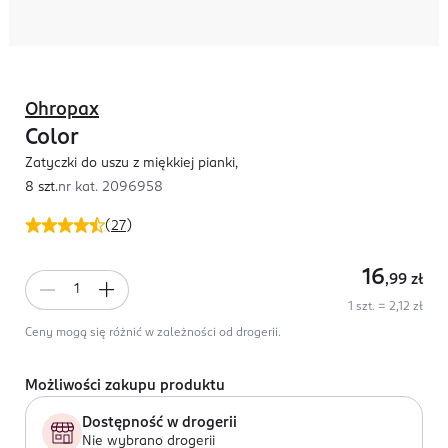
Ohropax
Color
Zatyczki do uszu z miękkiej pianki,
8 szt.
nr kat.
2096958
(
27
)
16
,99
zł
1 szt. = 2,12 zł
Ceny mogą się różnić w zależności od drogerii.
Możliwości zakupu produktu
Dostępność w drogerii
Nie wybrano drogerii