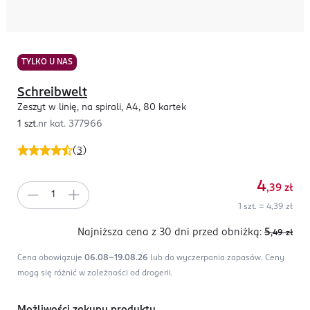
TYLKO U NAS
Schreibwelt
Zeszyt w linię, na spirali, A4, 80 kartek
1 szt.
nr kat.
377966
(
3
)
4
,39
zł
1 szt. = 4,39 zł
Najniższa cena z 30 dni
przed obniżką:
5
,49
zł
Cena obowiązuje
06.08-19.08.26
lub do wyczerpania zapasów.
Ceny
mogą się różnić w zależności od drogerii.