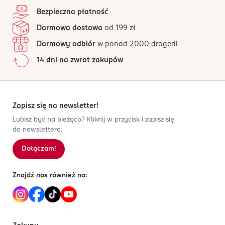
4,7
/5
Bezpieczna płatność
Kod EAN
3 opinii
na podstawie
Darmowa dostawa
od 199 zł
4 305615 638980
Wszystkie opinie są zweryfikowane zakupem.
Darmowy odbiór
w ponad 2000 drogerii
Jak działają opinie?
14 dni na zwrot zakupów
5
0
%
4
0
%
3
0
%
2
0
%
Zapisz się na newsletter!
1
0
%
Lubisz być na bieżąco? Kliknij w przycisk i zapisz się
do newslettera.
Dołączam!
Sortowanie wg
data: od najnowszej
Znajdź nas również na: