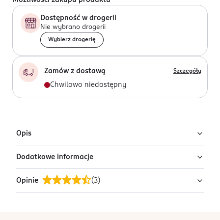
Możliwości zakupu produktu
Dostępność w drogerii
Nie wybrano drogerii
Wybierz drogerię
Zamów z dostawą
Szczegóły
Chwilowo niedostępny
Opis
Dodatkowe informacje
Zeszyt A4 na spirali:
80 kartek
Opinie
(
3
)
PRODUCENT/PODMIOT ODPOWIEDZIALNY
w linie
ROSSMANN SDP SP. z o.o.
perforowane kartki z marginesem
św. Teresy 109
stopka
91-222 Łódź