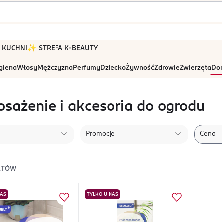
 W KUCHNI
✨ STREFA K-BEAUTY
igiena
Włosy
Mężczyzna
Perfumy
Dziecko
Żywność
Zdrowie
Zwierzęta
Dom
sażenie i akcesoria do ogrodu
e
Promocje
Cena
KTÓW
NAS
TYLKO U NAS