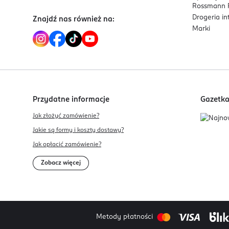
Rossmann P
Drogeria i
Znajdź nas również na:
Marki
Przydatne informacje
Gazetk
Jak złożyć zamówienie?
Jakie są formy i koszty dostawy?
Jak opłacić zamówienie?
Zobacz więcej
Metody płatności