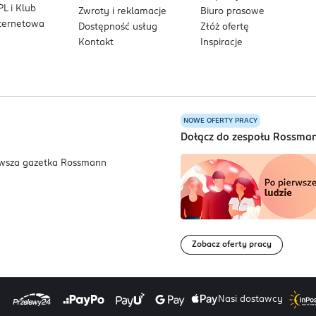
L i Klub
Zwroty i reklamacje
Biuro prasowe
nternetowa
Dostępność usług
Złóż ofertę
Kontakt
Inspiracje
NOWE OFERTY PRACY
a
Dołącz do zespołu Rossma
Zobacz oferty pracy
Nasi dostawcy