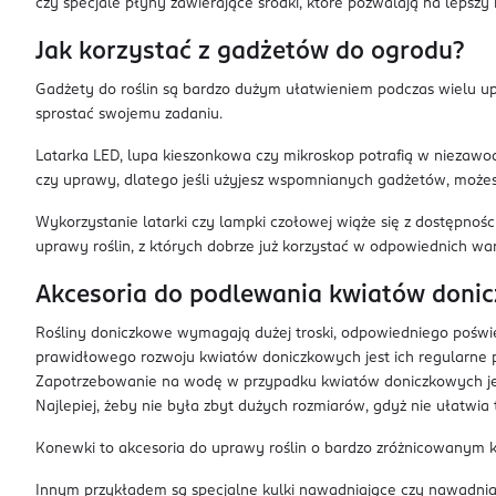
czy specjale płyny zawierające środki, które pozwalają na lepszy
Jak korzystać z gadżetów do ogrodu?
Gadżety do roślin są bardzo dużym ułatwieniem podczas wielu 
sprostać swojemu zadaniu.
Latarka LED, lupa kieszonkowa czy mikroskop potrafią w niezaw
czy uprawy, dlatego jeśli użyjesz wspomnianych gadżetów, możesz
Wykorzystanie latarki czy lampki czołowej wiąże się z dostępnoś
uprawy roślin, z których dobrze już korzystać w odpowiednich waru
Akcesoria do podlewania kwiatów doni
Rośliny doniczkowe wymagają dużej troski, odpowiedniego poświęc
prawidłowego rozwoju kwiatów doniczkowych jest ich regularne podl
Zapotrzebowanie na wodę w przypadku kwiatów doniczkowych jest 
Najlepiej, żeby nie była zbyt dużych rozmiarów, gdyż nie ułatwi
Konewki to akcesoria do uprawy roślin o bardzo zróżnicowanym ks
Innym przykładem są specjalne kulki nawadniające czy nawadni