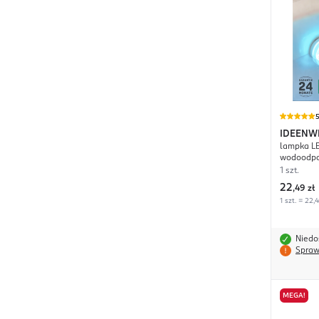
IDEENW
lampka L
wodoodp
1 szt.
22
,
49 zł
1 szt. = 22,
Niedo
Spraw
MEGA!