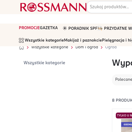
PROMOCJE
GAZETKA
☀️ PORADNIK SPF
🧑🏻‍🍳 PRZYDATNE
Wszystkie kategorie
Makijaż i paznokcie
Pielęgnacja i h
Wszystkie kategorie
Dom i ogród
Ogród
Wypo
Wszystkie kategorie
Polecan
8
PRODU
TYLKO U 