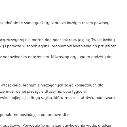
rzydać się te same gadżety, które za każdym razem powinny
ą zazwyczaj nie można doglądać jak rozwijają się Twoje kwiaty
awy i pomoże w zapobieganiu problemów kwitnienia na przyszłość.
ło z odpowiednim natężeniem. Mikroskop czy lupa to gadżety do
 właściciela. Jednym z niezbędnych zajęć koniecznych dla
 możliwe jej przeżycie dłużej niż kilka tygodni.
, najlepiej z długą szyjką, która znacznie ułatwia podlewanie.
 popularne posiadają standardowe sitko.
kropelkową. Powoduje to mniejsze dawkowanie wody, a także