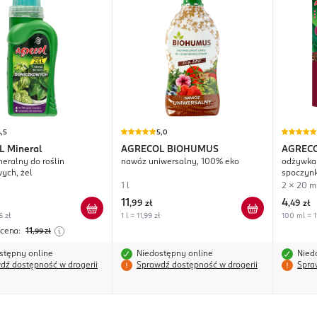
,5
5,0
L
Mineral
AGRECOL BIOHUMUS
AGREC
eralny do roślin
nawóz uniwersalny, 100% eko
odżywka 
ych, żel
spoczynk
1 l
2 x 20 m
11
4
,
99 zł
,
49 zł
6 zł
1 l = 11,99 zł
100 ml = 1
 cena:
11
,99
zł
stępny online
Niedostępny online
Nied
dź dostępność w drogerii
Sprawdź dostępność w drogerii
Spra