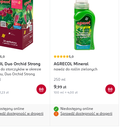
5,0
5,0
OL
Duo Orchid Strong
AGRECOL
Mineral
do storczyków w okresie
nawóz do roślin zielonych
u, Duo Orchid Strong
l
250 ml
9
,
99 zł
1,23 zł
100 ml = 4,00 zł
ostępny online
Niedostępny online
wdź dostępność w drogerii
Sprawdź dostępność w drogerii