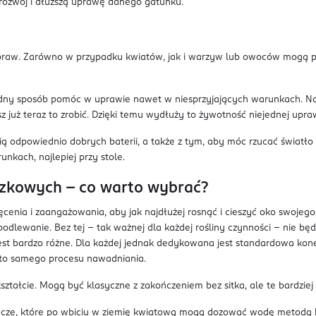
 rozwój i dłuższą uprawę danego gatunku.
upraw. Zarówno w przypadku kwiatów, jak i warzyw lub owoców mogą p
odny sposób pomóc w uprawie nawet w niesprzyjających warunkach. Noc
 już teraz to zrobić. Dzięki temu wydłuży to żywotność niejednej upr
cią odpowiednio dobrych baterii, a także z tym, aby móc rzucać świat
nkach, najlepiej przy stole.
czkowych – co warto wybrać?
enia i zaangażowania, aby jak najdłużej rosnąć i cieszyć oko swojego
ewanie. Bez tej – tak ważnej dla każdej rośliny czynności – nie będzie
bardzo różne. Dla każdej jednak dedykowana jest standardowa konewka
a to samego procesu nawadniania.
ztałcie. Mogą być klasyczne z zakończeniem bez sitka, ale te bardziej
acze, które po wbiciu w ziemię kwiatową mogą dozować wodę metodą 