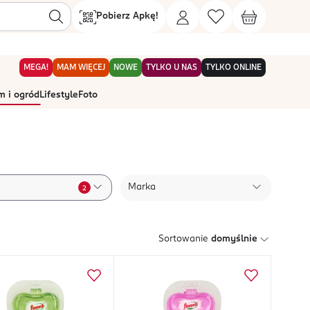
Pobierz Apkę!
MEGA!
MAM WIĘCEJ
NOWE
TYLKO U NAS
TYLKO ONLINE
 i ogród
Lifestyle
Foto
Marka
2
Sortowanie
domyślnie