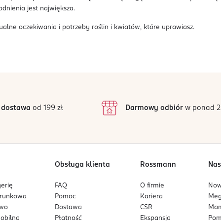
dnienia jest największa.
ualne oczekiwania i potrzeby roślin i kwiatów, które uprawiasz.
 dostawa
od 199 zł
Darmowy odbiór
w ponad 2
Obsługa klienta
Rossmann
Nas
erię
FAQ
O firmie
No
arunkowa
Pomoc
Kariera
Me
owo
Dostawa
CSR
Mam
mobilna
Płatność
Ekspansja
Pom