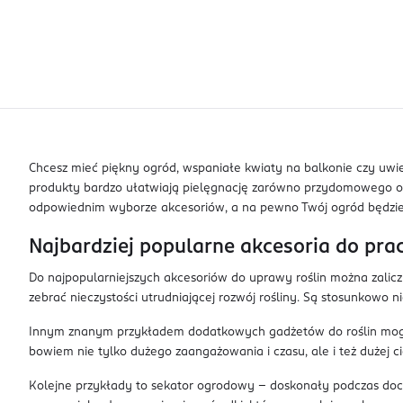
Chcesz mieć piękny ogród, wspaniałe kwiaty na balkonie czy uwie
produkty bardzo ułatwiają pielęgnację zarówno przydomowego ogró
odpowiednim wyborze akcesoriów, a na pewno Twój ogród będzie s
Najbardziej popularne akcesoria do pra
Do najpopularniejszych akcesoriów do uprawy roślin można zaliczy
zebrać nieczystości utrudniającej rozwój rośliny. Są stosunkowo 
Innym znanym przykładem dodatkowych gadżetów do roślin mogą by
bowiem nie tylko dużego zaangażowania i czasu, ale i też dużej ci
Kolejne przykłady to sekator ogrodowy – doskonały podczas doci