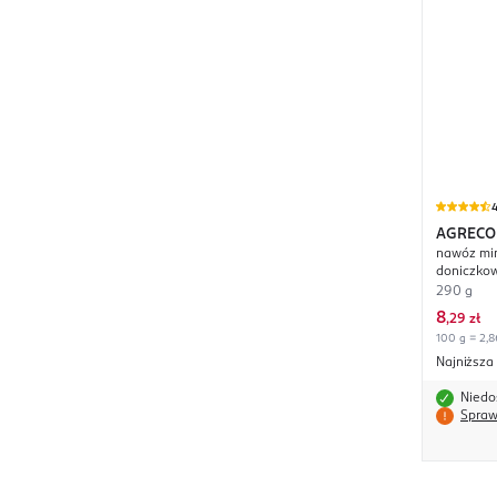
4
AGRECO
nawóz min
doniczkow
290 g
8
,
29 zł
100 g = 2,8
Najniższa
Niedo
Spraw