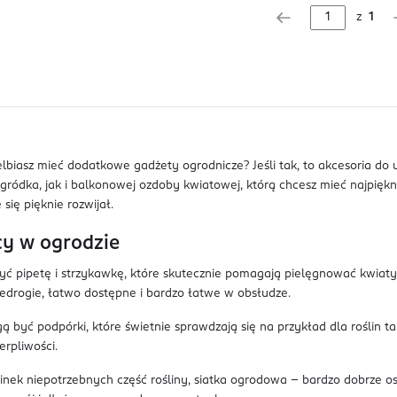
z
1
lbiasz mieć dodatkowe gadżety ogrodnicze? Jeśli tak, to akcesoria do
dka, jak i balkonowej ozdoby kwiatowej, którą chcesz mieć najpiękniej
ię pięknie rozwijał.
cy w ogrodzie
ć pipetę i strzykawkę, które skutecznie pomagają pielęgnować kwiaty i
niedrogie, łatwo dostępne i bardzo łatwe w obsłudze.
ć podpórki, które świetnie sprawdzają się na przykład dla roślin tak
erpliwości.
nek niepotrzebnych część rośliny, siatka ogrodowa – bardzo dobrze os