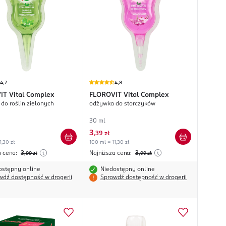
4,7
4,8
IT
Vital Complex
FLOROVIT
Vital Complex
do roślin zielonych
odżywka do storczyków
30 ml
3
,
39 zł
1,30 zł
100 ml = 11,30 zł
a cena:
3
Najniższa cena:
3
,99
zł
,99
zł
ostępny online
Niedostępny online
wdź dostępność w drogerii
Sprawdź dostępność w drogerii