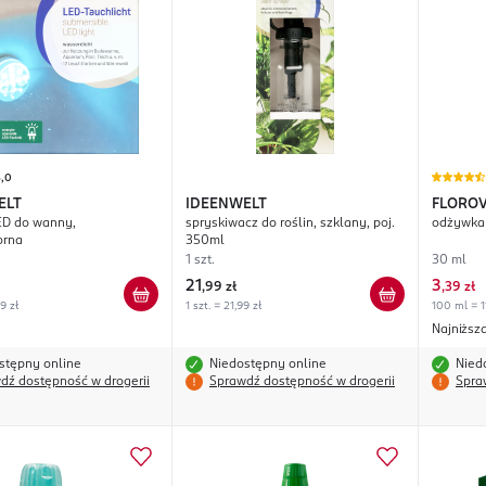
5,0
ELT
IDEENWELT
FLOROV
ED do wanny,
spryskiwacz do roślin, szklany, poj.
odżywka 
orna
350ml
1 szt.
30 ml
21
3
,
99 zł
,
39 zł
49 zł
1 szt. = 21,99 zł
100 ml = 1
Najniższ
stępny online
Niedostępny online
Nied
dź dostępność w drogerii
Sprawdź dostępność w drogerii
Spra