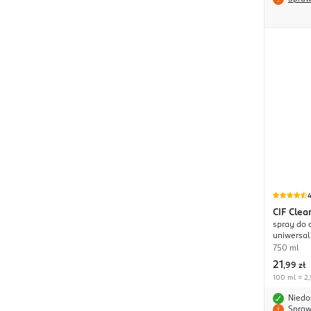
4
CIF
Clea
spray do 
uniwersa
750 ml
21
,
99 zł
100 ml = 2,
Niedo
Spraw