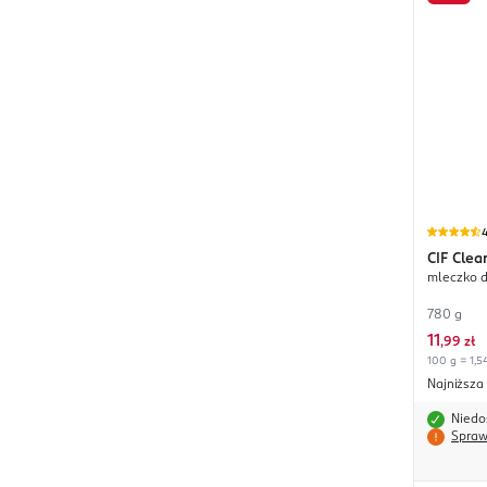
4
CIF
Clea
mleczko d
780 g
11
,
99 zł
100 g = 1,54
Najniższa
Niedo
Spraw