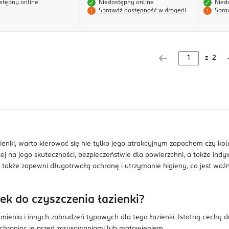
stępny online
Niedostępny online
Nied
Sprawdź dostępność w drogerii
Spra
z
2
enki, warto kierować się nie tylko jego atrakcyjnym zapachem czy k
 na jego skuteczności, bezpieczeństwie dla powierzchni, a także ind
le także zapewni długotrwałą ochronę i utrzymanie higieny, co jest waż
k do czyszczenia łazienki?
enia i innych zabrudzeń typowych dla tego łazienki. Istotną cechą do
 chroniąc je przed zarysowaniami lub matowieniem.