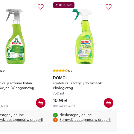
TYLKO U NAS
4,9
4,6
H
DOMOL
o czyszczenia kabin
środek czyszczący do łazienki,
cowych, Winogronowy
ekologiczny
750 ml
10
,
99 zł
,60 zł
100 ml = 1,47 zł
ostępny online
Niedostępny online
wdź dostępność w drogerii
Sprawdź dostępność w drogerii