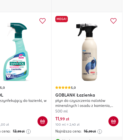
MEGA!
5,0
5,0
OL
GOBLANK
Łazienka
ezynfekujący do łazienki, w
płyn do czyszczenia nalotów
mineralnych i osadu z kamienia,
Grejpfrut
500 ml
11
,
99 zł
,00 zł
100 ml = 2,40 zł
a cena:
13
Najniższa cena:
16
,99
zł
,99
zł