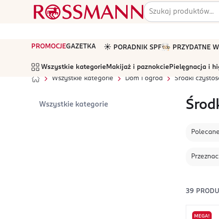
PROMOCJE
GAZETKA
☀️ PORADNIK SPF
🧑🏻‍🍳 PRZYDATNE
Wszystkie kategorie
Makijaż i paznokcie
Pielęgnacja i h
Wszystkie kategorie
Dom i ogród
Środki czystoś
Środ
Wszystkie kategorie
Polecan
Przeznac
39
PROD
MEGA!