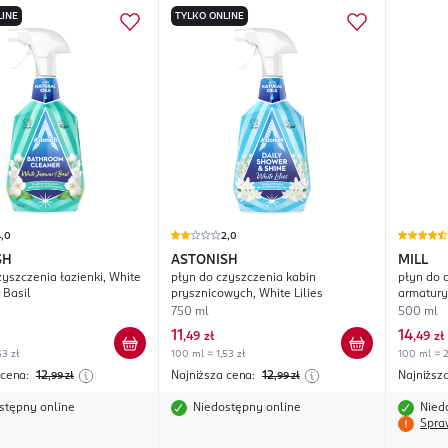
LINE
TYLKO ONLINE
4,0
2,0
SH
ASTONISH
MILL
zyszczenia łazienki, White
płyn do czyszczenia kabin
płyn do 
 Basil
prysznicowych, White Lilies
armatury
750 ml
500 ml
11
14
,
49 zł
,
49 zł
53 zł
100 ml = 1,53 zł
100 ml = 2
 cena:
12
Najniższa cena:
12
Najniższ
,99
zł
,99
zł
stępny online
Niedostępny online
Nied
Spra