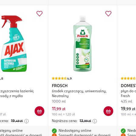
,8
4,9
FROSCH
DOMES
czyszczenia łazienki;
środek czyszczący, uniwersalny,
płyn do c
osady z mydła
Neutralny
Fresh
1000 ml
435 ml
11
19
,
99 zł
,
99 zł
7 zł
100 ml = 1,20 zł
100 ml = 4
 cena:
19
Najniższa cena:
13
,49
zł
,99
zł
stępny online
Niedostępny online
Nied
dź dostępność w drogerii
Sprawdź dostępność w drogerii
Spra