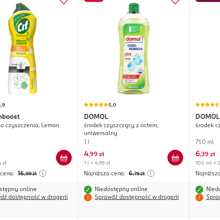
,9
5,0
nboost
DOMOL
DOMOL
o czyszczenia, Lemon
środek czyszczący z octem,
środek c
uniwersalny
1 l
750 ml
4
6
,
99 zł
,
39 zł
 zł
1 l = 4,99 zł
100 ml = 0
 cena:
16
Najniższa cena:
6
Najniższ
,99
zł
,79
zł
stępny online
Niedostępny online
Nied
dź dostępność w drogerii
Sprawdź dostępność w drogerii
Spra