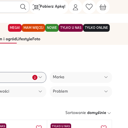
Pobierz Apkę!
MEGA!
MAM WIĘCEJ
NOWE
TYLKO U NAS
TYLKO ONLINE
 i ogród
Lifestyle
Foto
Marka
2
wości
Problem
Sortowanie
domyślnie
 NAS
TYLKO U NAS