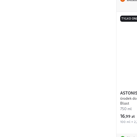
TYLKO ON
ASTONI
środek do
Blast
750 ml
16
,
99 zł
100 ml = 2,