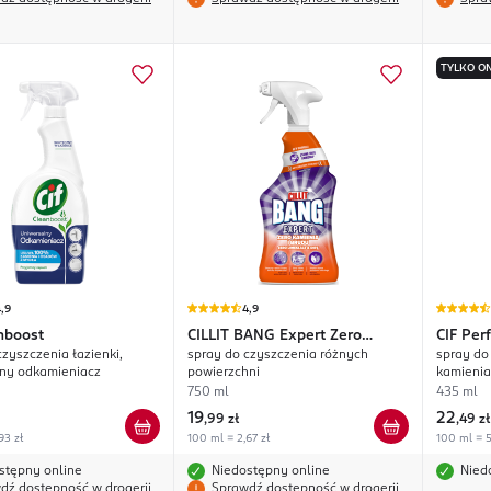
TYLKO ON
,9
4,9
nboost
CILLIT BANG
Expert Zero
CIF
Perf
czyszczenia łazienki,
spray do czyszczenia różnych
spray do
Kamienia i Brudu
lny odkamieniacz
powierzchni
kamienia
750 ml
435 ml
19
22
,
99 zł
,
49 zł
93 zł
100 ml = 2,67 zł
100 ml = 5,
stępny online
Niedostępny online
Nied
dź dostępność w drogerii
Sprawdź dostępność w drogerii