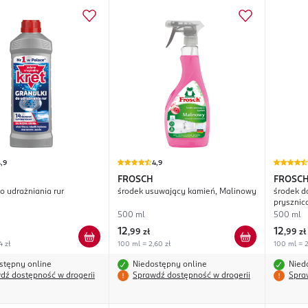
,9
4,9
FROSCH
FROSC
o udrażniania rur
środek usuwający kamień, Malinowy
środek d
pryszni
500 ml
500 ml
12
12
,
99 zł
,
99 zł
4 zł
100 ml = 2,60 zł
100 ml = 2
stępny online
Niedostępny online
Nied
dź dostępność w drogerii
Sprawdź dostępność w drogerii
Spra