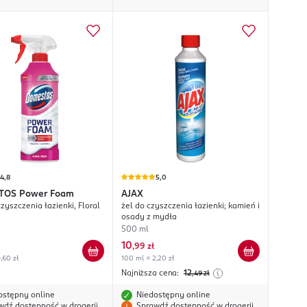
4,8
5,0
TOS
Power Foam
AJAX
zyszczenia łazienki, Floral
żel do czyszczenia łazienki; kamień i
osady z mydła
500 ml
10
,
99 zł
,60 zł
100 ml = 2,20 zł
Najniższa cena:
12
,49
zł
ostępny online
Niedostępny online
wdź dostępność w drogerii
Sprawdź dostępność w drogerii