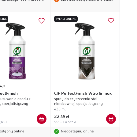
LINE
TYLKO ONLINE
4,9
ectFinish
CIF
PerfectFinish Vitro & Inox
 usuwania osadu z
spray do czyszczenia stali
, specjalistyczny
nierdzewnej, specjalistyczny
435 ml
22
,
49 zł
17 zł
100 ml = 5,17 zł
ostępny online
Niedostępny online