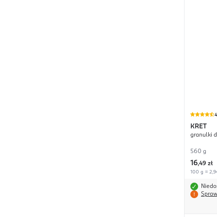
4
KRET
granulki d
560 g
16
,
49 zł
100 g = 2,9
Niedo
Spraw