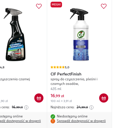
MEGA!
4,8
5,0
CIF
PerfectFinish
czyszczenia czarnej
spray do czyszczenia, pleśni i
czarnych osadów,
435 ml
16
,
99 zł
,90 zł
100 ml = 3,91 zł
a cena:
16
Najniższa cena:
24
,99
zł
,99
zł
ostępny online
Niedostępny online
wdź dostępność w drogerii
Sprawdź dostępność w drogerii