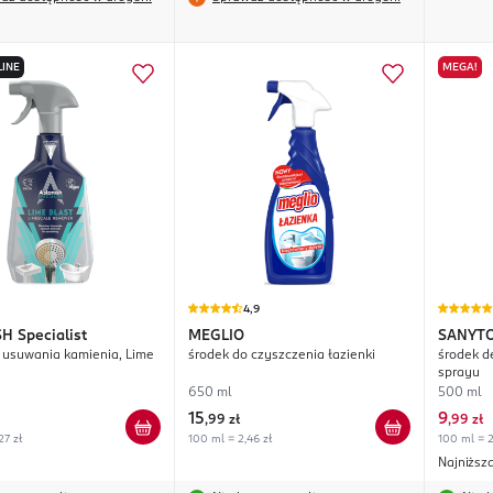
LINE
MEGA!
4,9
SH
Specialist
MEGLIO
SANYT
 usuwania kamienia, Lime
środek do czyszczenia łazienki
środek d
sprayu
650 ml
500 ml
15
9
,
99 zł
,
99 zł
27 zł
100 ml = 2,46 zł
100 ml = 2
Najniższ