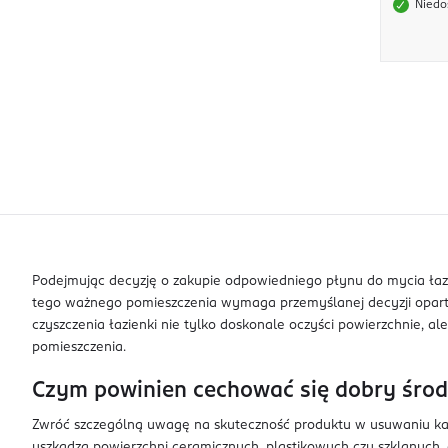
Niedo
Podejmując decyzję o zakupie odpowiedniego płynu do mycia łazi
tego ważnego pomieszczenia wymaga przemyślanej decyzji opartej
czyszczenia łazienki nie tylko doskonale oczyści powierzchnie, a
pomieszczenia.
Czym powinien cechować się dobry środe
Zwróć szczególną uwagę na skuteczność produktu w usuwaniu kami
uszkadza powierzchni ceramicznych, plastikowych czy szklanych,