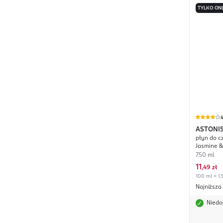
TYLKO ON
ASTONI
płyn do c
Jasmine &
750 ml
11
,
49 zł
100 ml = 1,
Najniższa
Niedo