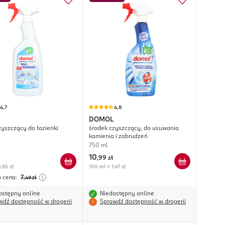
4,7
4,8
DOMOL
zyszczący do łazienki
środek czyszczący, do usuwania
kamienia i zabrudzeń
750 ml
10
,
99 zł
,85 zł
100 ml = 1,47 zł
a cena:
7
,49
zł
ostępny online
Niedostępny online
wdź dostępność w drogerii
Sprawdź dostępność w drogerii