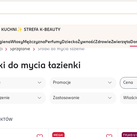
 W KUCHNI
✨ STREFA K-BEAUTY
igiena
Włosy
Mężczyzna
Perfumy
Dziecko
Żywność
Zdrowie
Zwierzęta
Dom
ci
Sprzątanie
Środki do mycia łazienki
ki do mycia łazienki
e
Promocje
Cena
zenie
Zastosowanie
Właści
UKTÓW
MEGA!
TYLKO U