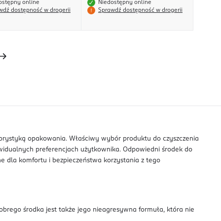
ostępny online
Niedostępny online
wdź dostępność w drogerii
Sprawdź dostępność w drogerii
olorystyką opakowania. Właściwy wybór produktu do czyszczenia
ywidualnych preferencjach użytkownika. Odpowiedni środek do
ne dla komfortu i bezpieczeństwa korzystania z tego
brego środka jest także jego nieagresywna formuła, która nie