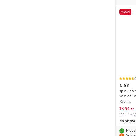
MEGA!
4
AJAX
spray do 
kamień i 
750 ml
13
,
99 zł
100 ml = 1,8
Najniższa
Niedo
Spraw