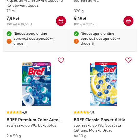
krążek do WC, żelowy o zapachu
tabletki do WC
Kwiatowym, zapas
75 ml
320 g
7
9
,
99 zł
,
49 zł
100 ml = 10,65 zł
100 g = 2,97 zł
Niedostępny online
Niedostępny online
Sprawdź dostępność w
Sprawdź dostępność w
drogerii
drogerii
4,8
4,8
BREF
Premium Color Auto
BREF
Classic Power Aktiv
zawieszka do WC, Eukaliptus
zawieszka do WC, Soczysta
Active
Cytryna, Morska Bryza
2 x 50 g
4x50 g