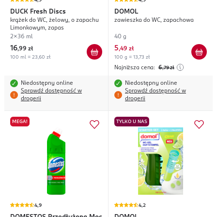
4,9
4,9
DUCK
Fresh Discs
DOMOL
krążek do WC, żelowy, o zapachu
zawieszka do WC, zapachowa
Limonkowym, zapas
2x36 ml
40 g
16
5
,
99 zł
,
49 zł
100 ml = 23,60 zł
100 g = 13,73 zł
Najniższa cena:
6
,79
zł
Niedostępny online
Niedostępny online
Sprawdź dostępność w
Sprawdź dostępność w
drogerii
drogerii
MEGA!
TYLKO U NAS
4,9
4,2