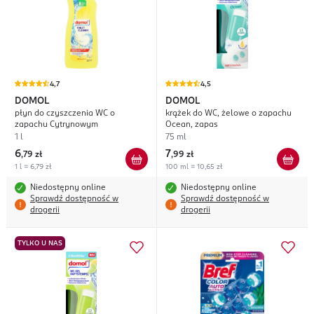
4,7
4,5
DOMOL
DOMOL
płyn do czyszczenia WC o
krążek do WC, żelowe o zapachu
zapachu Cytrynowym
Ocean, zapas
1 l
75 ml
6
7
,
79 zł
,
99 zł
1 l = 6,79 zł
100 ml = 10,65 zł
Niedostępny online
Niedostępny online
Sprawdź dostępność w
Sprawdź dostępność w
drogerii
drogerii
TYLKO U NAS