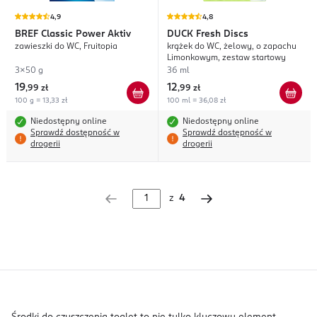
4,9
4,8
BREF
Classic Power Aktiv
DUCK
Fresh Discs
zawieszki do WC, Fruitopia
krążek do WC, żelowy, o zapachu
Limonkowym, zestaw startowy
3x50 g
36 ml
19
12
,
99 zł
,
99 zł
100 g = 13,33 zł
100 ml = 36,08 zł
Niedostępny online
Niedostępny online
Sprawdź dostępność w
Sprawdź dostępność w
drogerii
drogerii
z
4