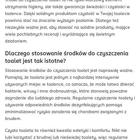
Środki do czyszczenia toalet to nie tylko kluczowy element
utrzymania higieny, ale także gwarancja świeżości i czystości w
łazience. Dzięki solidnym produktom czystość w Twojej toalecie
powinna stać na znacznie wyższym poziomie. Dlatego też
niezwykle ważne jest, aby stawiać na solidne produkty, mające
wiele pochlebnych recenzji i wyróżniające się świetnym
działaniem.
Dlaczego stosowanie środków do czyszczenia
toalet jest tak istotne?
Stosowanie środków do czyszczenia toalet jest naprawdę ważne.
Pamiętaj, że toaleta jest jednym z najbardziej intensywnie
używanych miejsc w łazience, co oznacza, że może łatwo zbierać
bakterie, wirusy i inne drobnoustroje, które stanowią poważne
zagrożenie dla ludzkiego zdrowia. Regularne czyszczenie toalety i
używanie odpowiednich środków dezynfekujących pomaga
zminimalizować ryzyko zarażenia się chorobami związanymi z
brudem.
Czysta toaleta to również kwestia estetyki i komfortu. Nikt nie
lubi korzystać z brudnej lub nieświeżej toalety, więc regularne