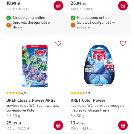
18
25
,
99 zł
,
99 zł
100 g = 18,99 zł
100 g = 13,00 zł
Niedostępny online
Niedostępny online
Sprawdź dostępność w
Sprawdź dostępność w
drogerii
drogerii
4,9
4,9
BREF
Classic Power Aktiv
KRET
Color Power
zawieszka do WC, Sosnowy Las,
kostka do WC, barwiąca wodę na
Lawendowe Pole
niebiesko, Ocean Fresh
4 x 50 g
3 x 50 g
25
10
,
99 zł
,
49 zł
100 g = 13,00 zł
100 g = 6,99 zł