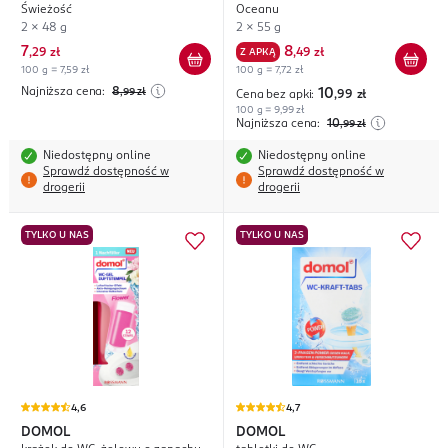
Świeżość
Oceanu
2 x 48 g
2 x 55 g
7
8
,
29 zł
Z APKĄ
,
49 zł
100 g = 7,59 zł
100 g = 7,72 zł
Najniższa cena:
8
,99
zł
10
Cena bez apki:
,99
zł
100 g = 9,99 zł
Najniższa cena:
10
,99
zł
Niedostępny online
Niedostępny online
Sprawdź dostępność w
Sprawdź dostępność w
drogerii
drogerii
TYLKO U NAS
TYLKO U NAS
4,6
4,7
DOMOL
DOMOL