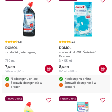
4,8
4,6
DOMOL
DOMOL
żel do WC, intensywny
zawieszki do WC, Świeżość
Oceanu
750 ml
3 x 55 ml
7
8
,
49 zł
,
49 zł
100 ml = 1,00 zł
100 ml = 5,15 zł
Niedostępny online
Niedostępny online
Sprawdź dostępność w
Sprawdź dostępność w
drogerii
drogerii
TYLKO U NAS
TYLKO U NAS