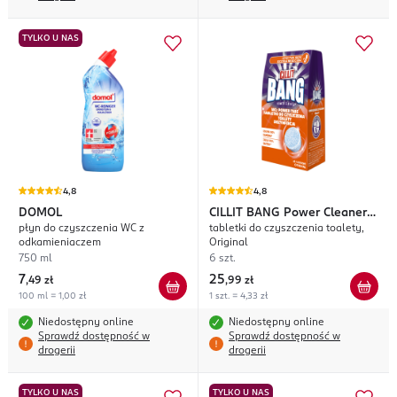
TYLKO U NAS
4,8
4,8
DOMOL
CILLIT BANG
Power Cleaner
płyn do czyszczenia WC z
tabletki do czyszczenia toalety,
Dezynfekcja
odkamieniaczem
Original
750 ml
6 szt.
7
25
,
49 zł
,
99 zł
100 ml = 1,00 zł
1 szt. = 4,33 zł
Niedostępny online
Niedostępny online
Sprawdź dostępność w
Sprawdź dostępność w
drogerii
drogerii
TYLKO U NAS
TYLKO U NAS