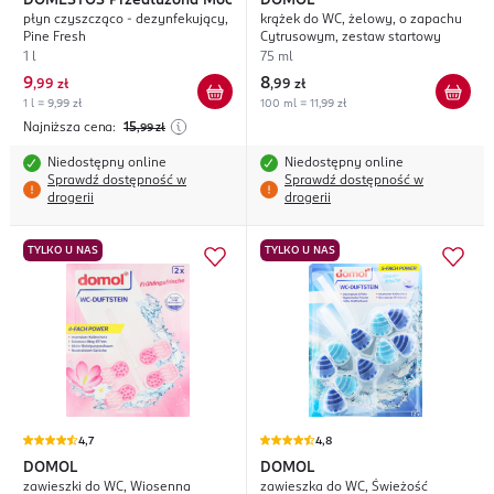
DOMESTOS
Przedłużona Moc
DOMOL
płyn czyszcząco - dezynfekujący,
krążek do WC, żelowy, o zapachu
Pine Fresh
Cytrusowym, zestaw startowy
1 l
75 ml
9
8
,
99 zł
,
99 zł
1 l = 9,99 zł
100 ml = 11,99 zł
Najniższa cena:
15
,99
zł
Niedostępny online
Niedostępny online
Sprawdź dostępność w
Sprawdź dostępność w
drogerii
drogerii
TYLKO U NAS
TYLKO U NAS
4,7
4,8
DOMOL
DOMOL
zawieszki do WC, Wiosenna
zawieszka do WC, Świeżość