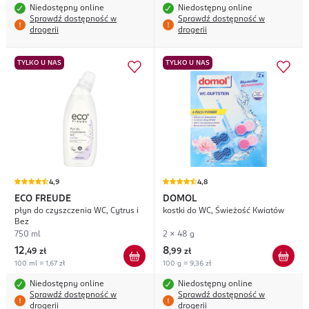
Niedostępny online
Niedostępny online
Sprawdź dostępność w
Sprawdź dostępność w
drogerii
drogerii
TYLKO U NAS
TYLKO U NAS
4,9
4,8
ECO FREUDE
DOMOL
płyn do czyszczenia WC, Cytrus i
kostki do WC, Świeżość Kwiatów
Bez
750 ml
2 x 48 g
12
8
,
49 zł
,
99 zł
100 ml = 1,67 zł
100 g = 9,36 zł
Niedostępny online
Niedostępny online
Sprawdź dostępność w
Sprawdź dostępność w
drogerii
drogerii