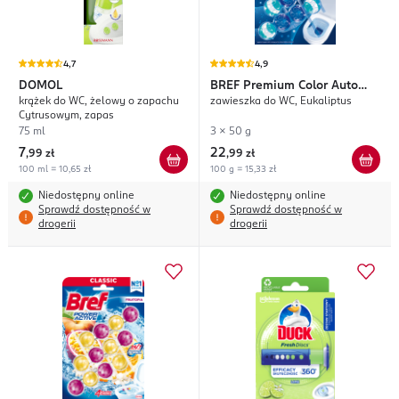
4,7
4,9
DOMOL
BREF
Premium Color Auto
krążek do WC, żelowy o zapachu
zawieszka do WC, Eukaliptus
Active
Cytrusowym, zapas
75 ml
3 x 50 g
7
22
,
99 zł
,
99 zł
100 ml = 10,65 zł
100 g = 15,33 zł
Niedostępny online
Niedostępny online
Sprawdź dostępność w
Sprawdź dostępność w
drogerii
drogerii