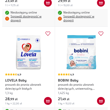
23
29
,
49 zł
,
99 zł
1 l = 11,75 zł
1 l = 15,00 zł
Niedostępny online
Niedostępny online
Sprawdź dostępność w
Sprawdź dostępność w
drogerii
drogerii
4,9
4,9
LOVELA
Baby
BOBINI
Baby
proszek do prania ubranek
proszek do prania ubranek
dziecięcych białych
dziecięcych, uniwersalny,
hipoalergiczny
1,3 kg
1,425 kg
28
21
,
99 zł
,
49 zł
1 kg = 22,30 zł
1 kg = 15,03 zł