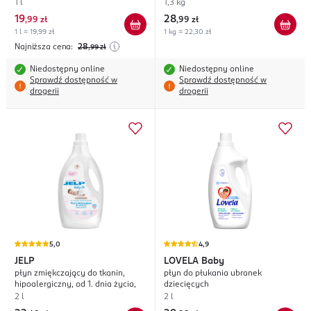
1 l
1,3 kg
19
28
,
99 zł
,
99 zł
1 l = 19,99 zł
1 kg = 22,30 zł
Najniższa cena:
28
,99
zł
Niedostępny online
Niedostępny online
Sprawdź dostępność w
Sprawdź dostępność w
drogerii
drogerii
5,0
4,9
JELP
LOVELA
Baby
płyn zmiękczający do tkanin,
płyn do płukania ubranek
hipoalergiczny, od 1. dnia życia,
dziecięcych
2 l
2 l