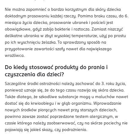
Nie można zapomnieć o bardzo korzystnym dla skóry dziecka
dokładnym prasowaniu każdej rzeczy. Pomimo braku czasu, do 6.
miesiąca życia dziecka, prasowanie ubranek i pościeli jest
obowiązkowe, gdyż zabija bakterie i roztocza. Zamiast niszczyć
delikatne ubranka w zbyt wysokiej temperaturze, użyj po prostu
po ich wyschnięciu żelazka. To sprawdzony sposób na
przygotowanie zawartości szafy nawet dla największego
wrażliwca.
Do kiedy stosować produkty do prania i
czyszczenia dla dzieci?
Szczególne środki ostrożności należy zachować do 3. roku życia,
ponieważ uznaje się, że do tego czasu rozwija się skóra dziecka.
Także dlatego, że szkodliwe substancje mogą u maluchów nawet
dostać się do krwioobiegu i w głąb organizmu. Wprowadzanie
nowych środków piorących nawet przy starszych dzieciach,
powinno zawsze zostać poprzedzone testem alergicznym, w
czasie którego należy zaobserwować, czy na skórze pociechy nie
pojawiają się jakieś skazy, czy podrażnienia.