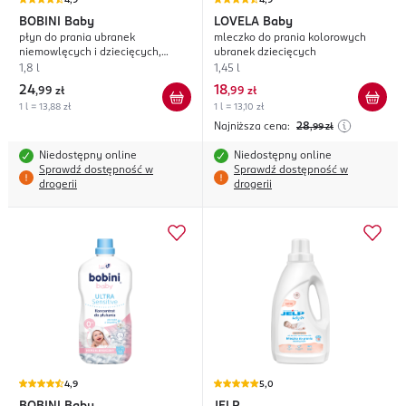
4,9
4,9
BOBINI
Baby
LOVELA
Baby
płyn do prania ubranek
mleczko do prania kolorowych
niemowlęcych i dziecięcych,
ubranek dziecięcych
hipoalergiczny
1,8 l
1,45 l
24
18
,
99 zł
,
99 zł
1 l = 13,88 zł
1 l = 13,10 zł
Najniższa cena:
28
,99
zł
Niedostępny online
Niedostępny online
Sprawdź dostępność w
Sprawdź dostępność w
drogerii
drogerii
4,9
5,0