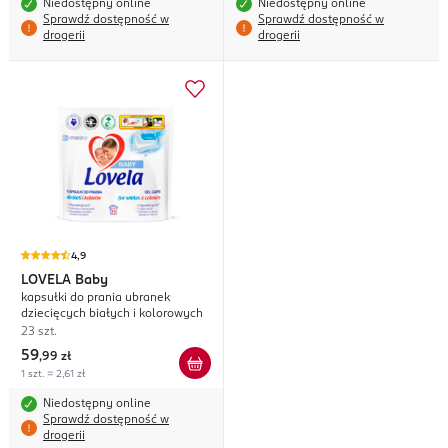
Niedostępny online
Niedostępny online
Sprawdź dostępność w
Sprawdź dostępność w
drogerii
drogerii
4,9
LOVELA
Baby
kapsułki do prania ubranek
dziecięcych białych i kolorowych
23 szt.
59
,
99 zł
1 szt. = 2,61 zł
Niedostępny online
Sprawdź dostępność w
drogerii