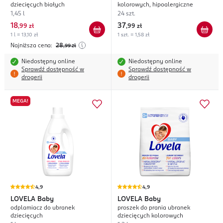
dziecięcych białych
kolorowych, hipoalergiczne
1,45 l
24 szt.
18
37
,
99 zł
,
99 zł
1 l = 13,10 zł
1 szt. = 1,58 zł
Najniższa cena:
28
,99
zł
Niedostępny online
Niedostępny online
Sprawdź dostępność w
Sprawdź dostępność w
drogerii
drogerii
MEGA!
4,9
4,9
LOVELA
Baby
LOVELA
Baby
odplamiacz do ubranek
proszek do prania ubranek
dziecięcych
dziecięcych kolorowych