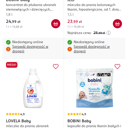
BOBINI
Baby
JELP
koncentrat do płukania ubranek
mleczko do prania kolorowych
niemowlęcych i dziecięcych,
tkanin, hipoalergiczne, od 1. dnia
hipoalergiczny
życia
1,8 l
1,5 l
24
23
,
99 zł
,
99 zł
1 l = 13,88 zł
1 l = 15,99 zł
Najniższa cena:
29
,99
zł
Niedostępny online
Niedostępny online
Sprawdź dostępność w
Sprawdź dostępność w
drogerii
drogerii
MEGA!
4,9
4,9
LOVELA
Baby
BOBINI
Baby
mleczko do prania ubranek
kapsułki do prania tkanin białych i