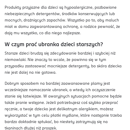
Produkty przyjazne dla dzieci są hypoalergiczne, pozbawione
niebezpiecznych detergentów, środków konserwujących lub
mocnych, drażniących zapachów. Wszystko po to, aby maluch
miał w domu zagwarantowaną ochronę, a rodzice pewność, że
dają mu wszystko, co dla niego najlepsze.
W czym prać ubranka dzieci starszych?
Starsze dzieci brudzą się zdecydowanie bardziej i szybciej niż
niemowlaki. Nie znaczy to wcale, że powinno się w tym
przypadku zastosować mocniejsze detergenty, bo skóra dziecka
nie jest dalej na nie gotowa.
Dobrym sposobem na bardziej zaawansowane plamy jest
wcześniejsze namaczanie ubranek, a wtedy ich oczyszczenie
stanie się łatwiejsze. W awaryjnych sytuacjach pomocne będzie
także pranie wstępne. Jeżeli potrzebujesz coś szybko przeprać
ręcznie, a twoje dziecko jest delikatnym alergikiem, możesz
wykorzystać w tym celu płatki mydlane, które następnie trzeba
bardzo dokładnie spłukać, bo niestety zatrzymują się na
tkaninach dłużej niż proszek.