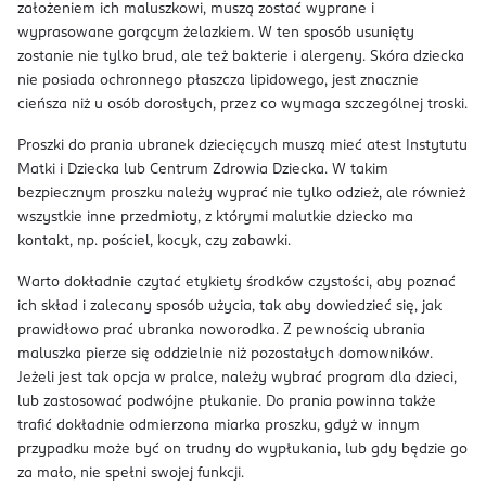
założeniem ich maluszkowi, muszą zostać wyprane i
wyprasowane gorącym żelazkiem. W ten sposób usunięty
zostanie nie tylko brud, ale też bakterie i alergeny. Skóra dziecka
nie posiada ochronnego płaszcza lipidowego, jest znacznie
cieńsza niż u osób dorosłych, przez co wymaga szczególnej troski.
Proszki do prania ubranek dziecięcych muszą mieć atest Instytutu
Matki i Dziecka lub Centrum Zdrowia Dziecka. W takim
bezpiecznym proszku należy wyprać nie tylko odzież, ale również
wszystkie inne przedmioty, z którymi malutkie dziecko ma
kontakt, np. pościel, kocyk, czy zabawki.
Warto dokładnie czytać etykiety środków czystości, aby poznać
ich skład i zalecany sposób użycia, tak aby dowiedzieć się, jak
prawidłowo prać ubranka noworodka. Z pewnością ubrania
maluszka pierze się oddzielnie niż pozostałych domowników.
Jeżeli jest tak opcja w pralce, należy wybrać program dla dzieci,
lub zastosować podwójne płukanie. Do prania powinna także
trafić dokładnie odmierzona miarka proszku, gdyż w innym
przypadku może być on trudny do wypłukania, lub gdy będzie go
za mało, nie spełni swojej funkcji.