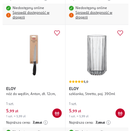
Niedostępny online
Niedostępny online
Sprawdź dostępność w
Sprawdź dostępność w
drogerii
drogerii
5,0
ELOY
ELOY
nóż do wędlin, Anton, dł. 12cm,
szklanka, Stretto, poj. 390ml
1 szt.
1 szt.
5
5
,
99 zł
,
99 zł
1 szt. = 5,99 zł
1 szt. = 5,99 zł
Najniższa cena:
7
Najniższa cena:
7
,99
zł
,99
zł