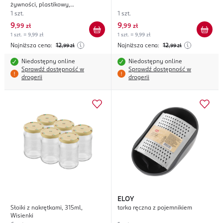
żywności, plastikowy,
kwadratowy, poj. 800ml
1 szt.
1 szt.
9
9
,
99 zł
,
99 zł
1 szt. = 9,99 zł
1 szt. = 9,99 zł
Najniższa cena:
12
Najniższa cena:
12
,99
zł
,99
zł
Niedostępny online
Niedostępny online
Sprawdź dostępność w
Sprawdź dostępność w
drogerii
drogerii
ELOY
Słoiki z nakrętkami, 315ml,
tarka ręczna z pojemnikiem
Wisienki