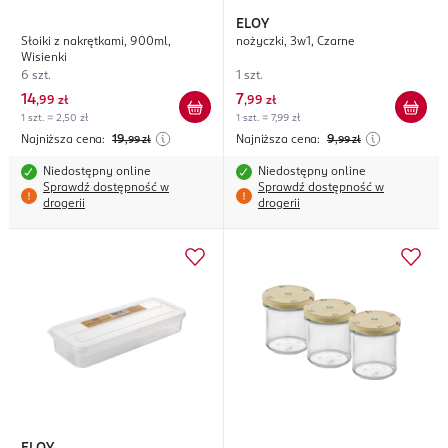
ELOY
Słoiki z nakrętkami, 900ml,
nożyczki, 3w1, Czarne
Wisienki
6 szt.
1 szt.
14
7
,
99 zł
,
99 zł
1 szt. = 2,50 zł
1 szt. = 7,99 zł
Najniższa cena:
19
Najniższa cena:
9
,99
zł
,99
zł
Niedostępny online
Niedostępny online
Sprawdź dostępność w
Sprawdź dostępność w
drogerii
drogerii