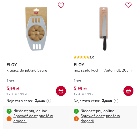
5,0
ELOY
ELOY
krajacz do jabłek, Szary
noż szefa kuchni, Anton, dł. 20cm
1 szt.
1 szt.
5
5
,
99 zł
,
99 zł
1 szt. = 5,99 zł
1 szt. = 5,99 zł
Najniższa cena:
7
Najniższa cena:
7
,99
zł
,99
zł
Niedostępny online
Niedostępny online
Sprawdź dostępność w
Sprawdź dostępność w
drogerii
drogerii