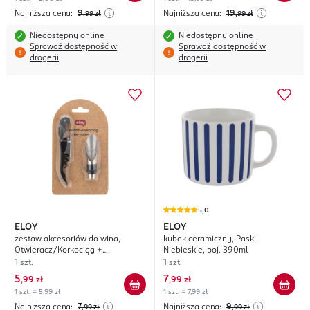
Najniższa cena:
9
Najniższa cena:
19
,99
zł
,99
zł
Niedostępny online
Niedostępny online
Sprawdź dostępność w
Sprawdź dostępność w
drogerii
drogerii
5,0
ELOY
ELOY
zestaw akcesoriów do wina,
kubek ceramiczny, Paski
Otwieracz/Korkociąg +
Niebieskie, poj. 390ml
Korek/Nalewak
1 szt.
1 szt.
5
7
,
99 zł
,
99 zł
1 szt. = 5,99 zł
1 szt. = 7,99 zł
Najniższa cena:
7
Najniższa cena:
9
,99
zł
,99
zł