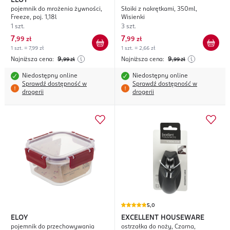
ELOY
pojemnik do mrożenia żywności,
Słoiki z nakrętkami, 350ml,
Freeze, poj. 1,18l
Wisienki
1 szt.
3 szt.
7
7
,
99 zł
,
99 zł
1 szt. = 7,99 zł
1 szt. = 2,66 zł
Najniższa cena:
9
Najniższa cena:
9
,99
zł
,99
zł
Niedostępny online
Niedostępny online
Sprawdź dostępność w
Sprawdź dostępność w
drogerii
drogerii
5,0
ELOY
EXCELLENT HOUSEWARE
pojemnik do przechowywania
ostrzałka do noży, Czarna,