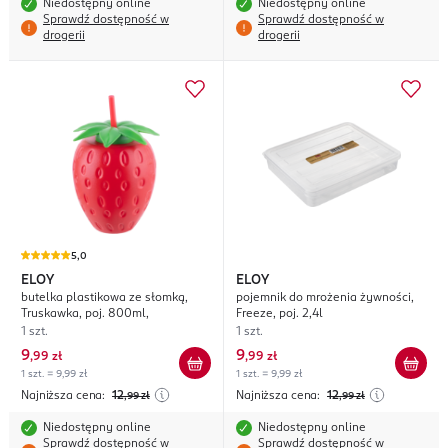
Niedostępny online
Niedostępny online
Sprawdź dostępność w
Sprawdź dostępność w
drogerii
drogerii
5,0
ELOY
ELOY
butelka plastikowa ze słomką,
pojemnik do mrożenia żywności,
Truskawka, poj. 800ml,
Freeze, poj. 2,4l
1 szt.
1 szt.
9
9
,
99 zł
,
99 zł
1 szt. = 9,99 zł
1 szt. = 9,99 zł
Najniższa cena:
12
Najniższa cena:
12
,99
zł
,99
zł
Niedostępny online
Niedostępny online
Sprawdź dostępność w
Sprawdź dostępność w