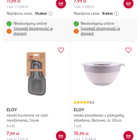
11
7
,
99 zł
,
99 zł
1 szt. = 11,99 zł
1 szt. = 7,99 zł
Najniższa cena:
14
Najniższa cena:
9
,99
zł
,99
zł
Niedostępny online
Niedostępny online
Sprawdź dostępność w
Sprawdź dostępność w
drogerii
drogerii
5,0
ELOY
ELOY
miarki kuchenne ze stali
miska plastikowa z pokrywką,
nierdzewnej, Szare
składana, Beżowa, śr. 26cm
4 szt.
1 szt.
7
15
,
99 zł
,
99 zł
1 szt. = 2,00 zł
1 szt. = 15,99 zł