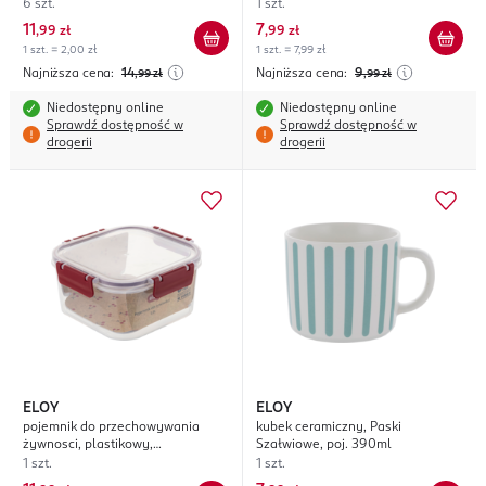
6 szt.
1 szt.
11
7
,
99 zł
,
99 zł
1 szt. = 2,00 zł
1 szt. = 7,99 zł
Najniższa cena:
14
Najniższa cena:
9
,99
zł
,99
zł
Niedostępny online
Niedostępny online
Sprawdź dostępność w
Sprawdź dostępność w
drogerii
drogerii
ELOY
ELOY
pojemnik do przechowywania
kubek ceramiczny, Paski
żywnosci, plastikowy,
Szałwiowe, poj. 390ml
kwadratowy, poj. 1,8l
1 szt.
1 szt.