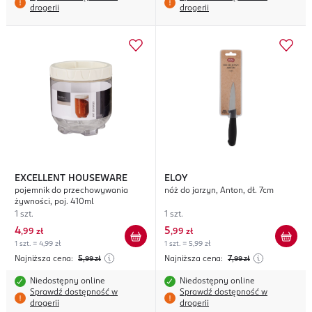
drogerii
drogerii
EXCELLENT HOUSEWARE
ELOY
pojemnik do przechowywania
nóż do jarzyn, Anton, dł. 7cm
żywności, poj. 410ml
1 szt.
1 szt.
4
5
,
99 zł
,
99 zł
1 szt. = 4,99 zł
1 szt. = 5,99 zł
Najniższa cena:
5
Najniższa cena:
7
,99
zł
,99
zł
Niedostępny online
Niedostępny online
Sprawdź dostępność w
Sprawdź dostępność w
drogerii
drogerii