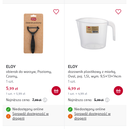
ELOY
ELOY
obierak do warzyw, Poziomy,
dozownik plastikowy z miarką,
Czarny,
Oval, poj. 1,5l, wym. 9,5x13x14cm
1 szt.
1 szt.
5
4
,
99 zł
,
99 zł
1 szt. = 5,99 zł
1 szt. = 4,99 zł
Najniższa cena:
7
Najniższa cena:
5
,99
zł
,99
zł
Niedostępny online
Niedostępny online
Sprawdź dostępność w
Sprawdź dostępność w
drogerii
drogerii