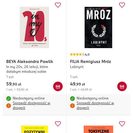
4,0
BEYA
Aleksandra Pawlik
FILIA
Remigiusz Mróz
In my 20s, 26 lekcji, które
Labirynt
dałabym młodszej sobie
1 szt.
1 szt.
59
49
,
90 zł
,
99 zł
1 szt. = 59,90 zł
1 szt. = 49,99 zł
Niedostępny online
Niedostępny online
Sprawdź dostępność w
Sprawdź dostępność w
drogerii
drogerii