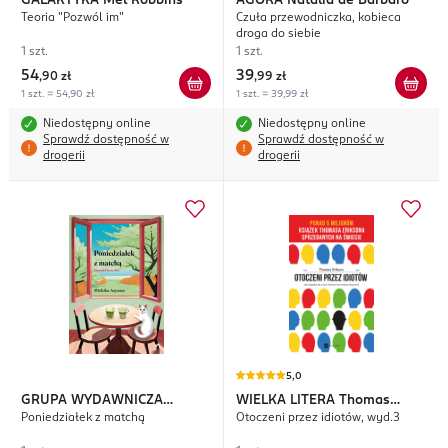
GALAKTYKA
Mel Robbins
AGORA
Natalia de Barbaro
Teoria "Pozwól im"
Czuła przewodniczka, kobieca
droga do siebie
1 szt.
1 szt.
54
39
,
90 zł
,
99 zł
1 szt. = 54,90 zł
1 szt. = 39,99 zł
Niedostępny online
Niedostępny online
Sprawdź dostępność w
Sprawdź dostępność w
drogerii
drogerii
5,0
GRUPA WYDAWNICZA
WIELKA LITERA
Thomas
Poniedziałek z matchą
Otoczeni przez idiotów, wyd.3
RELACJA
Michiko Aoyama
Erikson