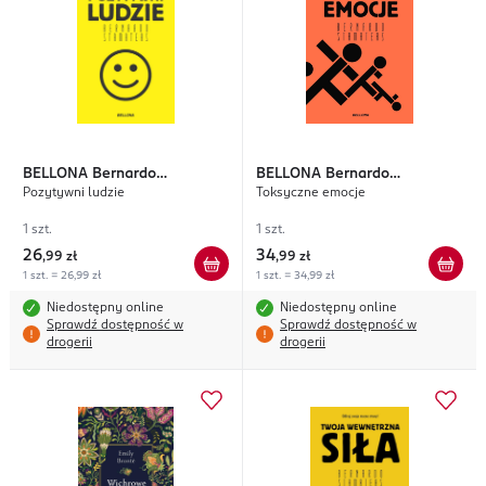
BELLONA
Bernardo
BELLONA
Bernardo
Pozytywni ludzie
Toksyczne emocje
Stamateas
Stamateas
1 szt.
1 szt.
26
34
,
99 zł
,
99 zł
1 szt. = 26,99 zł
1 szt. = 34,99 zł
Niedostępny online
Niedostępny online
Sprawdź dostępność w
Sprawdź dostępność w
drogerii
drogerii