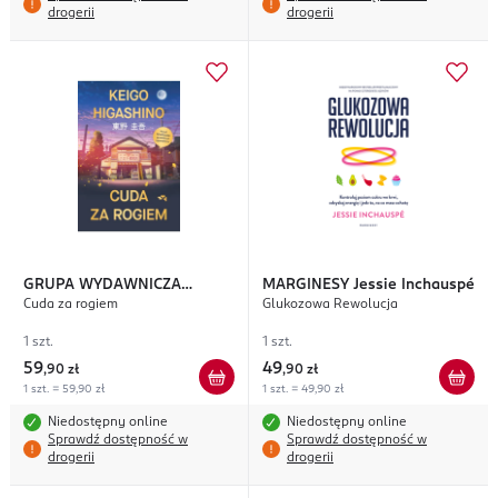
drogerii
drogerii
GRUPA WYDAWNICZA
MARGINESY
Jessie Inchauspé
Cuda za rogiem
Glukozowa Rewolucja
RELACJA
Keigo Higashino
1 szt.
1 szt.
59
49
,
90 zł
,
90 zł
1 szt. = 59,90 zł
1 szt. = 49,90 zł
Niedostępny online
Niedostępny online
Sprawdź dostępność w
Sprawdź dostępność w
drogerii
drogerii