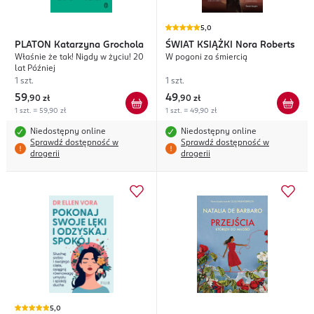
5,0
PLATON
Katarzyna Grochola
ŚWIAT KSIĄŻKI
Nora Roberts
Właśnie że tak! Nigdy w życiu! 20
W pogoni za śmiercią
lat Później
1 szt.
1 szt.
59
49
,
90 zł
,
90 zł
1 szt. = 59,90 zł
1 szt. = 49,90 zł
Niedostępny online
Niedostępny online
Sprawdź dostępność w
Sprawdź dostępność w
drogerii
drogerii
5,0