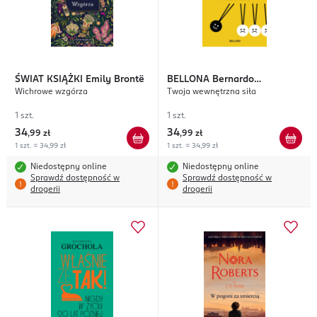
ŚWIAT KSIĄŻKI
Emily Brontë
BELLONA
Bernardo
Wichrowe wzgórza
Twoja wewnętrzna siła
Stamateas
1 szt.
1 szt.
34
34
,
99 zł
,
99 zł
1 szt. = 34,99 zł
1 szt. = 34,99 zł
Niedostępny online
Niedostępny online
Sprawdź dostępność w
Sprawdź dostępność w
drogerii
drogerii