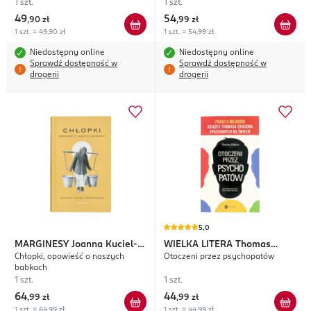
1 szt.
1 szt.
49
54
,
90 zł
,
99 zł
1 szt. = 49,90 zł
1 szt. = 54,99 zł
Niedostępny online
Niedostępny online
Sprawdź dostępność w
Sprawdź dostępność w
drogerii
drogerii
5,0
MARGINESY
Joanna Kuciel-
WIELKA LITERA
Thomas
Chłopki, opowieść o naszych
Otoczeni przez psychopatów
Frydryszak
Erikson
babkach
1 szt.
1 szt.
64
44
,
99 zł
,
99 zł
1 szt. = 64,99 zł
1 szt. = 44,99 zł