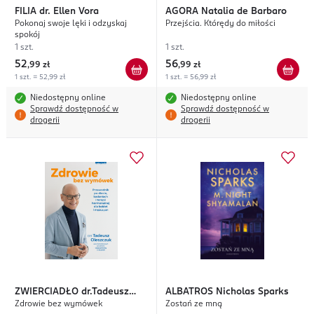
FILIA
dr. Ellen Vora
AGORA
Natalia de Barbaro
Pokonaj swoje lęki i odzyskaj
Przejścia. Którędy do miłości
spokój
1 szt.
1 szt.
52
56
,
99 zł
,
99 zł
1 szt. = 52,99 zł
1 szt. = 56,99 zł
Niedostępny online
Niedostępny online
Sprawdź dostępność w
Sprawdź dostępność w
drogerii
drogerii
ZWIERCIADŁO
dr.Tadeusz
ALBATROS
Nicholas Sparks
Zdrowie bez wymówek
Zostań ze mną
Oleszczuk