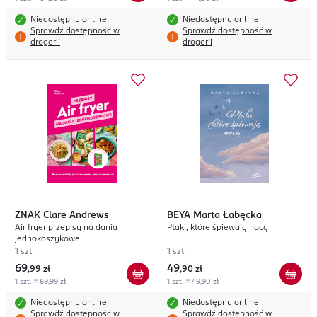
Niedostępny online
Niedostępny online
Sprawdź dostępność w
Sprawdź dostępność w
drogerii
drogerii
ZNAK
Clare Andrews
BEYA
Marta Łabęcka
Air fryer przepisy na dania
Ptaki, które śpiewają nocą
jednokoszykowe
1 szt.
1 szt.
69
49
,
99 zł
,
90 zł
1 szt. = 69,99 zł
1 szt. = 49,90 zł
Niedostępny online
Niedostępny online
Sprawdź dostępność w
Sprawdź dostępność w