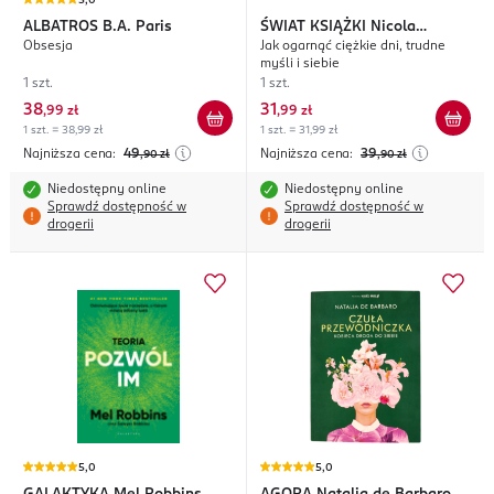
5,0
ALBATROS
B.A. Paris
ŚWIAT KSIĄŻKI
Nicola
Obsesja
Jak ogarnąć ciężkie dni, trudne
Morgan
myśli i siebie
1 szt.
1 szt.
38
31
,
99 zł
,
99 zł
1 szt. = 38,99 zł
1 szt. = 31,99 zł
Najniższa cena:
49
Najniższa cena:
39
,90
zł
,90
zł
Niedostępny online
Niedostępny online
Sprawdź dostępność w
Sprawdź dostępność w
drogerii
drogerii
5,0
5,0