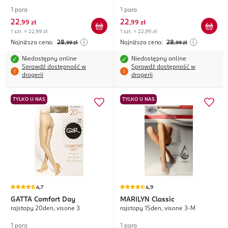
1 para
1 para
22
22
,
99 zł
,
99 zł
1 szt. = 22,99 zł
1 szt. = 22,99 zł
Najniższa cena:
28
Najniższa cena:
28
,99
zł
,99
zł
Niedostępny online
Niedostępny online
Sprawdź dostępność w
Sprawdź dostępność w
drogerii
drogerii
TYLKO U NAS
TYLKO U NAS
4,7
4,9
GATTA
Comfort Day
MARILYN
Classic
rajstopy 20den, visone 3
rajstopy 15den, visone 3-M
1 para
1 para