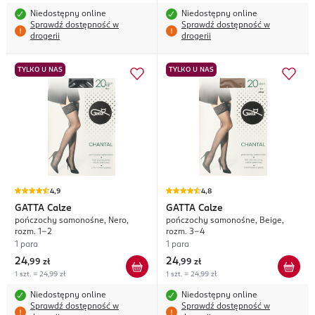
Niedostępny online
Niedostępny online
Sprawdź dostępność w
Sprawdź dostępność w
drogerii
drogerii
TYLKO U NAS
TYLKO U NAS
4,9
4,8
GATTA
Calze
GATTA
Calze
pończochy samonośne, Nero,
pończochy samonośne, Beige,
rozm. 1-2
rozm. 3-4
1 para
1 para
24
24
,
99 zł
,
99 zł
1 szt. = 24,99 zł
1 szt. = 24,99 zł
Niedostępny online
Niedostępny online
Sprawdź dostępność w
Sprawdź dostępność w