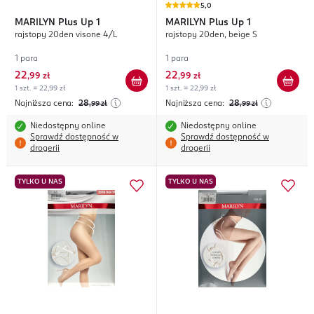
5,0
MARILYN
Plus Up 1
MARILYN
Plus Up 1
rajstopy 20den visone 4/L
rajstopy 20den, beige S
1 para
1 para
22
22
,
99 zł
,
99 zł
1 szt. = 22,99 zł
1 szt. = 22,99 zł
Najniższa cena:
28
Najniższa cena:
28
,99
zł
,99
zł
Niedostępny online
Niedostępny online
Sprawdź dostępność w
Sprawdź dostępność w
drogerii
drogerii
TYLKO U NAS
TYLKO U NAS