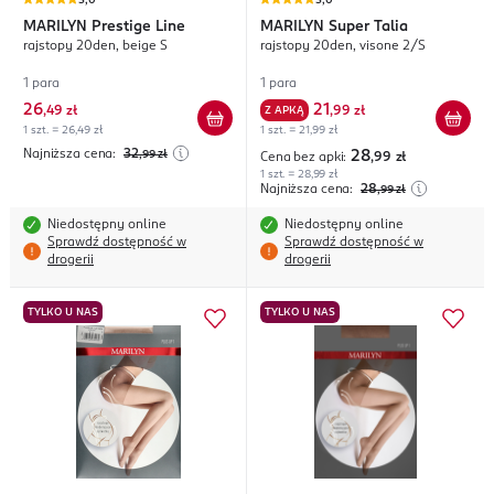
5,0
5,0
MARILYN
Prestige Line
MARILYN
Super Talia
rajstopy 20den, beige S
rajstopy 20den, visone 2/S
1 para
1 para
26
21
,
49 zł
Z APKĄ
,
99 zł
1 szt. = 26,49 zł
1 szt. = 21,99 zł
Najniższa cena:
32
,99
zł
28
Cena bez apki:
,99
zł
1 szt. = 28,99 zł
Najniższa cena:
28
,99
zł
Niedostępny online
Niedostępny online
Sprawdź dostępność w
Sprawdź dostępność w
drogerii
drogerii
TYLKO U NAS
TYLKO U NAS