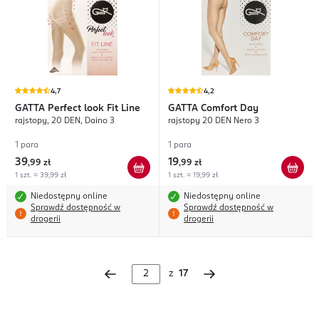
4,7
4,2
GATTA
Perfect look Fit Line
GATTA
Comfort Day
rajstopy, 20 DEN, Daino 3
rajstopy 20 DEN Nero 3
1 para
1 para
39
19
,
99 zł
,
99 zł
1 szt. = 39,99 zł
1 szt. = 19,99 zł
Niedostępny online
Niedostępny online
Sprawdź dostępność w
Sprawdź dostępność w
drogerii
drogerii
z
17