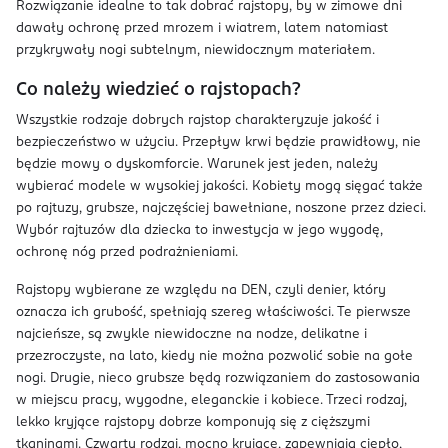
Rozwiązanie idealne to tak dobrać rajstopy, by w zimowe dni
dawały ochronę przed mrozem i wiatrem, latem natomiast
przykrywały nogi subtelnym, niewidocznym materiałem.
Co należy wiedzieć o rajstopach?
Wszystkie rodzaje dobrych rajstop charakteryzuje jakość i
bezpieczeństwo w użyciu. Przepływ krwi będzie prawidłowy, nie
będzie mowy o dyskomforcie. Warunek jest jeden, należy
wybierać modele w wysokiej jakości. Kobiety mogą sięgać także
po rajtuzy, grubsze, najczęściej bawełniane, noszone przez dzieci.
Wybór rajtuzów dla dziecka to inwestycja w jego wygodę,
ochronę nóg przed podrażnieniami.
Rajstopy wybierane ze względu na DEN, czyli denier, który
oznacza ich grubość, spełniają szereg właściwości. Te pierwsze
najcieńsze, są zwykle niewidoczne na nodze, delikatne i
przezroczyste, na lato, kiedy nie można pozwolić sobie na gołe
nogi. Drugie, nieco grubsze będą rozwiązaniem do zastosowania
w miejscu pracy, wygodne, eleganckie i kobiece. Trzeci rodzaj,
lekko kryjące rajstopy dobrze komponują się z cięższymi
tkaninami. Czwarty rodzaj, mocno kryjące, zapewniają ciepło,