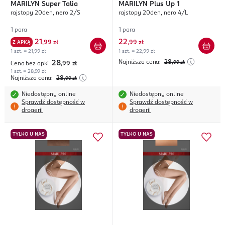
MARILYN
Super Talia
MARILYN
Plus Up 1
rajstopy 20den, nero 2/S
rajstopy 20den, nero 4/L
1 para
1 para
21
22
Z APKĄ
,
99 zł
,
99 zł
1 szt. = 21,99 zł
1 szt. = 22,99 zł
Najniższa cena:
28
28
,99
zł
Cena bez apki:
,99
zł
1 szt. = 28,99 zł
Najniższa cena:
28
,99
zł
Niedostępny online
Niedostępny online
Sprawdź dostępność w
Sprawdź dostępność w
drogerii
drogerii
TYLKO U NAS
TYLKO U NAS