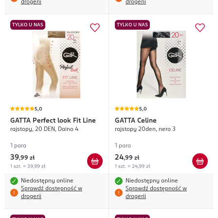
drogerii
drogerii
TYLKO U NAS
TYLKO U NAS
5,0
5,0
GATTA
Perfect look Fit Line
GATTA
Celine
rajstopy, 20 DEN, Daino 4
rajstopy 20den, nero 3
1 para
1 para
39
24
,
99 zł
,
99 zł
1 szt. = 39,99 zł
1 szt. = 24,99 zł
Niedostępny online
Niedostępny online
Sprawdź dostępność w
Sprawdź dostępność w
drogerii
drogerii