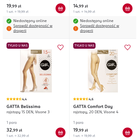
19
14
,
99 zł
,
99 zł
1 szt. = 19,99 zł
1 szt. = 14,99 zł
Niedostępny online
Niedostępny online
Sprawdź dostępność w
Sprawdź dostępność w
drogerii
drogerii
TYLKO U NAS
TYLKO U NAS
4,4
4,6
GATTA
Belissima
GATTA
Comfort Day
rajstopy 15 DEN, Visone 3
rajstopy, 20 DEN, Visone 4
1 para
1 para
32
19
,
99 zł
,
99 zł
1 szt. = 32,99 zł
1 szt. = 19,99 zł