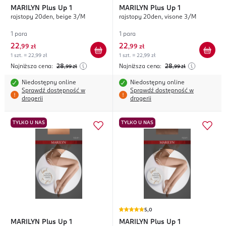
MARILYN
Plus Up 1
MARILYN
Plus Up 1
rajstopy 20den, beige 3/M
rajstopy 20den, visone 3/M
1 para
1 para
22
22
,
99 zł
,
99 zł
1 szt. = 22,99 zł
1 szt. = 22,99 zł
Najniższa cena:
28
Najniższa cena:
28
,99
zł
,99
zł
Niedostępny online
Niedostępny online
Sprawdź dostępność w
Sprawdź dostępność w
drogerii
drogerii
TYLKO U NAS
TYLKO U NAS
5,0
MARILYN
Plus Up 1
MARILYN
Plus Up 1