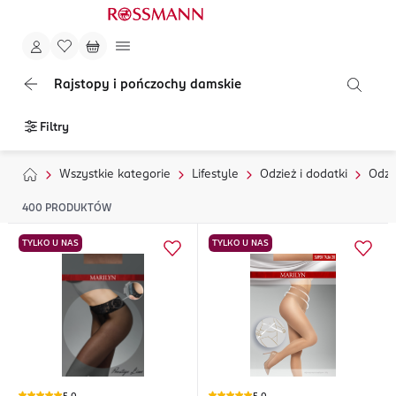
Rajstopy i pończochy damskie
Filtry
Wszystkie kategorie
Lifestyle
Odzież i dodatki
Odzi
400
PRODUKTÓW
TYLKO U NAS
TYLKO U NAS