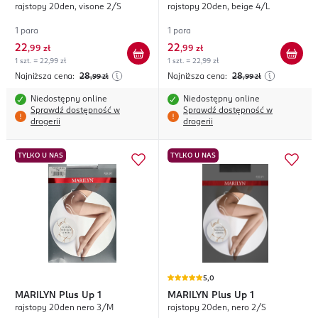
rajstopy 20den, visone 2/S
rajstopy 20den, beige 4/L
1 para
1 para
22
22
,
99 zł
,
99 zł
1 szt. = 22,99 zł
1 szt. = 22,99 zł
Najniższa cena:
28
Najniższa cena:
28
,99
zł
,99
zł
Niedostępny online
Niedostępny online
Sprawdź dostępność w
Sprawdź dostępność w
drogerii
drogerii
TYLKO U NAS
TYLKO U NAS
5,0
MARILYN
Plus Up 1
MARILYN
Plus Up 1
rajstopy 20den nero 3/M
rajstopy 20den, nero 2/S