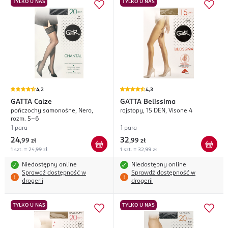
TYLKO U NAS
TYLKO U NAS
4,2
4,3
GATTA
Calze
GATTA
Belissima
pończochy samonośne, Nero,
rajstopy, 15 DEN, Visone 4
rozm. 5-6
1 para
1 para
24
32
,
99 zł
,
99 zł
1 szt. = 24,99 zł
1 szt. = 32,99 zł
Niedostępny online
Niedostępny online
Sprawdź dostępność w
Sprawdź dostępność w
drogerii
drogerii
TYLKO U NAS
TYLKO U NAS