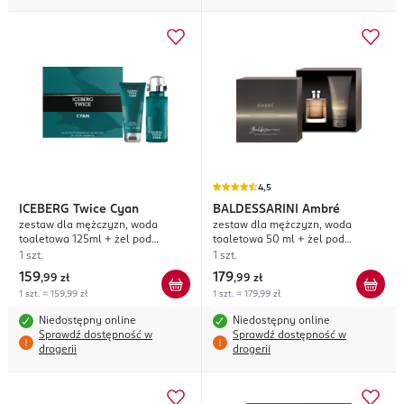
4,5
ICEBERG
Twice Cyan
BALDESSARINI
Ambré
zestaw dla mężczyzn, woda
zestaw dla mężczyzn, woda
toaletowa 125ml + żel pod
toaletowa 50 ml + żel pod
prysznic 100ml
prysznic 200 ml
1 szt.
1 szt.
159
179
,
99 zł
,
99 zł
1 szt. = 159,99 zł
1 szt. = 179,99 zł
Niedostępny online
Niedostępny online
Sprawdź dostępność w
Sprawdź dostępność w
drogerii
drogerii