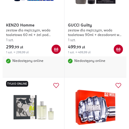
KENZO
Homme
GUCCI
Guilty
zestaw dla mężczyzn, woda
zestaw dla mężczyzn, woda
toaletowa 60 ml + żel pod
toaletowa 90ml + dezodorant w
prysznic 75 ml
sztyfcie 75ml
1 szt.
1 szt.
299
499
,
99 zł
,
99 zł
1 szt. = 299,99 zł
1 szt. = 499,99 zł
Niedostępny online
Niedostępny online
TYLKO ONLINE