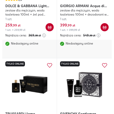
5,0
DOLCE & GABBANA
Light
GIORGIO ARMANI
Acqua di
zestaw dla mężczyzn, woda
zestaw dla mężczyzn, woda
Blue
Gio
toaletowa 100ml + żel pod
toaletowa 100ml + dezodorant w
prysznic 50ml + dezodorant w
sztyfcie 75g
1 szt.
1 szt.
sztyfcie 75ml
259
399
,
99 zł
,
99 zł
1 szt. = 259,99 zł
1 szt. = 399,99 zł
Najniższa cena:
369
Najniższa cena:
549
,99
zł
,99
zł
Niedostępny online
Niedostępny online
TYLKO ONLINE
TYLKO ONLINE