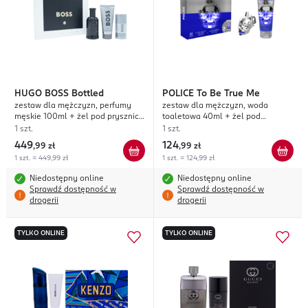
HUGO BOSS
Bottled
POLICE
To Be True Me
zestaw dla mężczyzn, perfumy
zestaw dla mężczyzn, woda
męskie 100ml + żel pod prysznic
toaletowa 40ml + żel pod
100ml + dezodorant w sztyfcie
prysznic 100ml
1 szt.
1 szt.
75ml
449
124
,
99 zł
,
99 zł
1 szt. = 449,99 zł
1 szt. = 124,99 zł
Niedostępny online
Niedostępny online
Sprawdź dostępność w
Sprawdź dostępność w
drogerii
drogerii
TYLKO ONLINE
TYLKO ONLINE