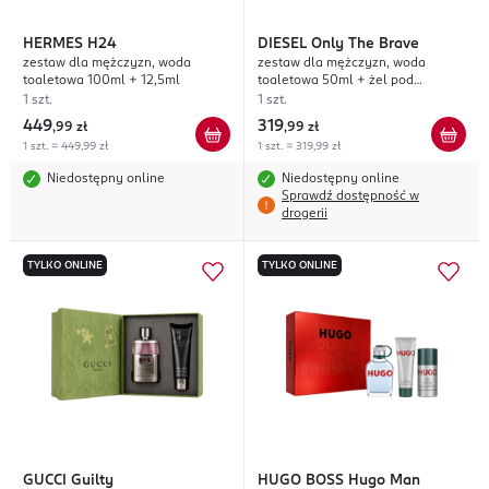
HERMES
H24
DIESEL
Only The Brave
zestaw dla mężczyzn, woda
zestaw dla mężczyzn, woda
toaletowa 100ml + 12,5ml
toaletowa 50ml + żel pod
prysznic 75ml
1 szt.
1 szt.
449
319
,
99 zł
,
99 zł
1 szt. = 449,99 zł
1 szt. = 319,99 zł
Niedostępny online
Niedostępny online
Sprawdź dostępność w
drogerii
TYLKO ONLINE
TYLKO ONLINE
GUCCI
Guilty
HUGO BOSS
Hugo Man