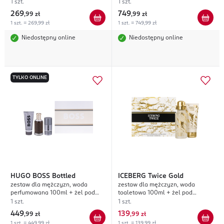
perfumowana 15 ml
1 szt.
1 szt.
269
749
,
99 zł
,
99 zł
1 szt. = 269,99 zł
1 szt. = 749,99 zł
Niedostępny online
Niedostępny online
TYLKO ONLINE
HUGO BOSS
Bottled
ICEBERG
Twice Gold
zestaw dla mężczyzn, woda
zestaw dla mężczyzn, woda
perfumowana 100ml + żel pod
toaletowa 100ml + żel pod
prysznic 100ml + dezodorant w
prysznic 100ml
1 szt.
1 szt.
sztyfcie 75ml
449
139
,
99 zł
,
99 zł
1 szt. = 449,99 zł
1 szt. = 139,99 zł