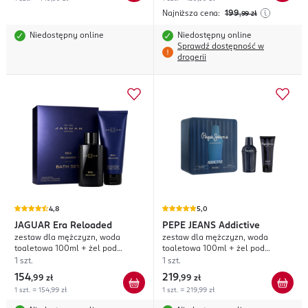
Najniższa cena:
199
,99
zł
Niedostępny online
Niedostępny online
Sprawdź dostępność w
drogerii
4,8
5,0
JAGUAR
Era Reloaded
PEPE JEANS
Addictive
zestaw dla mężczyzn, woda
zestaw dla mężczyzn, woda
toaletowa 100ml + żel pod
toaletowa 100ml + żel pod
prysznic 200ml
prysznic 100ml
1 szt.
1 szt.
154
219
,
99 zł
,
99 zł
1 szt. = 154,99 zł
1 szt. = 219,99 zł