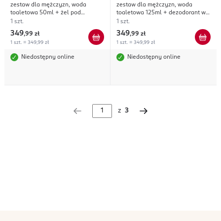
zestaw dla mężczyzn, woda
zestaw dla mężczyzn, woda
toaletowa 50ml + żel pod
toaletowa 125ml + dezodorant w
prysznic 50ml
sztyfcie 75ml + żel pod prysznic
1 szt.
1 szt.
50ml
349
349
,
99 zł
,
99 zł
1 szt. = 349,99 zł
1 szt. = 349,99 zł
Niedostępny online
Niedostępny online
z
3
stopka