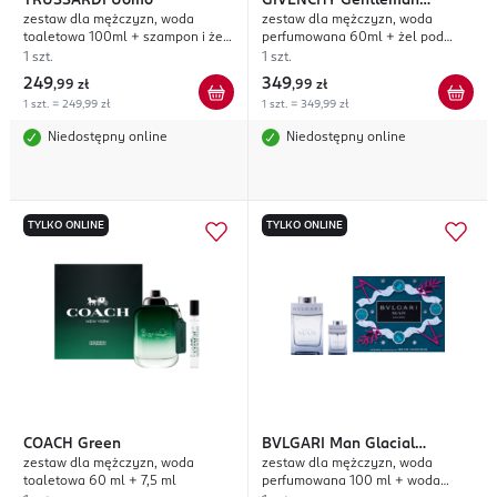
TRUSSARDI
Uomo
GIVENCHY
Gentleman
zestaw dla mężczyzn, woda
zestaw dla mężczyzn, woda
Society
toaletowa 100ml + szampon i żel
perfumowana 60ml + żel pod
pod prysznic 100ml +
prysznic 75ml
1 szt.
1 szt.
kosmetyczka
249
349
,
99 zł
,
99 zł
1 szt. = 249,99 zł
1 szt. = 349,99 zł
Niedostępny online
Niedostępny online
TYLKO ONLINE
TYLKO ONLINE
COACH
Green
BVLGARI
Man Glacial
zestaw dla mężczyzn, woda
zestaw dla mężczyzn, woda
Essence
toaletowa 60 ml + 7,5 ml
perfumowana 100 ml + woda