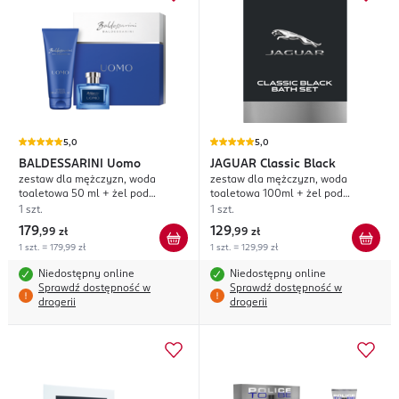
5,0
5,0
BALDESSARINI
Uomo
JAGUAR
Classic Black
zestaw dla mężczyzn, woda
zestaw dla mężczyzn, woda
toaletowa 50 ml + żel pod
toaletowa 100ml + żel pod
prysznic 200 ml
prysznic 200ml
1 szt.
1 szt.
179
129
,
99 zł
,
99 zł
1 szt. = 179,99 zł
1 szt. = 129,99 zł
Niedostępny online
Niedostępny online
Sprawdź dostępność w
Sprawdź dostępność w
drogerii
drogerii