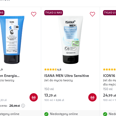
NAS
TYLKO U NAS
TYLKO U
,9
4,8
n Energia
ISANA MEN
Ultra Sensitive
ICON16
cia twarzy
żel do mycia twarzy
żel do m
zenia
Błaszc
dla męż
150 ml
150 ml
13
24
,
29 zł
,
99 zł
,33 zł
100 ml = 8,86 zł
100 ml = 1
 cena:
26
,99
zł
stępny online
Niedostępny online
Nied