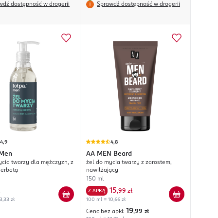
wdź dostępność w drogerii
Sprawdź dostępność w drogerii
4,9
4,8
Men
AA MEN
Beard
ycia twarzy dla mężczyzn, z
żel do mycia twarzy z zarostem,
herbatą
nawilżający
150 ml
15
Z APKĄ
,
99 zł
3,33 zł
100 ml = 10,66 zł
19
Cena bez apki:
,99
zł