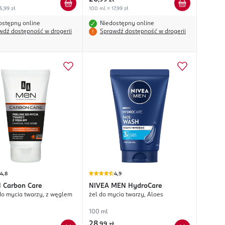
,
99 zł
5,99 zł
100 ml = 17,99 zł
ostępny online
Niedostępny online
wdź dostępność w drogerii
Sprawdź dostępność w drogerii
4,8
4,9
N
Carbon Care
NIVEA MEN
HydroCare
do mycia twarzy, z węglem
żel do mycia twarzy, Aloes
100 ml
28
,
99 zł