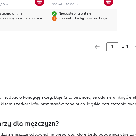
,00 zł
100 ml = 20,00 zł
stępny online
Niedostępny online
dź dostępność w drogerii
Sprawdź dostępność w drogerii
z
1
li zadbać o kondycję skóry. Daje Ci to pewność, że uda się uniknąć ef
zięki temu zaskórników oraz stanów zapalnych. Męskie oczyszczanie twar
arzy dla mężczyzn?
adzą się jeszcze odpowiednie preparaty, które będą odpowiedzialne za 