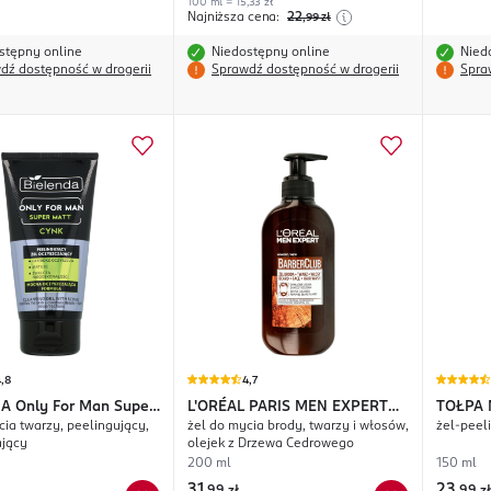
100 ml = 15,33 zł
Najniższa cena:
22
,99
zł
stępny online
Niedostępny online
Nied
dź dostępność w drogerii
Sprawdź dostępność w drogerii
Spra
,8
4,7
DA
Only For Man Super
L'ORÉAL PARIS MEN EXPERT
TOŁPA
cia twarzy, peelingujący,
żel do mycia brody, twarzy i włosów,
żel-peel
Barber Club
ający
olejek z Drzewa Cedrowego
200 ml
150 ml
31
23