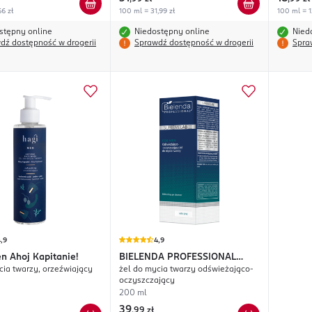
66 zł
100 ml = 31,99 zł
100 ml = 1
stępny online
Niedostępny online
Nied
dź dostępność w drogerii
Sprawdź dostępność w drogerii
Spra
,9
4,9
n Ahoj Kapitanie!
BIELENDA PROFESSIONAL
cia twarzy, orzeźwiający
żel do mycia twarzy odświeżająco-
SupremeLab Men Line
oczyszczający
200 ml
39
,
99 zł