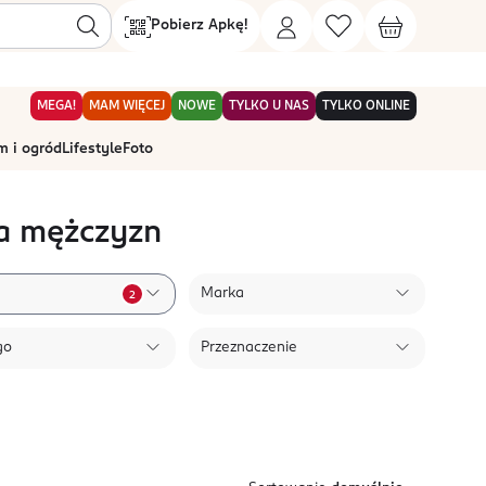
Pobierz Apkę!
MEGA!
MAM WIĘCEJ
NOWE
TYLKO U NAS
TYLKO ONLINE
 i ogród
Lifestyle
Foto
la mężczyzn
Marka
2
go
Przeznaczenie