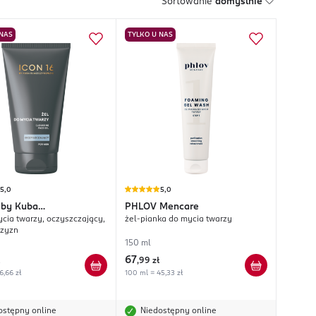
Sortowanie
domyślnie
 NAS
TYLKO U NAS
5,0
5,0
by Kuba
PHLOV
Mencare
ycia twarzy, oczyszczający,
żel-pianka do mycia twarzy
zykowski
czyzn
150 ml
67
,
99 zł
6,66 zł
100 ml = 45,33 zł
ostępny online
Niedostępny online