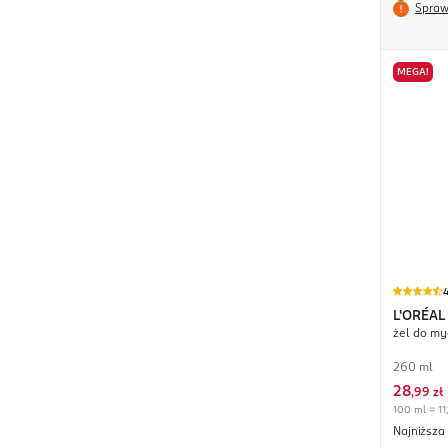
Spraw
MEGA!
4
L'ORÉAL
żel do my
Derma C
260 ml
28
,
99 zł
100 ml = 11,
Najniższa