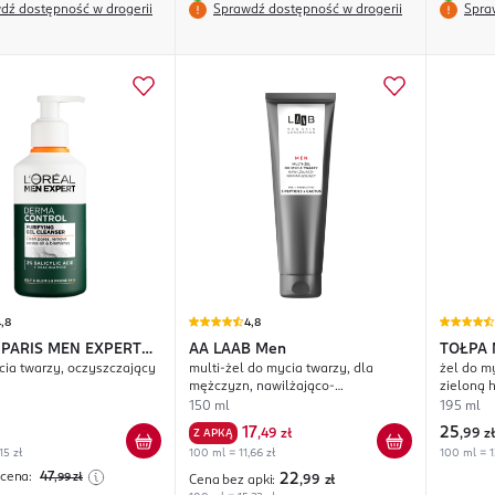
dź dostępność w drogerii
Sprawdź dostępność w drogerii
Spra
,8
4,8
 PARIS MEN EXPERT
AA
LAAB Men
TOŁPA
cia twarzy, oczyszczający
multi-żel do mycia twarzy, dla
żel do m
ontrol
mężczyzn, nawilżająco-
zieloną 
normalizujący
150 ml
195 ml
17
25
Z APKĄ
,
49 zł
,
99 zł
15 zł
100 ml = 11,66 zł
100 ml = 1
 cena:
47
,99
zł
22
Cena bez apki:
,99
zł