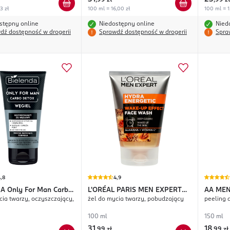
,
99 zł
,
99 zł
3 zł
100 ml = 16,00 zł
100 ml = 1
stępny online
Niedostępny online
Nied
dź dostępność w drogerii
Sprawdź dostępność w drogerii
Spra
,8
4,9
DA
Only For Man Carbo
L'ORÉAL PARIS MEN EXPERT
AA ME
cia twarzy, oczyszczający,
żel do mycia twarzy, pobudzający
peeling 
Hydra Energetic
100 ml
150 ml
31
18
,
99 zł
,
99 zł