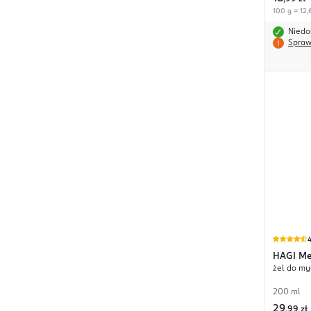
100 g = 12,
Niedo
Spraw
4
HAGI
Me
żel do my
200 ml
29
,
99 zł