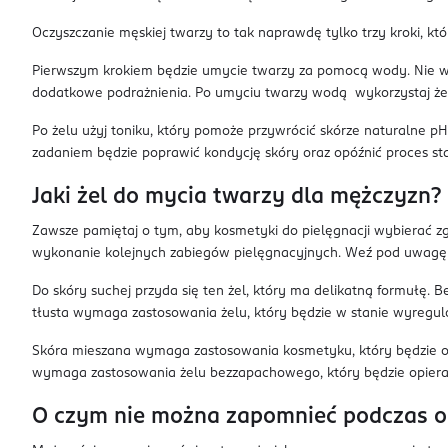
Oczyszczanie męskiej twarzy to tak naprawdę tylko trzy kroki, k
Pierwszym krokiem będzie umycie twarzy za pomocą wody. Nie wy
dodatkowe podrażnienia. Po umyciu twarzy wodą wykorzystaj żel 
Po żelu użyj toniku, który pomoże przywrócić skórze naturalne 
zadaniem będzie poprawić kondycję skóry oraz opóźnić proces sta
Jaki żel do mycia twarzy dla mężczyzn?
Zawsze pamiętaj o tym, aby kosmetyki do pielęgnacji wybierać z
wykonanie kolejnych zabiegów pielęgnacyjnych. Weź pod uwagę t
Do skóry suchej przyda się ten żel, który ma delikatną formułę. 
tłusta wymaga zastosowania żelu, który będzie w stanie wyregu
Skóra mieszana wymaga zastosowania kosmetyku, który będzie ocz
wymaga zastosowania żelu bezzapachowego, który będzie opiera
O czym nie można zapomnieć podczas o