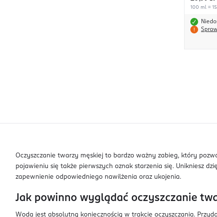
100 ml = 15
Niedo
Spraw
Oczyszczanie twarzy męskiej to bardzo ważny zabieg, który pozwo
pojawieniu się także pierwszych oznak starzenia się. Unikniesz d
zapewnienie odpowiedniego nawilżenia oraz ukojenia.
Jak powinno wyglądać oczyszczanie tw
Woda jest absolutną koniecznością w trakcie oczyszczania. Przyd