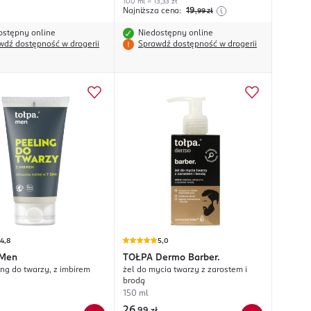
100 ml = 13,33 zł
Najniższa cena:
19
,99
zł
ostępny online
Niedostępny online
wdź dostępność w drogerii
Sprawdź dostępność w drogerii
4,8
5,0
Men
TOŁPA
Dermo Barber.
ing do twarzy, z imbirem
żel do mycia twarzy z zarostem i
brodą
150 ml
26