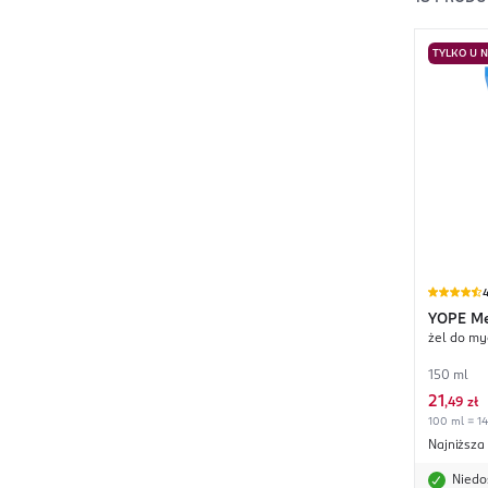
TYLKO U 
4
YOPE
Me
żel do my
Oczyszc
150 ml
21
,
49 zł
100 ml = 14
Najniższa
Niedo