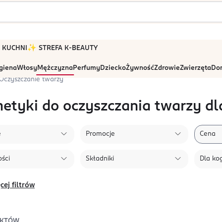
 W KUCHNI
✨ STREFA K-BEAUTY
igiena
Włosy
Mężczyzna
Perfumy
Dziecko
Żywność
Zdrowie
Zwierzęta
Dom
Oczyszczanie twarzy
etyki do oczyszczania twarzy d
e
Promocje
Cena
ści
Składniki
Dla ko
cej filtrów
KTÓW