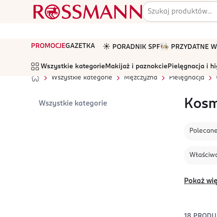
PROMOCJE
GAZETKA
☀️ PORADNIK SPF
🧑🏻‍🍳 PRZYDATNE
Wszystkie kategorie
Makijaż i paznokcie
Pielęgnacja i h
Wszystkie kategorie
Mężczyzna
Pielęgnacja
Kosm
Wszystkie kategorie
Polecan
Właściwo
Pokaż wię
18
PRODU