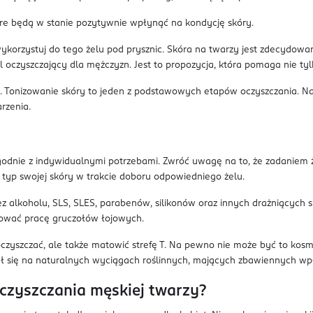
tóre będą w stanie pozytywnie wpłynąć na kondycję skóry.
korzystuj do tego żelu pod prysznic. Skóra na twarzy jest zdecydowa
oczyszczający dla mężczyzn. Jest to propozycja, która pomaga nie ty
pH. Tonizowanie skóry to jeden z podstawowych etapów oczyszczania. 
rzenia.
godnie z indywidualnymi potrzebami. Zwróć uwagę na to, że zadaniem ż
yp swojej skóry w trakcie doboru odpowiedniego żelu.
Bez alkoholu, SLS, SLES, parabenów, silikonów oraz innych drażniących
lować pracę gruczołów łojowych.
yszczać, ale także matowić strefę T. Na pewno nie może być to kosme
ł się na naturalnych wyciągach roślinnych, mających zbawiennych wp
czyszczania męskiej twarzy?