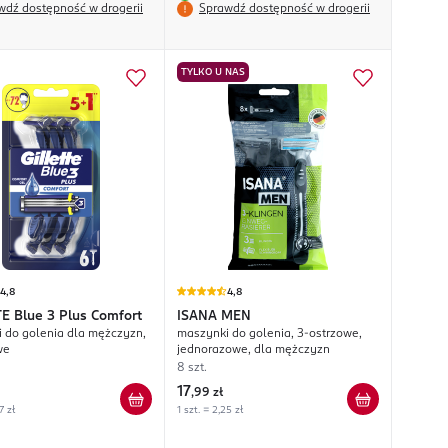
wdź dostępność w drogerii
Sprawdź dostępność w drogerii
TYLKO U NAS
4,8
4,8
TE
Blue 3 Plus Comfort
ISANA MEN
 do golenia dla mężczyzn,
maszynki do golenia, 3-ostrzowe,
we
jednorazowe, dla mężczyzn
8 szt.
17
,
99 zł
7 zł
1 szt. = 2,25 zł