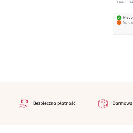
1 szt. = 119,
Niedo
Spraw
stopka
Bezpieczna płatność
Darmowa