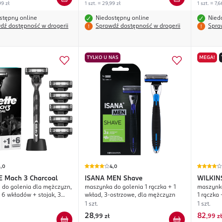
99 zł
1 szt. = 29,99 zł
1 szt. = 7,6
stępny online
Niedostępny online
Nied
dź dostępność w drogerii
Sprawdź dostępność w drogerii
Spra
TYLKO U NAS
MEGA!
5,0
4,0
E
Mach 3 Charcoal
ISANA MEN
Shave
WILKI
do golenia dla mężczyzn,
maszynka do golenia 1 rączka + 1
maszynka
+ 6 wkładów + stojak, 3
wkład, 3-ostrzowe, dla mężczyzn
1 rączka
1 szt.
1 szt.
28
82
,
99 zł
,
99 zł