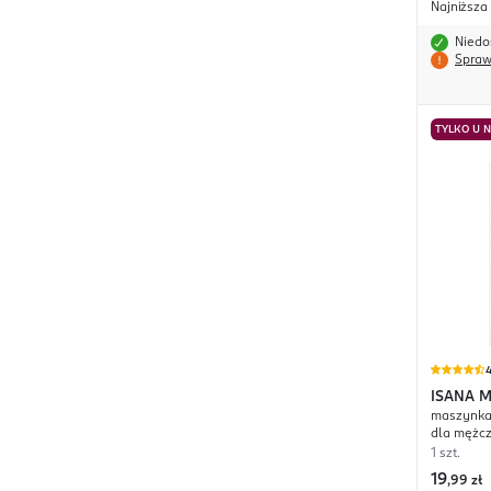
Najniższa
Niedo
Spraw
TYLKO U 
4
ISANA 
maszynka 
dla mężc
1 szt.
19
,
99 zł