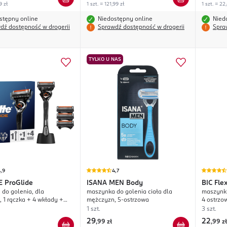
9 zł
1 szt. = 121,99 zł
1 szt. = 22
stępny online
Niedostępny online
Nied
dź dostępność w drogerii
Sprawdź dostępność w drogerii
Spra
TYLKO U NAS
,9
4,7
E
ProGlide
ISANA MEN
Body
BIC
Fle
do golenia, dla
maszynka do golenia ciała dla
maszynki
 1 rączka + 4 wkłady +
mężczyzn, 5-ostrzowa
4 ostrzo
ostrzowa
1 szt.
3 szt.
29
22
,
99 zł
,
99 zł