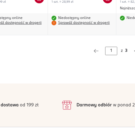
99 zł
1 szt. = 28,99 zł
1 szt. = 82
Najniższ
stępny online
Niedostępny online
Nied
dź dostępność w drogerii
Sprawdź dostępność w drogerii
z
3
 dostawa
od 199 zł
Darmowy odbiór
w ponad 2