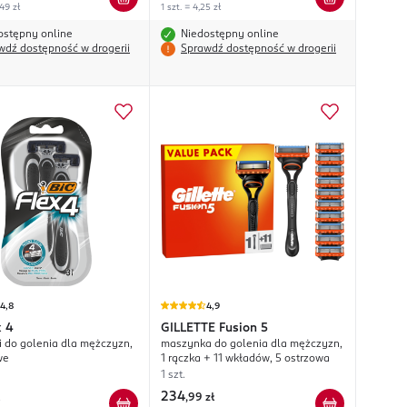
,49 zł
1 szt. = 4,25 zł
ostępny online
Niedostępny online
wdź dostępność w drogerii
Sprawdź dostępność w drogerii
4,8
4,9
x 4
GILLETTE
Fusion 5
 do golenia dla mężczyzn,
maszynka do golenia dla mężczyzn,
we
1 rączka + 11 wkładów, 5 ostrzowa
1 szt.
234
,
99 zł