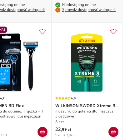
ostępny online
Niedostępny online
wdź dostępność w drogerii
Sprawdź dostępność w drogerii
 NAS
4,7
4,9
MEN
3D Flex
WILKINSON SWORD
Xtreme 3
 do golenia, 1 rączka + 1
maszynki do golenia dla mężczyzn,
Sensitive
 ostrzowa, dla mężczyzn
3 ostrzowe
8 szt.
22
,
99 zł
,99 zł
1 szt. = 2,87 zł