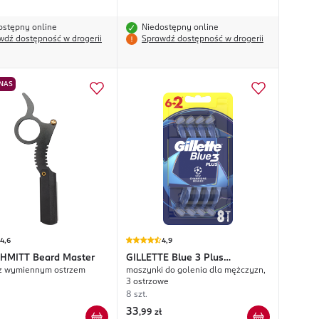
ostępny online
Niedostępny online
wdź dostępność w drogerii
Sprawdź dostępność w drogerii
 NAS
4,6
4,9
CHMITT
Beard Master
GILLETTE
Blue 3 Plus
 z wymiennym ostrzem
maszynki do golenia dla mężczyzn,
Champions League
3 ostrzowe
8 szt.
33
,
99 zł