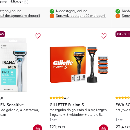
 cena:
69
,99
zł
stępny online
Niedostępny online
Nied
dź dostępność w drogerii
Sprawdź dostępność w drogerii
Spra
NAS
TYLKO U
,8
4,9
MEN
Sensitive
GILLETTE
Fusion 5
EWA S
do golenia, 4-ostrzowa,
maszynka do golenia dla mężczyzn,
brzytwa
zyzn
1 rączka + 5 wkładów + stojak, 5
ostrzowa
1 szt.
1 szt.
121
22
,
99 zł
,
49 zł