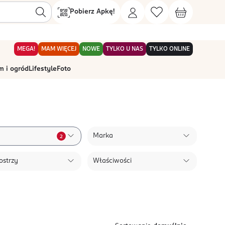
Pobierz Apkę!
MEGA!
MAM WIĘCEJ
NOWE
TYLKO U NAS
TYLKO ONLINE
 i ogród
Lifestyle
Foto
Marka
2
ostrzy
Właściwości