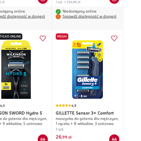
6 zł
1 szt. = 234,99 zł
ostępny online
Niedostępny online
wdź dostępność w drogerii
Sprawdź dostępność w drogerii
TYLKO ONLINE
MEGA!
4,0
4,9
NSON SWORD
Hydro 5
GILLETTE
Sensor 3+ Comfort
 do golenia dla mężczyzn,
maszynka do golenia dla mężczyzn,
 + 9 wkładów, 5 ostrzowa
1 rączka + 8 wkładów, 3 ostrzowa
1 szt.
26
,
99 zł