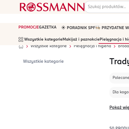
PROMOCJE
GAZETKA
☀️ PORADNIK SPF
🧑🏻‍🍳 PRZYDATNE
Wszystkie kategorie
Makijaż i paznokcie
Pielęgnacja i h
Wszystkie kategorie
Pielęgnacja i higiena
Broda 
Trad
Wszystkie kategorie
Polecan
Dla kogo
Pokaż wię
50
PROD