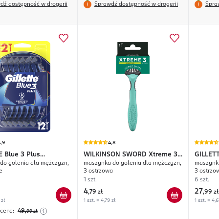
dź dostępność w drogerii
Sprawdź dostępność w drogerii
Spra
,9
4,8
E
Blue 3 Plus
WILKINSON SWORD
Xtreme 3
GILLET
do golenia dla mężczyzn,
maszynka do golenia dla mężczyzn,
maszynki
ns League
Sensitive
e
3 ostrzowa
3 ostrzo
1 szt.
6 szt.
4
27
,
79 zł
,
99 zł
 zł
1 szt. = 4,79 zł
1 szt. = 4,6
 cena:
49
,99
zł