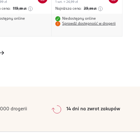
,99 zł
1 szt. = 26,99 zł
a cena:
119
Najniższa cena:
39
,99
zł
,99
zł
ostępny online
Niedostępny online
Sprawdź dostępność w drogerii
000 drogerii
14 dni na zwrot zakupów