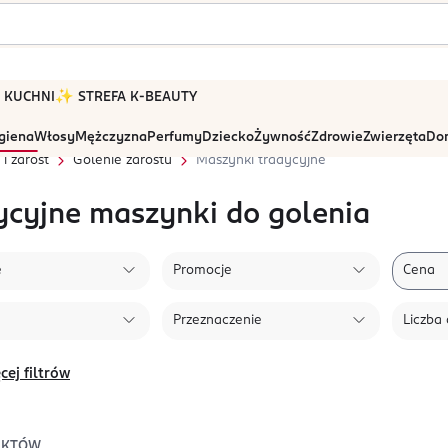
 W KUCHNI
✨ STREFA K-BEAUTY
igiena
Włosy
Mężczyzna
Perfumy
Dziecko
Żywność
Zdrowie
Zwierzęta
Dom
i zarost
Golenie zarostu
Maszynki tradycyjne
ycyjne maszynki do golenia
e
Promocje
Cena
Przeznaczenie
Liczba 
cej filtrów
UKTÓW