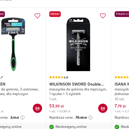
NAS
MEGA!
TYLKO U
,7
4,8
MEN
WILKINSON SWORD
Double
ISANA 
do golenia, 3-ostrzowa,
maszynka do golenia dla mężczyzn,
maszynki
Edge Razor
owa, dla mężczyzn
1 rączka + 5 żyletek
jednoraz
1 szt.
10 szt.
53
7
,
99 zł
,
79 zł
 zł
1 szt. = 53,99 zł
1 szt. = 0,7
 cena:
3
Najniższa cena:
79
Najniższ
,19
zł
,99
zł
stępny online
Niedostępny online
Nied