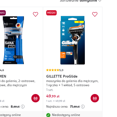
Sortowanie
domyślnie
 NAS
MEGA!
4,6
5,0
MEN
GILLETTE
ProGlide
 do golenia, 2-ostrzowe,
maszynka do golenia dla mężczyzn,
owe, dla mężczyzn
1 rączka + 1 wkład, 5 ostrzowa
1 szt.
49
,
99 zł
8 zł
1 szt. = 49,99 zł
a cena:
8
Najniższa cena:
71
,99
zł
,99
zł
ostępny online
Niedostępny online