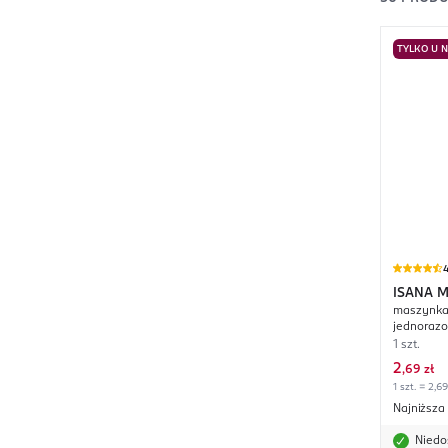
TYLKO U 
4
ISANA 
maszynka 
jednoraz
1 szt.
2
,
69 zł
1 szt. = 2,69
Najniższa
Niedo