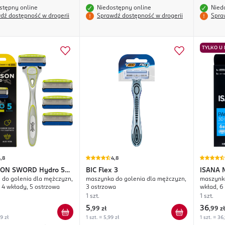
stępny online
Niedostępny online
Nied
dź dostępność w drogerii
Sprawdź dostępność w drogerii
Spra
TYLKO U
,8
4,8
SON SWORD
Hydro 5
BIC
Flex 3
ISANA 
do golenia dla mężczyzn,
maszynka do golenia dla mężczyzn,
maszynka
e
+ 4 wkłady, 5 ostrzowa
3 ostrzowa
wkład, 6
1 szt.
1 szt.
5
36
,
99 zł
,
99 zł
99 zł
1 szt. = 5,99 zł
1 szt. = 36