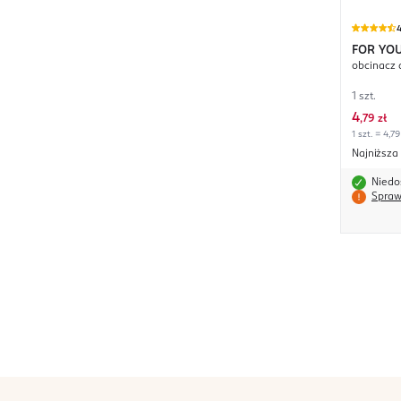
4
FOR YO
obcinacz 
1 szt.
4
,
79 zł
1 szt. = 4,79
Najniższa
Niedo
Spraw
stopka