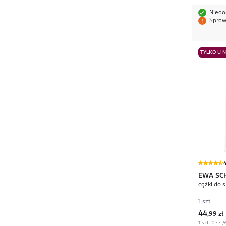
Niedo
Spraw
TYLKO U 
4
EWA SC
cążki do 
1 szt.
44
,
99 zł
1 szt. = 44,