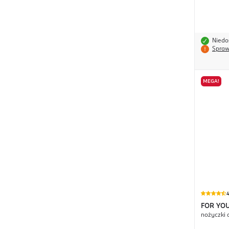
Niedo
Spraw
MEGA!
4
FOR YO
nożyczki 