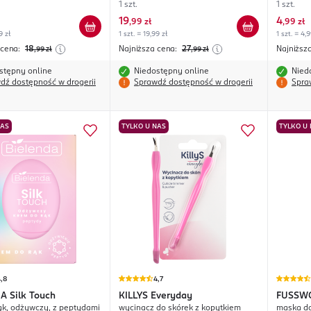
rodzaje
1 szt.
1 szt.
19
4
,
99 zł
,
99 zł
9 zł
1 szt. = 19,99 zł
1 szt. = 4,9
 cena:
18
Najniższa cena:
27
Najniższ
,99
zł
,99
zł
stępny online
Niedostępny online
Nied
dź dostępność w drogerii
Sprawdź dostępność w drogerii
Spra
NAS
TYLKO U NAS
TYLKO U
,8
4,7
DA
Silk Touch
KILLYS
Everyday
FUSSW
ąk, odżywczy, z peptydami
wycinacz do skórek z kopytkiem
maska do