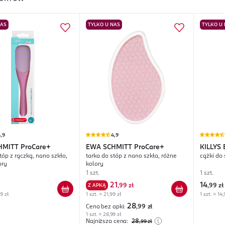
NAS
TYLKO U NAS
TYLKO U
,9
4,9
HMITT
ProCare+
EWA SCHMITT
ProCare+
KILLYS
tóp z rączką, nano szkło,
tarka do stóp z nano szkła, różne
cążki do
ory
kolory
1 szt.
1 szt.
21
14
Z APKĄ
,
99 zł
,
99 zł
99 zł
1 szt. = 21,99 zł
1 szt. = 14,
28
Cena bez apki:
,99
zł
1 szt. = 28,99 zł
Najniższa cena:
28
,99
zł