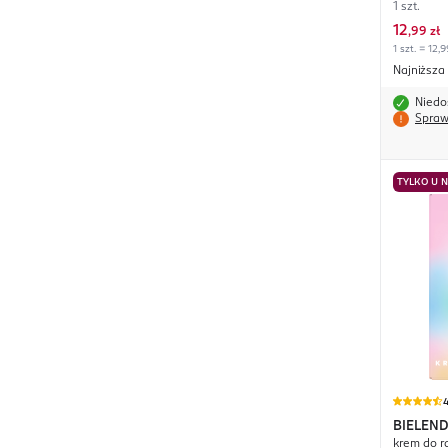
1 szt.
12
,
99 zł
1 szt. = 12,9
Najniższa
Niedo
Spraw
TYLKO U 
4
BIELEN
krem do r