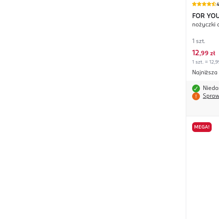
4
FOR YO
nożyczki 
1 szt.
12
,
99 zł
1 szt. = 12,9
Najniższa
Niedo
Spraw
MEGA!