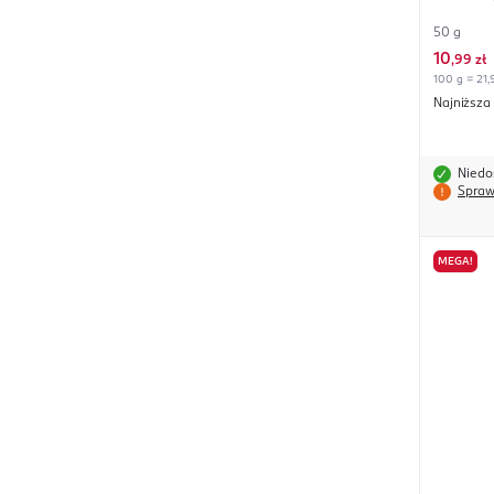
50 g
10
,
99 zł
100 g = 21,
Najniższa
Niedo
Spraw
MEGA!