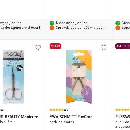
stępny online
Niedostępny online
Nied
dź dostępność w drogerii
Sprawdź dostępność w drogerii
Spra
MEGA!
TYLKO U
,4
4,7
UR BEAUTY
Manicure
EWA SCHMITT
FunCare
FUSSW
do skórek
cążki do skórek
pilnik d
zrogowac