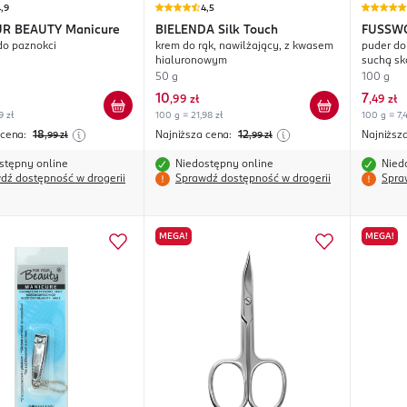
,9
4,5
UR BEAUTY
Manicure
BIELENDA
Silk Touch
FUSSW
do paznokci
krem do rąk, nawilżający, z kwasem
puder do 
hialuronowym
suchą sk
kwiatow
50 g
100 g
10
7
,
99 zł
,
49 zł
9 zł
100 g = 21,98 zł
100 g = 7,4
 cena:
18
Najniższa cena:
12
Najniższ
,99
zł
,99
zł
stępny online
Niedostępny online
Nied
dź dostępność w drogerii
Sprawdź dostępność w drogerii
Spra
MEGA!
MEGA!