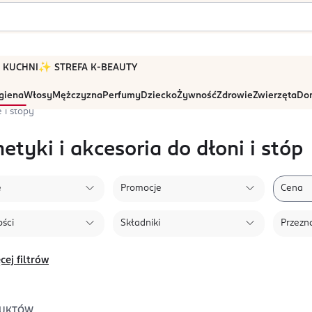
 W KUCHNI
✨ STREFA K-BEAUTY
igiena
Włosy
Mężczyzna
Perfumy
Dziecko
Żywność
Zdrowie
Zwierzęta
Dom
 i stopy
tyki i akcesoria do dłoni i stóp
e
Promocje
Cena
ści
Składniki
Przezn
cej filtrów
UKTÓW