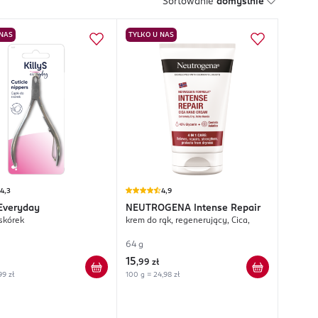
Sortowanie
domyślnie
 NAS
TYLKO U NAS
4,3
4,9
Everyday
NEUTROGENA
Intense Repair
 skórek
krem do rąk, regenerujący, Cica,
64 g
15
,
99 zł
99 zł
100 g = 24,98 zł