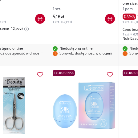
one size
Masło Sh
1 szt.
1 para
4
,
19 zł
Z APKĄ
98 zł
1 szt. = 4,19 zł
1 szt. = 5,
 cena:
12
,99
zł
Cena bez
1 szt. = 6,7
Najniższ
stępny online
Niedostępny online
Nied
dź dostępność w drogerii
Sprawdź dostępność w drogerii
Spra
TYLKO U NAS
TYLKO U