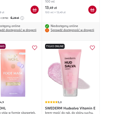
100 ml
13
,
49 zł
9 zł
100 ml = 13,49 zł
a cena:
6
,29
zł
ostępny online
Niedostępny online
wdź dostępność w drogerii
Sprawdź dostępność w drogerii
 NAS
TYLKO ONLINE
4,9
5,0
OHL
SWEDERM
Hudsalva Vitamin E
 stóp w formie skarpetek,
krem-maść do rąk, do skóry suchy,