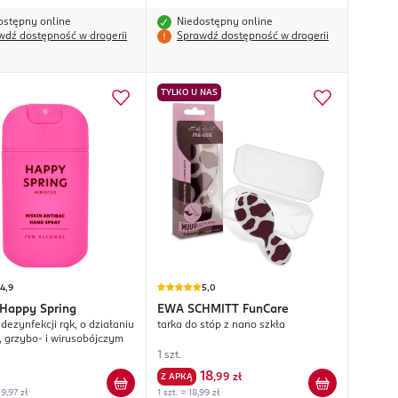
ostępny online
Niedostępny online
wdź dostępność w drogerii
Sprawdź dostępność w drogerii
TYLKO U NAS
4,9
5,0
Happy Spring
EWA SCHMITT
FunCare
dezynfekcji rąk, o działaniu
tarka do stóp z nano szkła
-, grzybo- i wirusobójczym
1 szt.
18
Z APKĄ
,
99 zł
9,97 zł
1 szt. = 18,99 zł