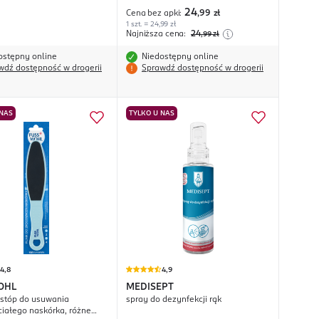
24
Cena bez apki:
,99
zł
1 szt. = 24,99 zł
Najniższa cena:
24
,99
zł
ostępny online
Niedostępny online
wdź dostępność w drogerii
Sprawdź dostępność w drogerii
 NAS
TYLKO U NAS
4,8
4,9
OHL
MEDISEPT
o stóp do usuwania
spray do dezynfekcji rąk
iałego naskórka, różne