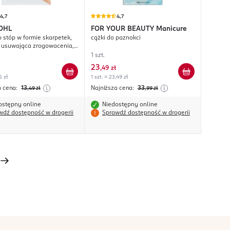
4,7
4,7
OHL
FOR YOUR BEAUTY
Manicure
 stóp w formie skarpetek,
cążki do paznokci
, usuwająca zrogowacenia,
kiem i ekstraktem z miodu
1 szt.
23
,
49 zł
5 zł
1 szt. = 23,49 zł
a cena:
13
Najniższa cena:
33
,49
zł
,99
zł
ostępny online
Niedostępny online
wdź dostępność w drogerii
Sprawdź dostępność w drogerii