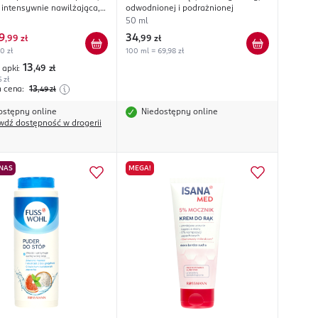
, intensywnie nawilżająca,
odwodnionej i podrażnionej
ea, Aloes, Olej Makadamia
50 ml
9
34
,
99 zł
,
99 zł
00 zł
100 ml = 69,98 zł
13
 apki:
,49
zł
5 zł
a cena:
13
,49
zł
ostępny online
Niedostępny online
wdź dostępność w drogerii
 NAS
MEGA!