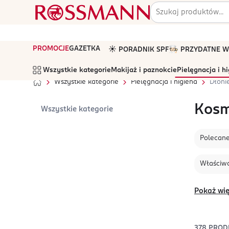
PROMOCJE
GAZETKA
☀️ PORADNIK SPF
🧑🏻‍🍳 PRZYDATNE
Wszystkie kategorie
Makijaż i paznokcie
Pielęgnacja i h
Wszystkie kategorie
Pielęgnacja i higiena
Dłonie
Kosme
Wszystkie kategorie
Polecan
Właściwo
Pokaż wię
378
PROD