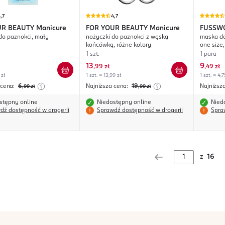
,7
4,7
UR BEAUTY
Manicure
FOR YOUR BEAUTY
Manicure
FUSSW
do paznokci, mały
nożyczki do paznokci z wąską
maska do
końcówką, różne kolory
one size
z moczni
1 szt.
1 para
13
9
,
99 zł
,
49 zł
 zł
1 szt. = 13,99 zł
1 szt. = 4,7
 cena:
6
Najniższa cena:
19
Najniższ
,99
zł
,99
zł
stępny online
Niedostępny online
Nied
dź dostępność w drogerii
Sprawdź dostępność w drogerii
Spra
z
16