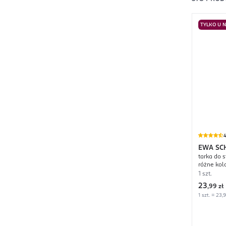
TYLKO U 
4
EWA SC
tarka do s
różne kol
1 szt.
23
,
99 zł
1 szt. = 23,