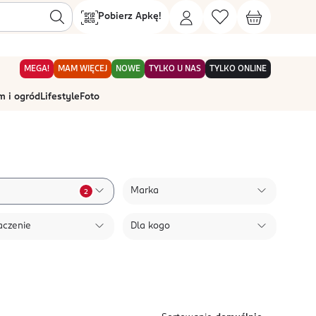
Pobierz Apkę!
MEGA!
MAM WIĘCEJ
NOWE
TYLKO U NAS
TYLKO ONLINE
 i ogród
Lifestyle
Foto
Marka
2
aczenie
Dla kogo