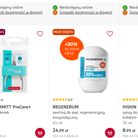
stępny online
Niedostępny online
Nied
dź dostępność w drogerii
Sprawdź dostępność w drogerii
Spra
NAS
MAM WIĘCEJ
,4
4,7
HMITT
ProCare+
REGENERUM
HISKIN
skórek
peeling do pięt, regeneracyjny,
spray do 
enzymatyczny
bakterio
65 ml
30 ml
24
8
,
99 zł
,
99 zł
99 zł
100 ml = 38,45 zł
100 ml = 2