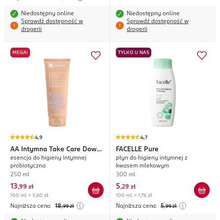
Niedostępny online
Niedostępny online
Sprawdź dostępność w
Sprawdź dostępność w
drogerii
drogerii
MEGA!
TYLKO U NAS
4,9
4,7
AA
Intymna Take Care Down
FACELLE
Pure
esencja do higieny intymnej
płyn do higieny intymnej z
There!
probiotyczna
kwasem mlekowym
250 ml
300 ml
13
5
,
99 zł
,
29 zł
100 ml = 5,60 zł
100 ml = 1,76 zł
Najniższa cena:
18
Najniższa cena:
5
,99
zł
,99
zł