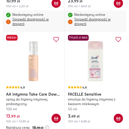
10
23
,
99 zł
,
99 zł
100 ml = 2,20 zł
100 ml = 8,00 zł
Niedostępny online
Niedostępny online
Sprawdź dostępność w
Sprawdź dostępność w
drogerii
drogerii
MEGA!
TYLKO U NAS
4,8
4,8
AA
Intymna Take Care Down
FACELLE
Sensitive
spray do higieny intymnej,
emulsja do higieny intymnej z
There!
probiotyczny
kwasem mlekowym
100 ml
50 ml
13
3
,
99 zł
,
49 zł
100 ml = 13,99 zł
100 ml = 6,98 zł
Najniższa cena:
18
,99
zł