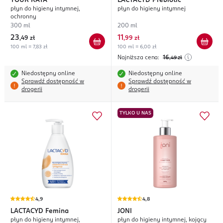
YOUR KAYA
LACTACYD
Prebiotic
płyn do higieny intymnej,
płyn do higieny intymnej
ochronny
300 ml
200 ml
23
11
,
49 zł
,
99 zł
100 ml = 7,83 zł
100 ml = 6,00 zł
Najniższa cena:
16
,49
zł
Niedostępny online
Niedostępny online
Sprawdź dostępność w
Sprawdź dostępność w
drogerii
drogerii
TYLKO U NAS
4,9
4,8
LACTACYD
Femina
JONI
płyn do higieny intymnej,
płyn do higieny intymnej, kojący