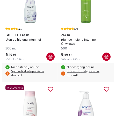
4,8
4,9
FACELLE
Fresh
ZIAJA
płyn do higieny intymnej
płyn do higieny intymnej,
Oliwkowy
300 ml
500 ml
6
9
,
49 zł
,
49 zł
100 ml = 2,16 zł
100 ml = 1,90 zł
Niedostępny online
Niedostępny online
Sprawdź dostępność w
Sprawdź dostępność w
drogerii
drogerii
TYLKO U NAS