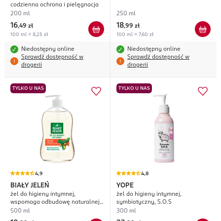
codzienna ochrona i pielęgnacja
200 ml
250 ml
16
18
,
49 zł
,
99 zł
100 ml = 8,25 zł
100 ml = 7,60 zł
Niedostępny online
Niedostępny online
Sprawdź dostępność w
Sprawdź dostępność w
drogerii
drogerii
TYLKO U NAS
TYLKO U NAS
4,9
4,8
BIAŁY JELEŃ
YOPE
żel do higieny intymnej,
żel do higieny intymnej,
wspomaga odbudowę naturalnej
symbiotyczny, S.O.S
mikroflory
500 ml
300 ml