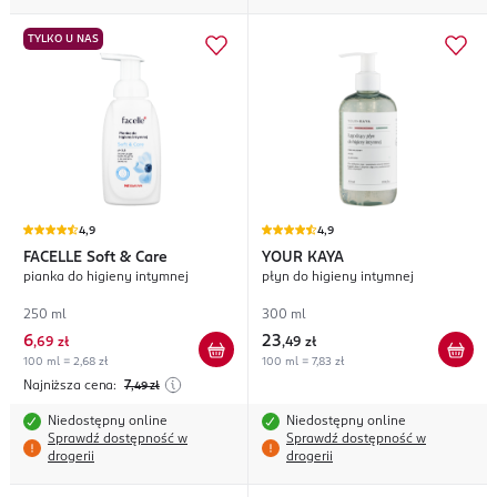
TYLKO U NAS
4,9
4,9
FACELLE
Soft & Care
YOUR KAYA
pianka do higieny intymnej
płyn do higieny intymnej
250 ml
300 ml
6
23
,
69 zł
,
49 zł
100 ml = 2,68 zł
100 ml = 7,83 zł
Najniższa cena:
7
,49
zł
Niedostępny online
Niedostępny online
Sprawdź dostępność w
Sprawdź dostępność w
drogerii
drogerii