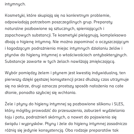
intymnych.
Kosmetyki, które skupiają się na konkretnym problemie,
odpowiadają potrzebom poszczególnych grup. Preparaty
naturalne pozbawione są sztucznych, spieniających i
zapachowych substancji. Te kosmetyki pielęgnują, kompleksowo
dbają o higienę intymną. Nie można zapominać o oczyszczającym
i łagodzącym podrażnienia miejsc intymnych działaniu żelów i
płynów do higieny intymnej o właściwościach antybakteryjnych.
Substancje zawarte w tych żelach nawilżają zmiękczającą.
Wybór pomiędzy żelem i płynem jest kwestią indywidualną, ten
pierwszy dzięki gęstszej konsystencji przez dłuższy czas utrzymuje
się na skórze, drugi oznacza prostszy sposób nałożenia na całe
dłonie, ponadto szybciej się wchłania.
Żele i płyny do higieny intymnej są pozbawione silikonu i SLES,
który mógłby prowadzić do przesuszenia, zaburzeń wydzielania
łoju i potu, podrażnień skórnych, a nawet do pojawienia się
świądu i wyprysków. Płyny i żele do higieny intymnej zasadniczo
różnią się jedynie konsystencją. Oba rodzaje preparatów tak