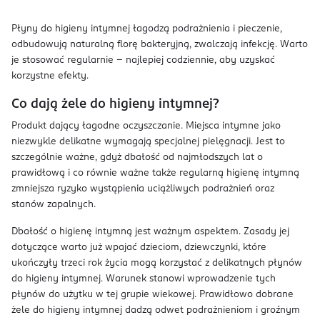
Płyny do higieny intymnej łagodzą podrażnienia i pieczenie,
odbudowują naturalną florę bakteryjną, zwalczają infekcję. Warto
je stosować regularnie – najlepiej codziennie, aby uzyskać
korzystne efekty.
Co dają żele do higieny intymnej?
Produkt dający łagodne oczyszczanie. Miejsca intymne jako
niezwykle delikatne wymagają specjalnej pielęgnacji. Jest to
szczególnie ważne, gdyż dbałość od najmłodszych lat o
prawidłową i co równie ważne także regularną higienę intymną
zmniejsza ryzyko wystąpienia uciążliwych podrażnień oraz
stanów zapalnych.
Dbałość o higienę intymną jest ważnym aspektem. Zasady jej
dotyczące warto już wpajać dzieciom, dziewczynki, które
ukończyły trzeci rok życia mogą korzystać z delikatnych płynów
do higieny intymnej. Warunek stanowi wprowadzenie tych
płynów do użytku w tej grupie wiekowej. Prawidłowo dobrane
żele do higieny intymnej dadzą odwet podrażnieniom i groźnym