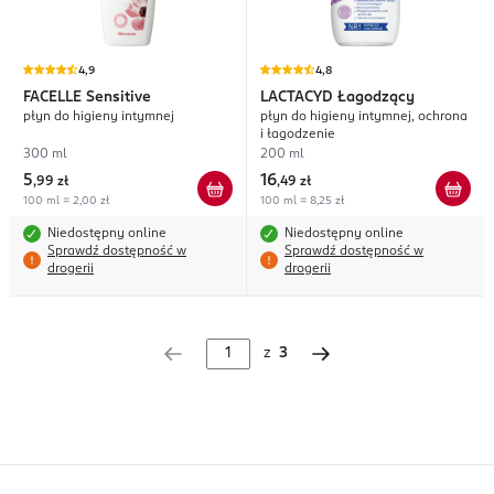
4,9
4,8
FACELLE
Sensitive
LACTACYD
Łagodzący
płyn do higieny intymnej
płyn do higieny intymnej, ochrona
i łagodzenie
300 ml
200 ml
5
16
,
99 zł
,
49 zł
100 ml = 2,00 zł
100 ml = 8,25 zł
Niedostępny online
Niedostępny online
Sprawdź dostępność w
Sprawdź dostępność w
drogerii
drogerii
z
3