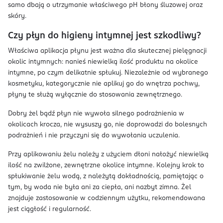
samo dbają o utrzymanie właściwego pH błony śluzowej oraz
skóry.
Czy płyn do higieny intymnej jest szkodliwy?
Właściwa aplikacja płynu jest ważna dla skutecznej pielęgnacji
okolic intymnych: nanieś niewielką ilość produktu na okolice
intymne, po czym delikatnie spłukuj. Niezależnie od wybranego
kosmetyku, kategorycznie nie aplikuj go do wnętrza pochwy,
płyny te służą wyłącznie do stosowania zewnętrznego.
Dobry żel bądź płyn nie wywoła silnego podrażnienia w
okolicach krocza, nie wysuszy go, nie doprowadzi do bolesnych
podrażnień i nie przyczyni się do wywołania uczulenia.
Przy aplikowaniu żelu należy z użyciem dłoni nałożyć niewielką
ilość na zwilżone, zewnętrzne okolice intymne. Kolejny krok to
spłukiwanie żelu wodą, z należytą dokładnością, pamiętając o
tym, by woda nie była ani za ciepła, ani nazbyt zimna. Żel
znajduje zastosowanie w codziennym użytku, rekomendowana
jest ciągłość i regularność.