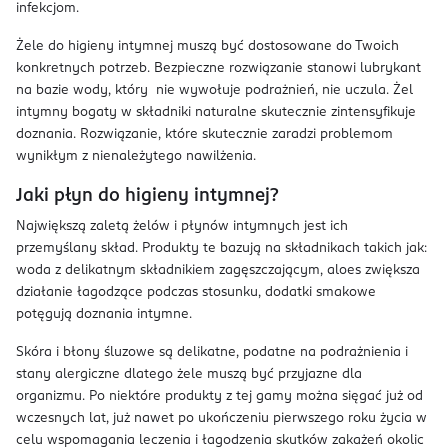
infekcjom.
Żele do higieny intymnej muszą być dostosowane do Twoich
konkretnych potrzeb. Bezpieczne rozwiązanie stanowi lubrykant
na bazie wody, który nie wywołuje podrażnień, nie uczula. Żel
intymny bogaty w składniki naturalne skutecznie zintensyfikuje
doznania. Rozwiązanie, które skutecznie zaradzi problemom
wynikłym z nienależytego nawilżenia.
Jaki płyn do higieny intymnej?
Największą zaletą żelów i płynów intymnych jest ich
przemyślany skład. Produkty te bazują na składnikach takich jak:
woda z delikatnym składnikiem zagęszczającym, aloes zwiększa
działanie łagodzące podczas stosunku, dodatki smakowe
potęgują doznania intymne.
Skóra i błony śluzowe są delikatne, podatne na podrażnienia i
stany alergiczne dlatego żele muszą być przyjazne dla
organizmu. Po niektóre produkty z tej gamy można sięgać już od
wczesnych lat, już nawet po ukończeniu pierwszego roku życia w
celu wspomagania leczenia i łagodzenia skutków zakażeń okolic