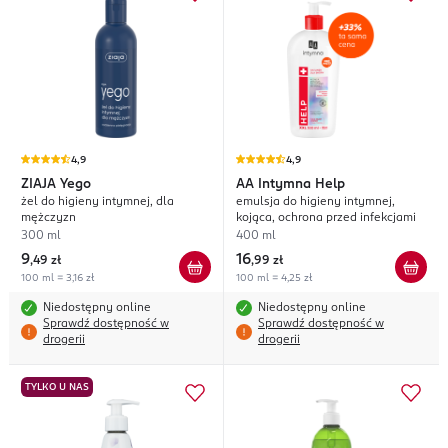
4,9
4,9
ZIAJA
Yego
AA
Intymna Help
żel do higieny intymnej, dla
emulsja do higieny intymnej,
mężczyzn
kojąca, ochrona przed infekcjami
300 ml
400 ml
9
16
,
49 zł
,
99 zł
100 ml = 3,16 zł
100 ml = 4,25 zł
Niedostępny online
Niedostępny online
Sprawdź dostępność w
Sprawdź dostępność w
drogerii
drogerii
TYLKO U NAS