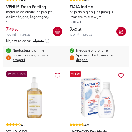
4,4
4,9
VENUS
Fresh Feeling
ZIAJA
Intima
mgiełka do okolic intymnych,
płyn do higieny intymnej, z
odświeżająca, łagodząca,
kwasem mlekowym
wspierająca naturalne pH
50 ml
500 ml
7
9
,
49 zł
,
49 zł
100 ml = 14,98 zł
100 ml = 1,90 zł
Najniższa cena:
11
,99
zł
Niedostępny online
Niedostępny online
Sprawdź dostępność w
Sprawdź dostępność w
drogerii
drogerii
TYLKO U NAS
MEGA!
4,8
4,9