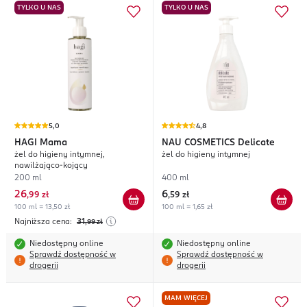
TYLKO U NAS
TYLKO U NAS
5,0
4,8
HAGI
Mama
NAU COSMETICS
Delicate
żel do higieny intymnej,
żel do higieny intymnej
nawilżająco-kojący
200 ml
400 ml
26
6
,
99 zł
,
59 zł
100 ml = 13,50 zł
100 ml = 1,65 zł
Najniższa cena:
31
,99
zł
Niedostępny online
Niedostępny online
Sprawdź dostępność w
Sprawdź dostępność w
drogerii
drogerii
MAM WIĘCEJ