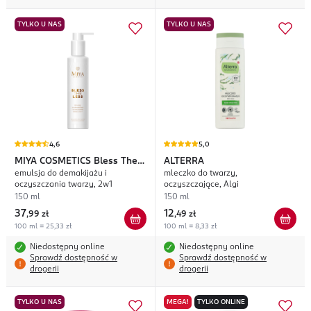
TYLKO U NAS
TYLKO U NAS
4,6
5,0
MIYA COSMETICS
Bless The
ALTERRA
emulsja do demakijażu i
mleczko do twarzy,
Less
oczyszczania twarzy, 2w1
oczyszczające, Algi
150 ml
150 ml
37
12
,
99 zł
,
49 zł
100 ml = 25,33 zł
100 ml = 8,33 zł
Niedostępny online
Niedostępny online
Sprawdź dostępność w
Sprawdź dostępność w
drogerii
drogerii
TYLKO U NAS
MEGA!
TYLKO ONLINE