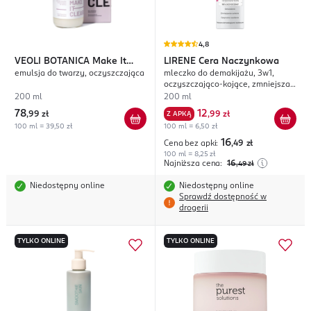
4,8
VEOLI BOTANICA
Make It
LIRENE
Cera Naczynkowa
emulsja do twarzy, oczyszczająca
mleczko do demakijażu, 3w1,
Clear
oczyszczająco-kojące, zmniejsza
zaczerwienienia
200 ml
200 ml
78
12
,
99 zł
Z APKĄ
,
99 zł
100 ml = 39,50 zł
100 ml = 6,50 zł
16
Cena bez apki:
,49
zł
100 ml = 8,25 zł
Najniższa cena:
16
,49
zł
Niedostępny online
Niedostępny online
Sprawdź dostępność w
drogerii
TYLKO ONLINE
TYLKO ONLINE