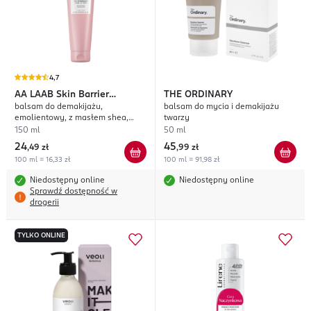
4,7
AA
LAAB Skin Barrier
THE ORDINARY
balsam do demakijażu,
balsam do mycia i demakijażu
Protection
emolientowy, z masłem shea,
twarzy
100% Centella B12
150 ml
50 ml
24
45
,
49 zł
,
99 zł
100 ml = 16,33 zł
100 ml = 91,98 zł
Niedostępny online
Niedostępny online
Sprawdź dostępność w
drogerii
TYLKO ONLINE