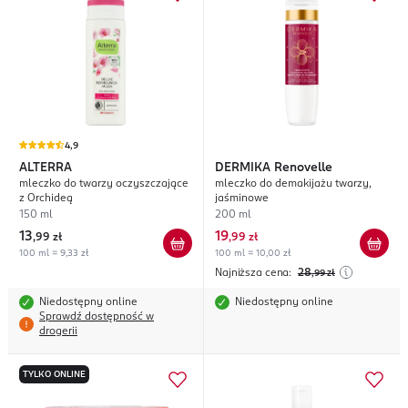
4,9
ALTERRA
DERMIKA
Renovelle
mleczko do twarzy oczyszczające
mleczko do demakijażu twarzy,
z Orchideą
jaśminowe
150 ml
200 ml
13
19
,
99 zł
,
99 zł
100 ml = 9,33 zł
100 ml = 10,00 zł
Najniższa cena:
28
,99
zł
Niedostępny online
Niedostępny online
Sprawdź dostępność w
drogerii
TYLKO ONLINE