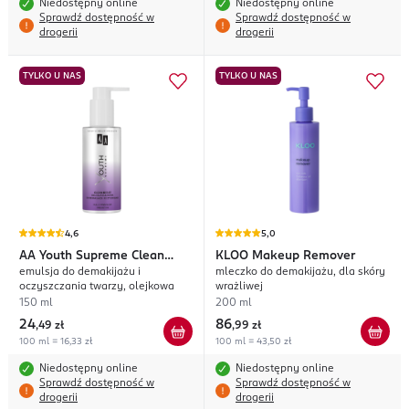
Niedostępny online
Niedostępny online
Sprawdź dostępność w
Sprawdź dostępność w
drogerii
drogerii
TYLKO U NAS
TYLKO U NAS
4,6
5,0
AA
Youth Supreme Clean
KLOO
Makeup Remover
emulsja do demakijażu i
mleczko do demakijażu, dla skóry
Reset
oczyszczania twarzy, olejkowa
wrażliwej
150 ml
200 ml
24
86
,
49 zł
,
99 zł
100 ml = 16,33 zł
100 ml = 43,50 zł
Niedostępny online
Niedostępny online
Sprawdź dostępność w
Sprawdź dostępność w
drogerii
drogerii