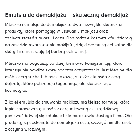
Emulsja do demakijażu – skuteczny demakijaż
Mleczko i emulsja do demakijaż to dwa niezwykle skuteczne
produkty, które pomagają w usuwaniu makijażu oraz
zanieczyszczeń z twarzy i oczu. Oba rodzaje kosmetyków działają
na zasadzie rozpuszczania makijażu, dzięki czemu są delikatne dla
skóry i nie naruszają jej bariery ochronnej.
Mleczko ma bogatszą, bardziej kremową konsystencję, która
intensywnie nawilża skórę podczas oczyszczania. Jest idealne dla
osób z cerą suchą lub naczynkową, a także dla osób z cerą
dojrzałą, które potrzebują łagodnego, ale skutecznego
kosmetyku.
Z kolei emulsja do zmywania makijażu ma lżejszą formułę, która
lepiej sprawdza się u osób z cerą mieszaną czy trądzikową,
ponieważ łatwiej się spłukuje i nie pozostawia tłustego filmu. Oba
produkty są doskonałe do demakijażu oczu, szczególnie dla osób
z oczyma wrażliwymi.