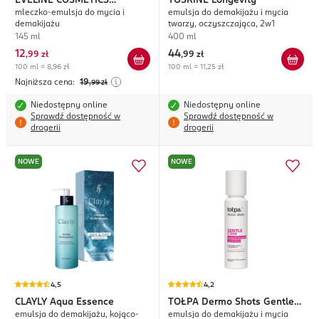
EVELINE COSMETICS
YOSKINE
Longevity
mleczko-emulsja do mycia i
emulsja do demakijażu i mycia
Ceramides Super Pre-
demakijażu
twarzy, oczyszczająca, 2w1
Needles
145 ml
400 ml
12
44
,
99 zł
,
99 zł
100 ml = 8,96 zł
100 ml = 11,25 zł
Najniższa cena:
19
,99
zł
Niedostępny online
Niedostępny online
Sprawdź dostępność w
Sprawdź dostępność w
drogerii
drogerii
NOWE
NOWE
4,5
4,2
CLAYLY
Aqua Essence
TOŁPA
Dermo Shots Gentle
emulsja do demakijażu, kojąco-
emulsja do demakijażu i mycia
Clean