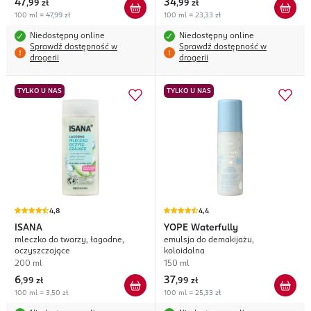
47
34
,
99 zł
,
99 zł
100 ml = 47,99 zł
100 ml = 23,33 zł
Niedostępny online
Niedostępny online
Sprawdź dostępność w
Sprawdź dostępność w
drogerii
drogerii
TYLKO U NAS
TYLKO U NAS
4,8
4,4
ISANA
YOPE
Waterfully
mleczko do twarzy, łagodne,
emulsja do demakijażu,
oczyszczające
koloidalna
200 ml
150 ml
6
37
,
99 zł
,
99 zł
100 ml = 3,50 zł
100 ml = 25,33 zł