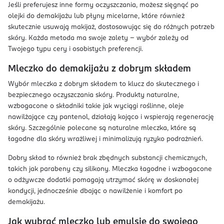
Jeśli preferujesz inne formy oczyszczania, możesz sięgnąć po
olejki do demakijażu lub płyny micelarne, które również
skutecznie usuwają makijaż, dostosowując się do różnych potrzeb
skóry. Każda metoda ma swoje zalety – wybór zależy od
Twojego typu cery i osobistych preferencji.
Mleczko do demakijażu z dobrym składem
Wybór mleczka z dobrym składem to klucz do skutecznego i
bezpiecznego oczyszczania skóry. Produkty naturalne,
wzbogacone o składniki takie jak wyciągi roślinne, oleje
nawilżające czy pantenol, działają kojąco i wspierają regenerację
skóry. Szczególnie polecane są naturalne mleczka, które są
łagodne dla skóry wrażliwej i minimalizują ryzyko podrażnień.
Dobry skład to również brak zbędnych substancji chemicznych,
takich jak parabeny czy silikony. Mleczka łagodne i wzbogacone
o odżywcze dodatki pomagają utrzymać skórę w doskonałej
kondycji, jednocześnie dbając o nawilżenie i komfort po
demakijażu.
Jak wybrać mleczko lub emulsję do swojego