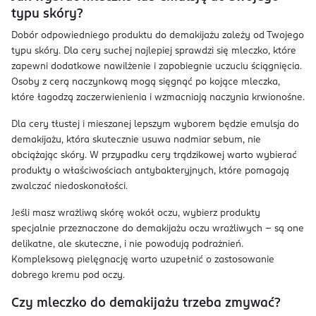
typu skóry?
Dobór odpowiedniego produktu do demakijażu zależy od Twojego
typu skóry. Dla cery suchej najlepiej sprawdzi się mleczko, które
zapewni dodatkowe nawilżenie i zapobiegnie uczuciu ściągnięcia.
Osoby z cerą naczynkową mogą sięgnąć po kojące mleczka,
które łagodzą zaczerwienienia i wzmacniają naczynia krwionośne.
Dla cery tłustej i mieszanej lepszym wyborem będzie emulsja do
demakijażu, która skutecznie usuwa nadmiar sebum, nie
obciążając skóry. W przypadku cery trądzikowej warto wybierać
produkty o właściwościach antybakteryjnych, które pomagają
zwalczać niedoskonałości.
Jeśli masz wrażliwą skórę wokół oczu, wybierz produkty
specjalnie przeznaczone do demakijażu oczu wrażliwych – są one
delikatne, ale skuteczne, i nie powodują podrażnień.
Kompleksową pielęgnację warto uzupełnić o zastosowanie
dobrego kremu pod oczy.
Czy mleczko do demakijażu trzeba zmywać?