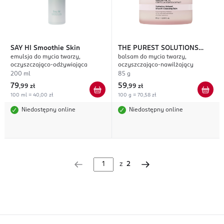
SAY HI
Smoothie Skin
THE PUREST SOLUTIONS
emulsja do mycia twarzy,
balsam do mycia twarzy,
Hydration-Infused
oczyszczająco-odżywiająca
oczyszczająco-nawilżający
200 ml
85 g
79
59
,
99 zł
,
99 zł
100 ml = 40,00 zł
100 g = 70,58 zł
Niedostępny online
Niedostępny online
z
2