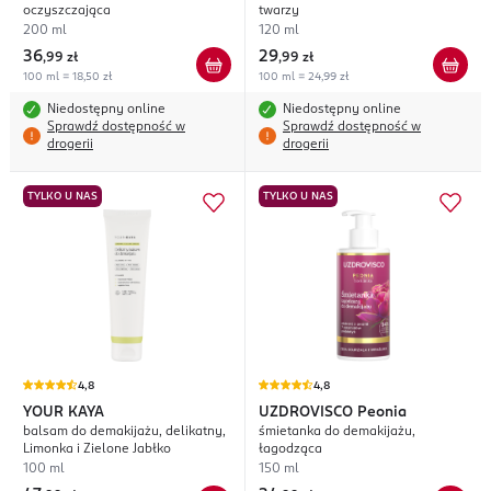
oczyszczająca
twarzy
200 ml
120 ml
36
29
,
99 zł
,
99 zł
100 ml = 18,50 zł
100 ml = 24,99 zł
Niedostępny online
Niedostępny online
Sprawdź dostępność w
Sprawdź dostępność w
drogerii
drogerii
TYLKO U NAS
TYLKO U NAS
4,8
4,8
YOUR KAYA
UZDROVISCO
Peonia
balsam do demakijażu, delikatny,
śmietanka do demakijażu,
Limonka i Zielone Jabłko
łagodząca
100 ml
150 ml