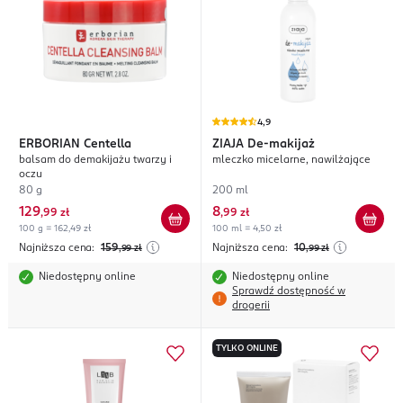
4,9
ERBORIAN
Centella
ZIAJA
De-makijaż
balsam do demakijażu twarzy i
mleczko micelarne, nawilżające
oczu
80 g
200 ml
129
8
,
99 zł
,
99 zł
100 g = 162,49 zł
100 ml = 4,50 zł
Najniższa cena:
159
Najniższa cena:
10
,99
zł
,99
zł
Niedostępny online
Niedostępny online
Sprawdź dostępność w
drogerii
TYLKO ONLINE