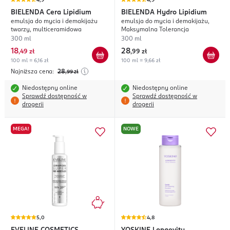
4,9
4,9
BIELENDA
Cera Lipidium
BIELENDA
Hydro Lipidium
emulsja do mycia i demakijażu
emulsja do mycia i demakijażu,
twarzy, multiceramidowa
Maksymalna Tolerancja
300 ml
300 ml
18
28
,
49 zł
,
99 zł
100 ml = 6,16 zł
100 ml = 9,66 zł
Najniższa cena:
28
,99
zł
Niedostępny online
Niedostępny online
Sprawdź dostępność w
Sprawdź dostępność w
drogerii
drogerii
MEGA!
NOWE
5,0
4,8