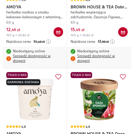
3,8
4,8
AMO'YA
BROWN HOUSE & TEA
Dobra
herbatka rooibos o smaku
herbatka wspierająca
Forma
kakaowo-kokosowym z witaminą
odchudzanie, Opuncja Figowa,
B6 oraz ekstraktami z krwawnika
suplement diety
60 g
60 g
pospolitego, kopru włoskiego i
12
15
,
49 zł
,
49 zł
aloesu, suplement diety,
100 g = 20,82 zł
100 g = 25,82 zł
Równowaga i komfort
menstruacyjny
Najniższa cena:
14
Najniższa cena:
17
,49
zł
,99
zł
Niedostępny online
Niedostępny online
Sprawdź dostępność w
Sprawdź dostępność w
drogerii
drogerii
TYLKO U NAS
TYLKO U NAS
DARMOWA DOSTAWA
4,8
4,8