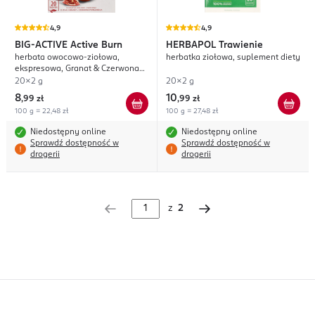
4,9
4,9
BIG-ACTIVE
Active Burn
HERBAPOL
Trawienie
herbata owocowo-ziołowa,
herbatka ziołowa, suplement diety
ekspresowa, Granat & Czerwona
Pomarańcza, suplement diety
20x2 g
20x2 g
8
10
,
99 zł
,
99 zł
100 g = 22,48 zł
100 g = 27,48 zł
Niedostępny online
Niedostępny online
Sprawdź dostępność w
Sprawdź dostępność w
drogerii
drogerii
z
2