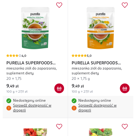
4,0
5,0
PURELLA SUPERFOODS
PURELLA SUPERFOODS
mieszanka ziół do zaparzania,
mieszanka ziół do zaparzania,
Super Herbs Oczyszczanie
Super Herbs Trawienie
suplement diety
suplement diety
20 x 1,75
20 x 1,75 g
9
9
,
49 zł
,
49 zł
100 g = 27,11 zł
100 g = 27,11 zł
Niedostępny online
Niedostępny online
Sprawdź dostępność w
Sprawdź dostępność w
drogerii
drogerii