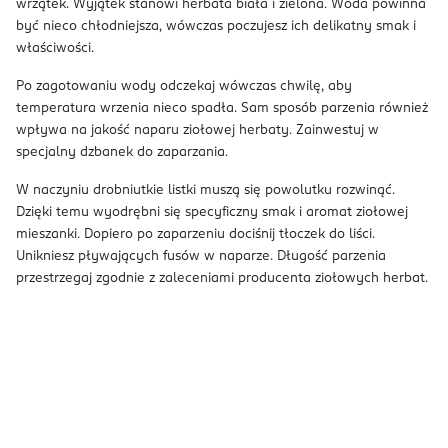
wrzątek. Wyjątek stanowi herbata biała i zielona. Woda powinna
być nieco chłodniejsza, wówczas poczujesz ich delikatny smak i
właściwości.
Po zagotowaniu wody odczekaj wówczas chwilę, aby
temperatura wrzenia nieco spadła. Sam sposób parzenia również
wpływa na jakość naparu ziołowej herbaty. Zainwestuj w
specjalny dzbanek do zaparzania.
W naczyniu drobniutkie listki muszą się powolutku rozwinąć.
Dzięki temu wyodrębni się specyficzny smak i aromat ziołowej
mieszanki. Dopiero po zaparzeniu dociśnij tłoczek do liści.
Unikniesz pływających fusów w naparze. Długość parzenia
przestrzegaj zgodnie z zaleceniami producenta ziołowych herbat.