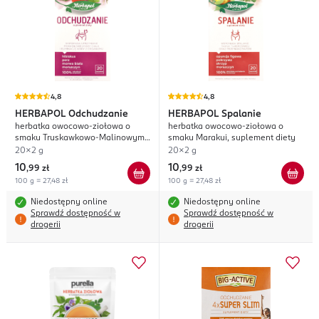
4,8
4,8
HERBAPOL
Odchudzanie
HERBAPOL
Spalanie
herbatka owocowo-ziołowa o
herbatka owocowo-ziołowa o
smaku Truskawkowo-Malinowym,
smaku Marakui, suplement diety
suplement diety
20x2 g
20x2 g
10
10
,
99 zł
,
99 zł
100 g = 27,48 zł
100 g = 27,48 zł
Niedostępny online
Niedostępny online
Sprawdź dostępność w
Sprawdź dostępność w
drogerii
drogerii