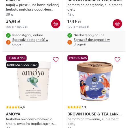
AMO'YA
BROWN HOUSE & TEA
Oaza
napój w proszku na bazie zielonej
herbata na odprężenie, suplement
Spokoju
herbaty matcha z dodatkiem
diety
ekstraktu z soplówki jeżowatej i
39 g
45 g
witamina B12, suplement diety,
34
17
,
99 zł
,
99 zł
Fokus i Koncentracja
100 g = 89,72 zł
100 g = 39,98 zł
Niedostępny online
Niedostępny online
Sprawdź dostępność w
Sprawdź dostępność w
drogerii
drogerii
TYLKO U NAS
TYLKO U NAS
DARMOWA DOSTAWA
4,6
4,9
AMO'YA
BROWN HOUSE & TEA
Lekka
herbatka owocowo-ziołowa o
herbata na trawienie, suplement
Jak Piórko
smaku owoców tropikalnych z
diety