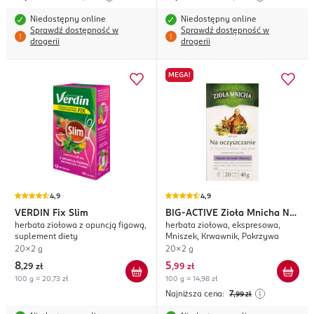
Niedostępny online
Niedostępny online
Sprawdź dostępność w
Sprawdź dostępność w
drogerii
drogerii
MEGA!
4,9
4,9
VERDIN
Fix Slim
BIG-ACTIVE
Zioła Mnicha Na
herbata ziołowa z opuncją figową,
herbata ziołowa, ekspresowa,
Oczyszczanie
suplement diety
Mniszek, Krwawnik, Pokrzywa
20x2 g
20x2 g
8
5
,
29 zł
,
99 zł
100 g = 20,73 zł
100 g = 14,98 zł
Najniższa cena:
7
,99
zł