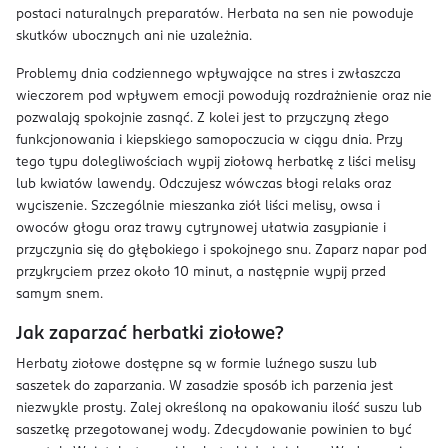
postaci naturalnych preparatów. Herbata na sen nie powoduje
skutków ubocznych ani nie uzależnia.
Problemy dnia codziennego wpływające na stres i zwłaszcza
wieczorem pod wpływem emocji powodują rozdrażnienie oraz nie
pozwalają spokojnie zasnąć. Z kolei jest to przyczyną złego
funkcjonowania i kiepskiego samopoczucia w ciągu dnia. Przy
tego typu dolegliwościach wypij ziołową herbatkę z liści melisy
lub kwiatów lawendy. Odczujesz wówczas błogi relaks oraz
wyciszenie. Szczególnie mieszanka ziół liści melisy, owsa i
owoców głogu oraz trawy cytrynowej ułatwia zasypianie i
przyczynia się do głębokiego i spokojnego snu. Zaparz napar pod
przykryciem przez około 10 minut, a następnie wypij przed
samym snem.
Jak zaparzać herbatki ziołowe?
Herbaty ziołowe dostępne są w formie luźnego suszu lub
saszetek do zaparzania. W zasadzie sposób ich parzenia jest
niezwykle prosty. Zalej określoną na opakowaniu ilość suszu lub
saszetkę przegotowanej wody. Zdecydowanie powinien to być