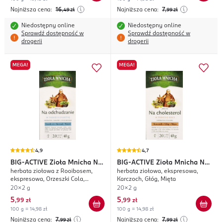
Najniższa cena:
16
Najniższa cena:
7
,49
zł
,99
zł
Niedostępny online
Niedostępny online
Sprawdź dostępność w
Sprawdź dostępność w
drogerii
drogerii
MEGA!
MEGA!
4,9
4,7
BIG-ACTIVE
Zioła Mnicha Na
BIG-ACTIVE
Zioła Mnicha Na
herbata ziołowa z Rooibosem,
herbata ziołowa, ekspresowa,
Odchudzanie
Cholesterol
ekspresowa, Orzeszki Cola,
Karczoch, Głóg, Mięta
Rumianek, Mniszek
20x2 g
20x2 g
5
5
,
99 zł
,
99 zł
100 g = 14,98 zł
100 g = 14,98 zł
Najniższa cena:
7
Najniższa cena:
7
,99
zł
,99
zł