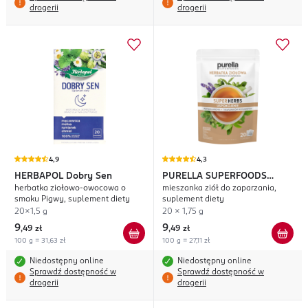
drogerii
drogerii
4,9
4,3
HERBAPOL
Dobry Sen
PURELLA SUPERFOODS
herbatka ziołowo-owocowa o
mieszanka ziół do zaparzania,
Super Herbs Uspokojenie
smaku Pigwy, suplement diety
suplement diety
20x1,5 g
20 x 1,75 g
9
9
,
49 zł
,
49 zł
100 g = 31,63 zł
100 g = 27,11 zł
Niedostępny online
Niedostępny online
Sprawdź dostępność w
Sprawdź dostępność w
drogerii
drogerii