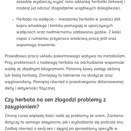
zasadzie wystarczy wypić rano szklankę herbatki ziołowej i
możesz już odczuć złagodzenie uciążliwych dolegliwości.
Herbata na wzdęcia – mieszanka herbatki w postaci ziół
kopru włoskiego i kminku pomagają w uporczywych
wzdęciach oraz nadmiernemu oddawaniu gazów. Z kolei
napar z rumianku przywraca właściwą pracę jelit oraz
wspomaga trawienie.
Prawidłowa praca układu pokarmowego wpływa na metabolizm.
Przy problemach z nadwagą herbata na odchudzanie wspomoże
walkę ze zbędnymi kilogramami. Poranną kawę zastąp zieloną
lub białą herbatą. Zmniejszy to łaknienie na słodycze oraz
węglowodany. Pamiętaj również o przestrzeganiu zbilansowanej
diety i aktywności fizycznej.
Czy herbata na sen złagodzi problemy z
zasypianiem?
Zmorą coraz większej ilości osób są problemy ze snem. Zarówno
dotyczy to samego zasypiania, jak i wybudzania się podczas snu.
Zadbaj również o swój sen i sięgnij po sprawdzony specyfik w