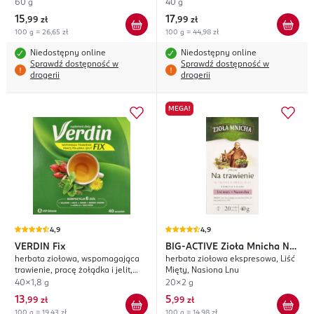
niacyną oraz ekstraktem z melisy i
60 g
40 g
witanii ospałej, suplement diety,
15
17
,
99 zł
,
99 zł
Relaks i Równowaga emocjonalna
100 g = 26,65 zł
100 g = 44,98 zł
Niedostępny online
Niedostępny online
Sprawdź dostępność w
Sprawdź dostępność w
drogerii
drogerii
MEGA!
4,9
4,9
VERDIN
Fix
BIG-ACTIVE
Zioła Mnicha Na
herbata ziołowa, wspomagająca
herbata ziołowa ekspresowa, Liść
Trawienie
trawienie, pracę żołądka i jelit,
Mięty, Nasiona Lnu
suplement diety
40x1,8 g
20x2 g
13
5
,
99 zł
,
99 zł
100 g = 19,43 zł
100 g = 14,98 zł