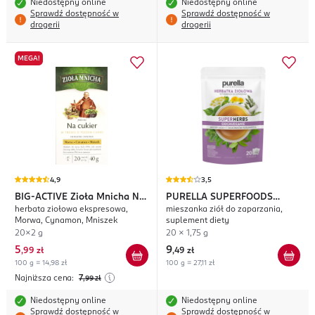
Niedostępny online
Niedostępny online
Sprawdź dostępność w
Sprawdź dostępność w
drogerii
drogerii
MEGA!
4,9
3,5
BIG-ACTIVE
Zioła Mnicha Na
PURELLA SUPERFOODS
herbata ziołowa ekspresowa,
mieszanka ziół do zaparzania,
Cukier
Super Herbs Odchudzanie
Morwa, Cynamon, Mniszek
suplement diety
20x2 g
20 x 1,75 g
5
9
,
99 zł
,
49 zł
100 g = 14,98 zł
100 g = 27,11 zł
Najniższa cena:
7
,99
zł
Niedostępny online
Niedostępny online
Sprawdź dostępność w
Sprawdź dostępność w