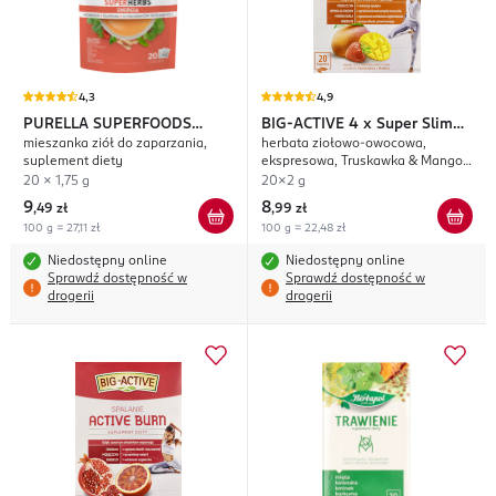
4,3
4,9
PURELLA SUPERFOODS
BIG-ACTIVE
4 x Super Slim
mieszanka ziół do zaparzania,
herbata ziołowo-owocowa,
Super Herbs Energia
Odchudzanie
suplement diety
ekspresowa, Truskawka & Mango,
suplement diety
20 x 1,75 g
20x2 g
9
8
,
49 zł
,
99 zł
100 g = 27,11 zł
100 g = 22,48 zł
Niedostępny online
Niedostępny online
Sprawdź dostępność w
Sprawdź dostępność w
drogerii
drogerii