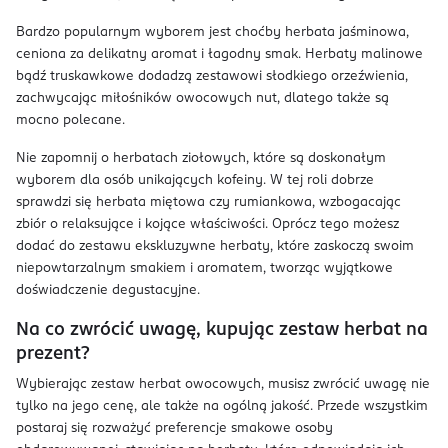
Bardzo popularnym wyborem jest choćby herbata jaśminowa,
ceniona za delikatny aromat i łagodny smak. Herbaty malinowe
bądź truskawkowe dodadzą zestawowi słodkiego orzeźwienia,
zachwycając miłośników owocowych nut, dlatego także są
mocno polecane.
Nie zapomnij o herbatach ziołowych, które są doskonałym
wyborem dla osób unikających kofeiny. W tej roli dobrze
sprawdzi się herbata miętowa czy rumiankowa, wzbogacając
zbiór o relaksujące i kojące właściwości. Oprócz tego możesz
dodać do zestawu ekskluzywne herbaty, które zaskoczą swoim
niepowtarzalnym smakiem i aromatem, tworząc wyjątkowe
doświadczenie degustacyjne.
Na co zwrócić uwagę, kupując zestaw herbat na
prezent?
Wybierając zestaw herbat owocowych, musisz zwrócić uwagę nie
tylko na jego cenę, ale także na ogólną jakość. Przede wszystkim
postaraj się rozważyć preferencje smakowe osoby