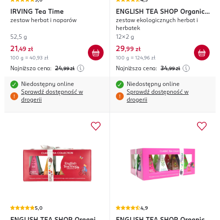
5,0
4,5
IRVING
Tea Time
ENGLISH TEA SHOP
Organic
zestaw herbat i naparów
zestaw ekologicznych herbat i
Classic Tea Collection
herbatek
52,5 g
12x2 g
21
29
,
49 zł
,
99 zł
100 g = 40,93 zł
100 g = 124,96 zł
Najniższa cena:
24
Najniższa cena:
34
,99
zł
,99
zł
Niedostępny online
Niedostępny online
Sprawdź dostępność w
Sprawdź dostępność w
drogerii
drogerii
5,0
4,9