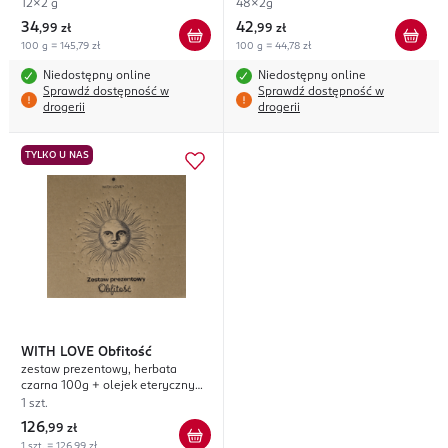
12x2 g
48x2g
34
42
,
99 zł
,
99 zł
100 g = 145,79 zł
100 g = 44,78 zł
Niedostępny online
Niedostępny online
Sprawdź dostępność w
Sprawdź dostępność w
drogerii
drogerii
TYLKO U NAS
WITH LOVE
Obfitość
zestaw prezentowy, herbata
czarna 100g + olejek eteryczny
10ml + kubek 330ml
1 szt.
126
,
99 zł
1 szt. = 126,99 zł