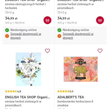
ENGLISH TEA SHOP
Organic
ENGLISH TEA SHOP
Organic
zestaw ekologicznych herbat i
zestaw herbat ziołowych w
Classic Tea Collection
Classic Tea Collection
herbatek
piramidkach
12x2 g
12x2 g
34
34
,
99 zł
,
99 zł
100 g = 145,79 zł
100 g = 145,79 zł
Niedostępny online
Niedostępny online
Sprawdź dostępność w
Sprawdź dostępność w
drogerii
drogerii
4,8
5,0
ENGLISH TEA SHOP
Organic
ADALBERT'S TEA
zestaw herbat ziołowych w
bombonierka herbaciana 6
Your Wellness Collection
piramidkach
smaków