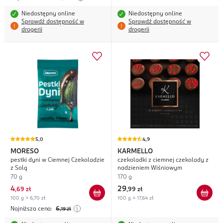
Niedostępny online
Niedostępny online
Sprawdź dostępność w
Sprawdź dostępność w
drogerii
drogerii
5,0
4,9
MORESO
KARMELLO
pestki dyni w Ciemnej Czekoladzie
czekoladki z ciemnej czekolady z
z Solą
nadzieniem Wiśniowym
70 g
170 g
4
29
,
69 zł
,
99 zł
100 g = 6,70 zł
100 g = 17,64 zł
Najniższa cena:
6
,19
zł