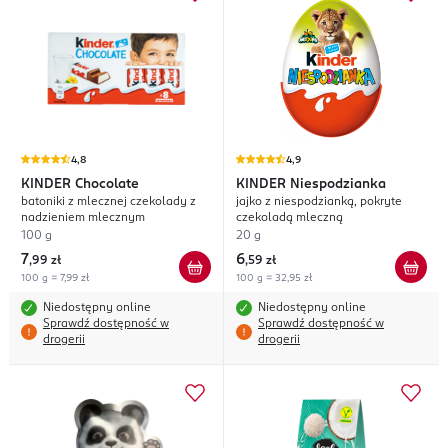
4,8
4,9
KINDER
Chocolate
KINDER
Niespodzianka
batoniki z mlecznej czekolady z
jajko z niespodzianką, pokryte
nadzieniem mlecznym
czekoladą mleczną
100 g
20 g
7
6
,
99 zł
,
59 zł
100 g = 7,99 zł
100 g = 32,95 zł
Niedostępny online
Niedostępny online
Sprawdź dostępność w
Sprawdź dostępność w
drogerii
drogerii