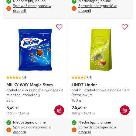
Niedostępny online
Niedostępny online
Sprawdź dostępność w
Sprawdź dostępność w
drogerii
drogerii
4,9
4,7
MILKY WAY
Magic Stars
LINDT
Lindor
czekoladki w kształcie gwiazdek z
praliny czekoladowe z nadzieniem
mlecznej czekolady
Pistacjowym
33 g
100 g
5
24
,
49 zł
,
49 zł
100 g = 16,64 zł
100 g = 24,49 zł
Niedostępny online
Niedostępny online
Sprawdź dostępność w
Sprawdź dostępność w
drogerii
drogerii