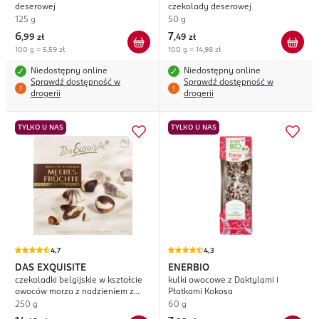
deserowej
czekolady deserowej
125 g
50 g
6
7
,
99 zł
,
49 zł
100 g = 5,59 zł
100 g = 14,98 zł
Niedostępny online
Niedostępny online
Sprawdź dostępność w
Sprawdź dostępność w
drogerii
drogerii
TYLKO U NAS
TYLKO U NAS
4,7
4,3
DAS EXQUISITE
ENERBIO
czekoladki belgijskie w kształcie
kulki owocowe z Daktylami i
owoców morza z nadzieniem z
Płatkami Kokosa
nadzieniem z Orzechów
250 g
60 g
Laskowych