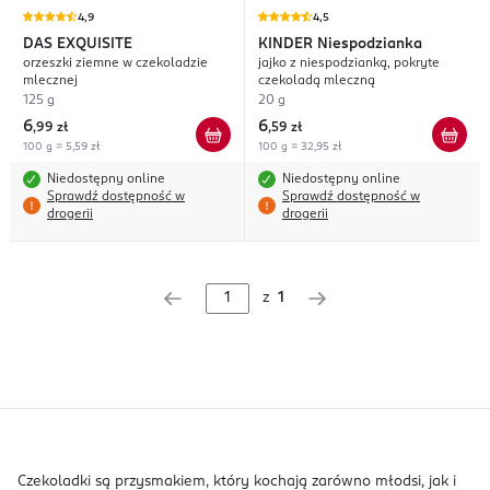
4,9
4,5
DAS EXQUISITE
KINDER
Niespodzianka
orzeszki ziemne w czekoladzie
jajko z niespodzianką, pokryte
mlecznej
czekoladą mleczną
125 g
20 g
6
6
,
99 zł
,
59 zł
100 g = 5,59 zł
100 g = 32,95 zł
Niedostępny online
Niedostępny online
Sprawdź dostępność w
Sprawdź dostępność w
drogerii
drogerii
z
1
Czekoladki są przysmakiem, który kochają zarówno młodsi, jak i