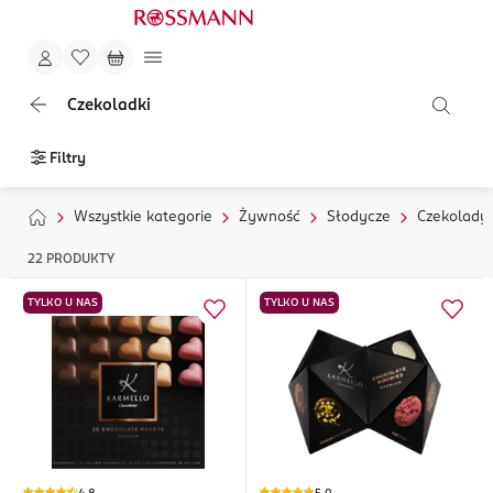
Czekoladki
Filtry
Wszystkie kategorie
Żywność
Słodycze
Czekolady 
22
PRODUKTY
TYLKO U NAS
TYLKO U NAS