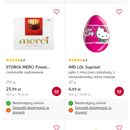
5,0
4,3
STORCK MERCI
Finest
IMD
LOL Suprise!
czekoladki nadziewane
jajko z mlecznej czekolady, z
Selection
niespodzianką, różne rodzaje
250 g
20 g
25
4
,
99 zł
,
99 zł
100 g = 10,40 zł
100 g = 24,95 zł
Niedostępny online
Niedostępny online
Sprawdź dostępność w
Sprawdź dostępność w
drogerii
drogerii