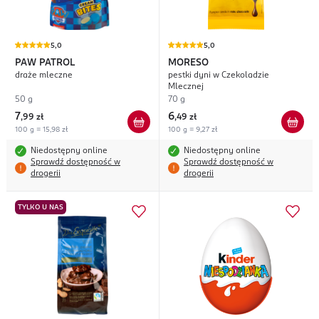
5,0
5,0
PAW PATROL
MORESO
draże mleczne
pestki dyni w Czekoladzie
Mlecznej
50 g
70 g
7
6
,
99 zł
,
49 zł
100 g = 15,98 zł
100 g = 9,27 zł
Niedostępny online
Niedostępny online
Sprawdź dostępność w
Sprawdź dostępność w
drogerii
drogerii
TYLKO U NAS