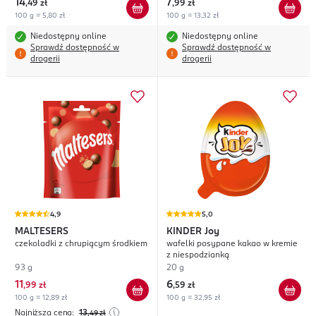
14
7
,
49 zł
,
99 zł
100 g = 5,80 zł
100 g = 13,32 zł
Niedostępny online
Niedostępny online
Sprawdź dostępność w
Sprawdź dostępność w
drogerii
drogerii
4,9
5,0
MALTESERS
KINDER
Joy
czekoladki z chrupiącym środkiem
wafelki posypane kakao w kremie
z niespodzianką
93 g
20 g
11
6
,
99 zł
,
59 zł
100 g = 12,89 zł
100 g = 32,95 zł
Najniższa cena:
13
,49
zł