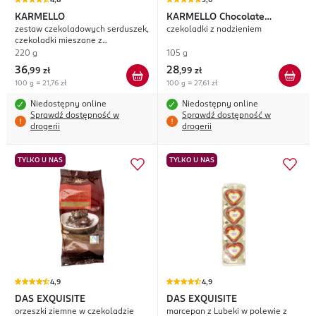
4,8
5,0
KARMELLO
KARMELLO
Chocolate
zestaw czekoladowych serduszek,
czekoladki z nadzieniem
Goodies
czekoladki mieszane z
nadzieniem
220 g
105 g
36
28
,
99 zł
,
99 zł
100 g = 21,76 zł
100 g = 27,61 zł
Niedostępny online
Niedostępny online
Sprawdź dostępność w
Sprawdź dostępność w
drogerii
drogerii
TYLKO U NAS
TYLKO U NAS
4,9
4,9
DAS EXQUISITE
DAS EXQUISITE
orzeszki ziemne w czekoladzie
marcepan z Lubeki w polewie z