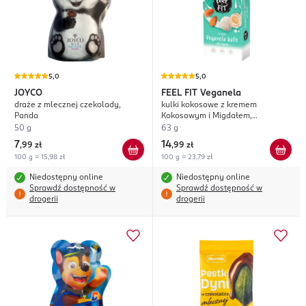
5,0
5,0
JOYCO
FEEL FIT
Veganela
draże z mlecznej czekolady,
kulki kokosowe z kremem
Panda
Kokosowym i Migdałem,
wegańskie
50 g
63 g
7
14
,
99 zł
,
99 zł
100 g = 15,98 zł
100 g = 23,79 zł
Niedostępny online
Niedostępny online
Sprawdź dostępność w
Sprawdź dostępność w
drogerii
drogerii