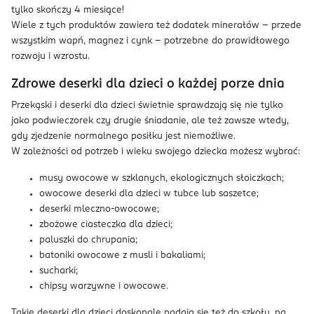
tylko skończy 4 miesiące!
Wiele z tych produktów zawiera też dodatek minerałów – przede
wszystkim wapń, magnez i cynk – potrzebne do prawidłowego
rozwoju i wzrostu.
Zdrowe deserki dla dzieci o każdej porze dnia
Przekąski i deserki dla dzieci świetnie sprawdzają się nie tylko
jako podwieczorek czy drugie śniadanie, ale też zawsze wtedy,
gdy zjedzenie normalnego posiłku jest niemożliwe.
W zależności od potrzeb i wieku swojego dziecka możesz wybrać:
musy owocowe w szklanych, ekologicznych słoiczkach;
owocowe deserki dla dzieci w tubce lub saszetce;
deserki mleczno-owocowe;
zbożowe ciasteczka dla dzieci;
paluszki do chrupania;
batoniki owocowe z musli i bakaliami;
sucharki;
chipsy warzywne i owocowe.
Takie deserki dla dzieci doskonale nadają się też do szkoły, na