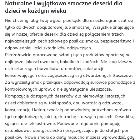
Naturalne i wyjątkowo smaczne deserki dla
dzieci w każdym wieku
Nie chcemy, aby Twój wybór przekąski dla dziecka ograniczał się
tylko do dwóch opcji: zdrowej lub smacznej. Wszystkie znajdujące
się w naszej ofercie deserki dla dzieci są połączeniem trzech
najważniejszych cech zdrowego posiłku: smaku, bezpieczeństwa i
odpowiedniej ilości składników odżywczych.
Pieczołowicie opracowane składy tych produktów oparte są na
najlepszej jakości owocach, bakaliach i zbożach. Nie znajdziesz w
nich sztucznych barwników, aromatów, substancji
konserwujących oraz zagęszczaczy czy utwardzanych tłuszczów.
Za wyrazisty smak przekąsek odpowiadają surowce pochodzące z
kontrolowanych upraw, a nie syntetyczne ulepszacze.
Kompozycje dostępnych deserków dla niemowląt i starszych
dzieci dobierane są w taki sposób, aby wartością odżywczą,
konsystencją i kalorycznością odpowiadały potrzebom zarówno
tych najmłodszych, jak i tych trochę starszych pociech. Deserki są
sycące, ale lekkostrawne. Podawane regularnie pomagają
ustabilizować apetyt dziecka i przyzwyczajać je do stałych pór
posiłków. Nowe smaki do diety malucha możesz wprowadzić, gdy