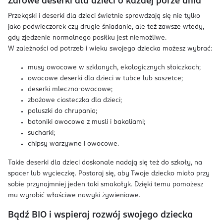
Zdrowe deserki dla dzieci o każdej porze dnia
Przekąski i deserki dla dzieci świetnie sprawdzają się nie tylko
jako podwieczorek czy drugie śniadanie, ale też zawsze wtedy,
gdy zjedzenie normalnego posiłku jest niemożliwe.
W zależności od potrzeb i wieku swojego dziecka możesz wybrać:
musy owocowe w szklanych, ekologicznych słoiczkach;
owocowe deserki dla dzieci w tubce lub saszetce;
deserki mleczno-owocowe;
zbożowe ciasteczka dla dzieci;
paluszki do chrupania;
batoniki owocowe z musli i bakaliami;
sucharki;
chipsy warzywne i owocowe.
Takie deserki dla dzieci doskonale nadają się też do szkoły, na
spacer lub wycieczkę. Postaraj się, aby Twoje dziecko miało przy
sobie przynajmniej jeden taki smakołyk. Dzięki temu pomożesz
mu wyrobić właściwe nawyki żywieniowe.
Bądź BIO i wspieraj rozwój swojego dziecka