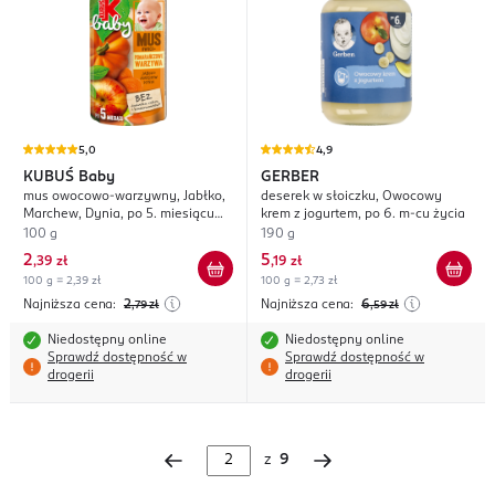
5,0
4,9
KUBUŚ
Baby
GERBER
mus owocowo-warzywny, Jabłko,
deserek w słoiczku, Owocowy
Marchew, Dynia, po 5. miesiącu
krem z jogurtem, po 6. m-cu życia
życia
100 g
190 g
2
5
,
39 zł
,
19 zł
100 g = 2,39 zł
100 g = 2,73 zł
Najniższa cena:
2
Najniższa cena:
6
,79
zł
,59
zł
Niedostępny online
Niedostępny online
Sprawdź dostępność w
Sprawdź dostępność w
drogerii
drogerii
z
9