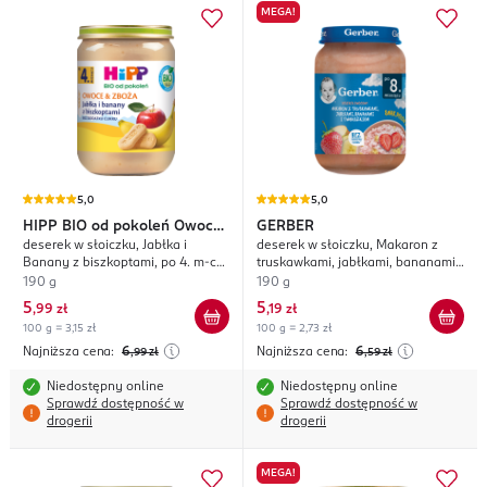
MEGA!
5,0
5,0
HIPP
BIO od pokoleń Owoce
GERBER
deserek w słoiczku, Jabłka i
deserek w słoiczku, Makaron z
& Zboża
Banany z biszkoptami, po 4. m-cu
truskawkami, jabłkami, bananami i
życia
twarożkiem, po 8. m-cu życia
190 g
190 g
5
5
,
99 zł
,
19 zł
100 g = 3,15 zł
100 g = 2,73 zł
Najniższa cena:
6
Najniższa cena:
6
,99
zł
,59
zł
Niedostępny online
Niedostępny online
Sprawdź dostępność w
Sprawdź dostępność w
drogerii
drogerii
MEGA!