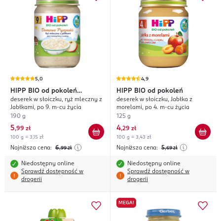
5,0
4,9
HIPP
BIO od pokoleń
HIPP
BIO od pokoleń
deserek w słoiczku, ryż mleczny z
deserek w słoiczku, Jabłka z
Domowe Pyszności
Jabłkami, po 9. m-cu życia
morelami, po 4. m-cu życia
190 g
125 g
5
4
,
99 zł
,
29 zł
100 g = 3,15 zł
100 g = 3,43 zł
Najniższa cena:
6
Najniższa cena:
5
,99
zł
,69
zł
Niedostępny online
Niedostępny online
Sprawdź dostępność w
Sprawdź dostępność w
drogerii
drogerii
MEGA!