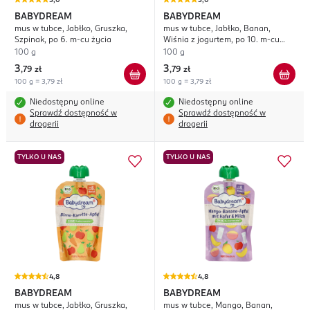
5,0
5,0
BABYDREAM
BABYDREAM
mus w tubce, Jabłko, Gruszka,
mus w tubce, Jabłko, Banan,
Szpinak, po 6. m-cu życia
Wiśnia z jogurtem, po 10. m-cu
życia
100 g
100 g
3
3
,
79 zł
,
79 zł
100 g = 3,79 zł
100 g = 3,79 zł
Niedostępny online
Niedostępny online
Sprawdź dostępność w
Sprawdź dostępność w
drogerii
drogerii
TYLKO U NAS
TYLKO U NAS
4,8
4,8
BABYDREAM
BABYDREAM
mus w tubce, Jabłko, Gruszka,
mus w tubce, Mango, Banan,