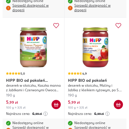
Niedostępny online
Niedostępny online
Sprawdź dostępność w
Sprawdź dostępność w
drogerii
drogerii
5,0
4,9
HIPP
BIO od pokoleń
HIPP
BIO od pokoleń
deserek w słoiczku, Kaszka manna
deserek w słoiczku, Maliny i
Domowe Pyszności
z Jabłkami i Czerwonymi Owocami,
Jabłka z kleikiem ryżowym, po 5.
po 9. m-cu życia
m-cu życia
190 g
190 g
5
5
,
99 zł
,
99 zł
100 g = 3,15 zł
100 g = 3,15 zł
Najniższa cena:
6
Najniższa cena:
6
,99
zł
,99
zł
Niedostępny online
Niedostępny online
Sprawdź dostępność w
Sprawdź dostępność w