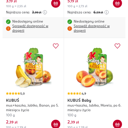
3
5
,
19 zł
,
19 zł
100 g = 2,55 zł
100 g = 2,73 zł
Najniższa cena:
3
Najniższa cena:
6
,99
zł
,59
zł
Niedostępny online
Niedostępny online
Sprawdź dostępność w
Sprawdź dostępność w
drogerii
drogerii
5,0
4,9
KUBUŚ
KUBUŚ
Baby
mus+kaszka, Jabłko, Banan, po 5.
mus+kaszka, Jabłko, Morela, po 6.
miesiącu życia
miesiącu życia
100 g
100 g
2
2
,
39 zł
,
39 zł
100 g = 2,39 zł
100 g = 2,39 zł