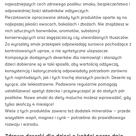
najważniejszych cech zdrowego posiłku: smaku, bezpieczeństwa i
odpowiedniej ilości składników odżywczych.
Pieczołowicie opracowane składy tych produktów oparte są na
najlepszej jakości owocach, bakaliach i zbożach. Nie znajdziesz w
nich sztucznych barwników, aromatów, substancji
konserwujących oraz zagęszczaczy czy utwardzanych tłuszczów.
Za wyrazisty smak przekąsek odpowiadają surowce pochodzące z
kontrolowanych upraw, a nie syntetyczne ulepszacze.
Kompozycje dostępnych deserków dla niemowląt i starszych
dzieci dobierane są w taki sposób, aby wartością odżywczą,
konsystencją i kalorycznością odpowiadały potrzebom zarówno
tych najmłodszych, jak i tych trochę starszych pociech. Deserki są
sycące, ale lekkostrawne. Podawane regularnie pomagają
ustabilizować apetyt dziecka i przyzwyczajać je do stałych pór
posiłków. Nowe smaki do diety malucha możesz wprowadzić, gdy
tylko skończy 4 miesiące!
Wiele z tych produktów zawiera też dodatek minerałów – przede
wszystkim wapń, magnez i cynk – potrzebne do prawidłowego
rozwoju i wzrostu.