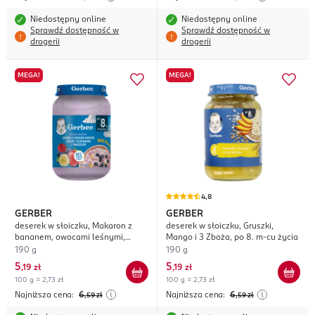
Niedostępny online
Niedostępny online
Sprawdź dostępność w
Sprawdź dostępność w
drogerii
drogerii
MEGA!
MEGA!
4,8
GERBER
GERBER
deserek w słoiczku, Makaron z
deserek w słoiczku, Gruszki,
bananem, owocami leśnymi,
Mango i 3 Zboża, po 8. m-cu życia
truskawkami i twarożkiem, po 8.
190 g
190 g
m-cu życia
5
5
,
19 zł
,
19 zł
100 g = 2,73 zł
100 g = 2,73 zł
Najniższa cena:
6
Najniższa cena:
6
,59
zł
,59
zł