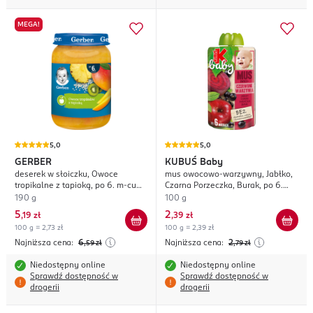
MEGA!
5,0
5,0
GERBER
KUBUŚ
Baby
deserek w słoiczku, Owoce
mus owocowo-warzywny, Jabłko,
tropikalne z tapioką, po 6. m-cu
Czarna Porzeczka, Burak, po 6.
życia
miesiącu życia
190 g
100 g
5
2
,
19 zł
,
39 zł
100 g = 2,73 zł
100 g = 2,39 zł
Najniższa cena:
6
Najniższa cena:
2
,59
zł
,79
zł
Niedostępny online
Niedostępny online
Sprawdź dostępność w
Sprawdź dostępność w
drogerii
drogerii