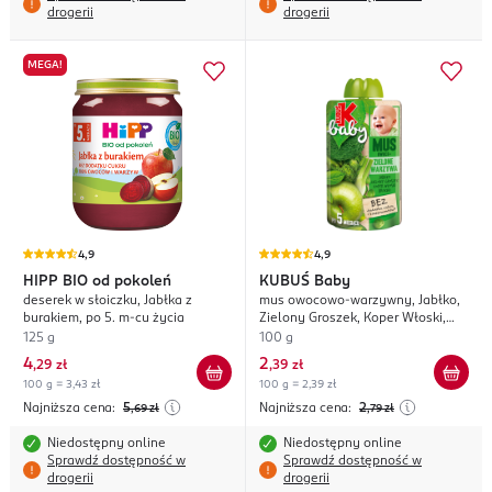
drogerii
drogerii
MEGA!
4,9
4,9
HIPP
BIO od pokoleń
KUBUŚ
Baby
deserek w słoiczku, Jabłka z
mus owocowo-warzywny, Jabłko,
burakiem, po 5. m-cu życia
Zielony Groszek, Koper Włoski,
Brokuł, po 5. miesiącu życia
125 g
100 g
4
2
,
29 zł
,
39 zł
100 g = 3,43 zł
100 g = 2,39 zł
Najniższa cena:
5
Najniższa cena:
2
,69
zł
,79
zł
Niedostępny online
Niedostępny online
Sprawdź dostępność w
Sprawdź dostępność w
drogerii
drogerii