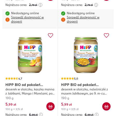
Najniższa cena:
2
Najniższa cena:
2
,79
zł
,79
zł
Niedostępny online
Niedostępny online
Sprawdź dostępność w
Sprawdź dostępność w
drogerii
drogerii
4,7
5,0
HIPP
BIO od pokoleń
HIPP
BIO od pokoleń
deserek w słoiczku, kaszka manna
deserek w słoiczku, naleśniczki z
Domowe Pyszności
Domowe Pyszności
z Jabłkami, Mango i Morelami, po
musem Jabłkowym, po 9. m-cu
9. m-cu życia
życia
190 g
190 g
5
5
,
99 zł
,
99 zł
100 g = 3,15 zł
100 g = 3,15 zł
Najniższa cena:
6
Najniższa cena:
6
,99
zł
,99
zł