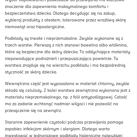
Wybór odpowiednich podkładów do przewijania ma kluczowe
znaczenie dla zapewnienia maksymalnego komfortu i
bezpieczeństwa dziecka. Dlatego decydując się na zakup,
wybieraj produkty z atestem, tolerowane przez wrażliwą skórę
niemowląt oraz hipoalergiczne.
Podkłady są trwałe i nieprzemakalne. Zwykle wykonane są z
trzech warstw. Pierwszą z nich stanowi bawełna albo włóknina,
które są bezpieczne dla skóry dziecka. To oddychające materiały
niepowodujące podrażnień i przepuszczająca powietrze. Ta
warstwa znajduje się na wierzchu podkładu i ma bezpośrednią
styczność ze skórą dziecka.
Wewnętrzna część jest wyposażona w materiał chłonny, zwykle
składa się celulozy. Z kolei warstwa zewnętrzna wykonana jest z
materiału nieprzemakalnego, np. z folii antypoślizgowej. Całość
ma za zadanie wchłonąć nadmiar wilgoci i nie pozwolić na
przesączenie się na zewnątrz.
Staranne zapewnienie czystości podczas przewijania pomaga
zapobiec infekcjom skórnym i alergiom. Dlatego warto
inwestować w jednorazowe podkłady higieniczne najwyższej