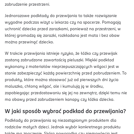
zabrudzenie przestrzeni.
Jednorazowe podkłady do przewijania to także rozwiązanie
wygodne podczas wizyt u lekarza czy na spacerze. Pomagają
uchronić dziecko przed zarazkami, ponieważ na przestrzeni, w
której gromadzą się zarazki, rozkładana jest mata i bez obaw
można przewinąć dziecko.
W trakcie przewijania istnieje ryzyko, że łóżko czy przewijak
zostaną zabrudzone zawartością pieluszki. Miękki podkład
wykonany z materiałów nieprzepuszczających wilgoci jest w
stanie zabezpieczyć każdą powierzchnię przed pobrudzeniem. To
produkty, które można stosować już od pierwszych dni życia
maluszka, chłoną wilgoć, ale i kumulują ją w środku,
zapobiegając przedostawaniu się jej na zewnątrz, dzięki temu nie
ma obawy przed zabrudzeniem kanapy czy łóżka dziecka.
W jaki sposób wybrać podkład do przewijania?
Podkłady do przewijania są niezastąpionym produktem dla
rodziców małych dzieci. Jednak wybór konkretnego produktu
także ma znaczenie. Skóra noworodka czy niemowlęcia jest