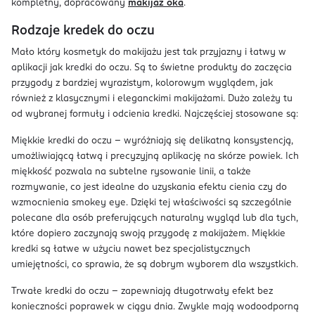
kompletny, dopracowany
makijaż oka
.
Rodzaje kredek do oczu
Mało który kosmetyk do makijażu jest tak przyjazny i łatwy w
aplikacji jak kredki do oczu. Są to świetne produkty do zaczęcia
przygody z bardziej wyrazistym, kolorowym wyglądem, jak
również z klasycznymi i eleganckimi makijażami. Dużo zależy tu
od wybranej formuły i odcienia kredki. Najczęściej stosowane są:
Miękkie kredki do oczu – wyróżniają się delikatną konsystencją,
umożliwiającą łatwą i precyzyjną aplikację na skórze powiek. Ich
miękkość pozwala na subtelne rysowanie linii, a także
rozmywanie, co jest idealne do uzyskania efektu cienia czy do
wzmocnienia smokey eye. Dzięki tej właściwości są szczególnie
polecane dla osób preferujących naturalny wygląd lub dla tych,
które dopiero zaczynają swoją przygodę z makijażem. Miękkie
kredki są łatwe w użyciu nawet bez specjalistycznych
umiejętności, co sprawia, że są dobrym wyborem dla wszystkich.
Trwałe kredki do oczu – zapewniają długotrwały efekt bez
konieczności poprawek w ciągu dnia. Zwykle mają wodoodporną