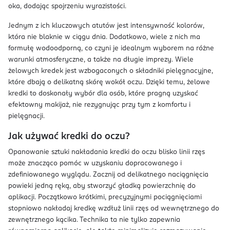
oka, dodając spojrzeniu wyrazistości.
Jednym z ich kluczowych atutów jest intensywność kolorów,
która nie blaknie w ciągu dnia. Dodatkowo, wiele z nich ma
formułę wodoodporną, co czyni je idealnym wyborem na różne
warunki atmosferyczne, a także na długie imprezy. Wiele
żelowych kredek jest wzbogaconych o składniki pielęgnacyjne,
które dbają o delikatną skórę wokół oczu. Dzięki temu, żelowe
kredki to doskonały wybór dla osób, które pragną uzyskać
efektowny makijaż, nie rezygnując przy tym z komfortu i
pielęgnacji.
Jak używać kredki do oczu?
Opanowanie sztuki nakładania kredki do oczu blisko linii rzęs
może znacząco pomóc w uzyskaniu dopracowanego i
zdefiniowanego wyglądu. Zacznij od delikatnego naciągnięcia
powieki jedną ręką, aby stworzyć gładką powierzchnię do
aplikacji. Początkowo krótkimi, precyzyjnymi pociągnięciami
stopniowo nakładaj kredkę wzdłuż linii rzęs od wewnętrznego do
zewnętrznego kącika. Technika ta nie tylko zapewnia