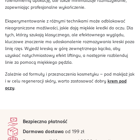
równomierną aplikację, ale także minimalizuje rozmazywanie,
zapewniając profesjonalne wykończenie.
Eksperymentowanie z różnymi technikami może odblokować
nieograniczone możliwości, jakie dają miękkie kredki do oczu. Dla
tych, którzy szukają klasycznego, ale efektownego wyglądu,
kluczowe znaczenie ma udoskonalenie rozmazywania kreski poza
linię rzęs. Wyjedź kreską w górę zewnętrznego kącika, aby
uzyskać natychmiastowy efekt liftingu, a następnie rozblenduj
linie za pomocą miękkiego pędzla.
Zależnie od formuły i przeznaczenia kosmetyku – pod makijaż jak
i w celu regeneracji skóry, warto zastosować dobry
krem pod
oczy
.
stopka
Bezpieczna płatność
Darmowa dostawa
od 199 zł