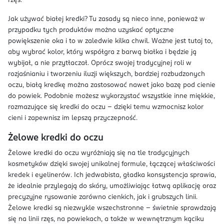
rzęs.
Jak używać białej kredki? Tu zasady są nieco inne, ponieważ w
przypadku tych produktów można uzyskać optyczne
powiększenie oka i to w zaledwie kilka chwil. Ważne jest tutaj to,
aby wybrać kolor, który współgra z barwą białka i będzie ją
wybijał, a nie przytłaczał. Oprócz swojej tradycyjnej roli w
rozjaśnianiu i tworzeniu iluzji większych, bardziej rozbudzonych
oczu, białą kredkę można zastosować nawet jako bazę pod cienie
do powiek. Podobnie możesz wykorzystać wszystkie inne miękkie,
rozmazujące się kredki do oczu – dzięki temu wzmocnisz kolor
cieni i zapewnisz im lepszą przyczepność.
Żelowe kredki do oczu
Żelowe kredki do oczu wyróżniają się na tle tradycyjnych
kosmetyków dzięki swojej unikalnej formule, łączącej właściwości
kredek i eyelinerów. Ich jedwabista, gładka konsystencja sprawia,
że idealnie przylegają do skóry, umożliwiając łatwą aplikację oraz
precyzyjne rysowanie zarówno cienkich, jak i grubszych linii.
Żelowe kredki są niezwykle wszechstronne – świetnie sprawdzają
się na linii rzęs, na powiekach, a także w wewnętrznym kąciku