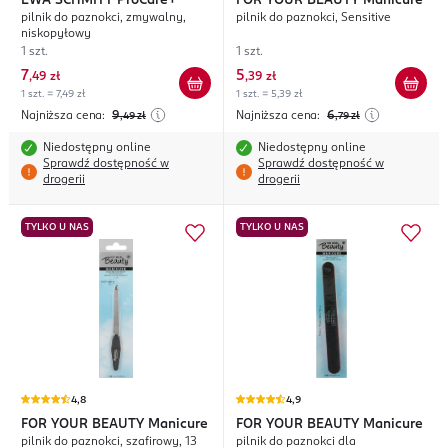
EWA SCHMITT
ProCare+
FOR YOUR BEAUTY
Manicure
pilnik do paznokci, zmywalny,
pilnik do paznokci, Sensitive
niskopyłowy
1 szt.
1 szt.
7
5
,
49 zł
,
39 zł
1 szt. = 7,49 zł
1 szt. = 5,39 zł
Najniższa cena:
9
Najniższa cena:
6
,49
zł
,79
zł
Niedostępny online
Niedostępny online
Sprawdź dostępność w
Sprawdź dostępność w
drogerii
drogerii
TYLKO U NAS
TYLKO U NAS
4,8
4,9
FOR YOUR BEAUTY
Manicure
FOR YOUR BEAUTY
Manicure
pilnik do paznokci, szafirowy, 13
pilnik do paznokci dla