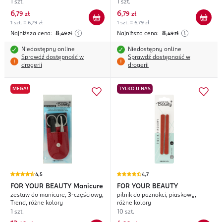
1 szt.
1 szt.
6
6
,
79 zł
,
79 zł
1 szt. = 6,79 zł
1 szt. = 6,79 zł
Najniższa cena:
8
Najniższa cena:
8
,49
zł
,49
zł
Niedostępny online
Niedostępny online
Sprawdź dostępność w
Sprawdź dostępność w
drogerii
drogerii
MEGA!
TYLKO U NAS
4,5
4,7
FOR YOUR BEAUTY
Manicure
FOR YOUR BEAUTY
zestaw do manicure, 3-częściowy,
pilnik do paznokci, piaskowy,
Trend, różne kolory
różne kolory
1 szt.
10 szt.