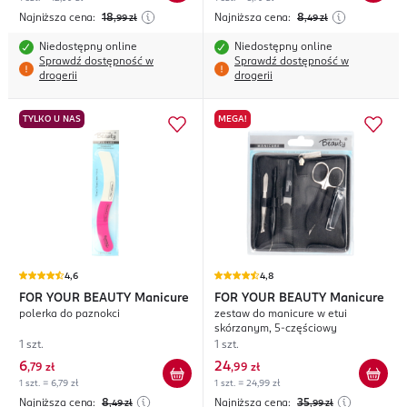
Najniższa cena:
18
Najniższa cena:
8
,99
zł
,49
zł
Niedostępny online
Niedostępny online
Sprawdź dostępność w
Sprawdź dostępność w
drogerii
drogerii
TYLKO U NAS
MEGA!
4,6
4,8
FOR YOUR BEAUTY
Manicure
FOR YOUR BEAUTY
Manicure
polerka do paznokci
zestaw do manicure w etui
skórzanym, 5-częściowy
1 szt.
1 szt.
6
24
,
79 zł
,
99 zł
1 szt. = 6,79 zł
1 szt. = 24,99 zł
Najniższa cena:
8
Najniższa cena:
35
,49
zł
,99
zł