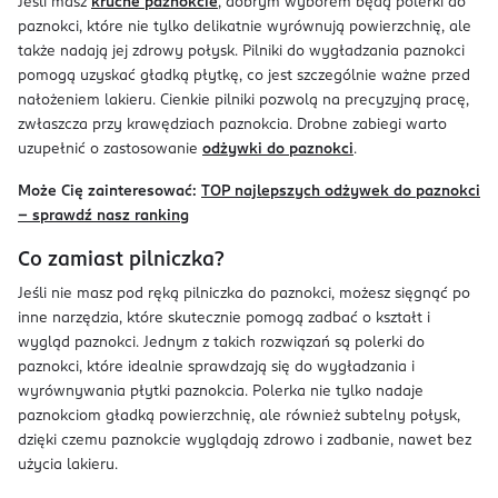
Jeśli masz
kruche paznokcie
, dobrym wyborem będą polerki do
paznokci, które nie tylko delikatnie wyrównują powierzchnię, ale
także nadają jej zdrowy połysk. Pilniki do wygładzania paznokci
pomogą uzyskać gładką płytkę, co jest szczególnie ważne przed
nałożeniem lakieru. Cienkie pilniki pozwolą na precyzyjną pracę,
zwłaszcza przy krawędziach paznokcia. Drobne zabiegi warto
uzupełnić o zastosowanie
odżywki do paznokci
.
Może Cię zainteresować:
TOP najlepszych odżywek do paznokci
– sprawdź nasz ranking
Co zamiast pilniczka?
Jeśli nie masz pod ręką pilniczka do paznokci, możesz sięgnąć po
inne narzędzia, które skutecznie pomogą zadbać o kształt i
wygląd paznokci. Jednym z takich rozwiązań są polerki do
paznokci, które idealnie sprawdzają się do wygładzania i
wyrównywania płytki paznokcia. Polerka nie tylko nadaje
paznokciom gładką powierzchnię, ale również subtelny połysk,
dzięki czemu paznokcie wyglądają zdrowo i zadbanie, nawet bez
użycia lakieru.