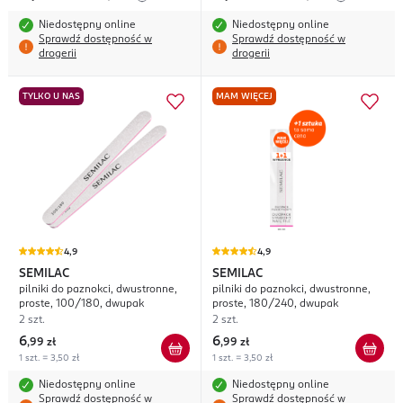
Niedostępny online
Niedostępny online
Sprawdź dostępność w
Sprawdź dostępność w
drogerii
drogerii
TYLKO U NAS
MAM WIĘCEJ
4,9
4,9
SEMILAC
SEMILAC
pilniki do paznokci, dwustronne,
pilniki do paznokci, dwustronne,
proste, 100/180, dwupak
proste, 180/240, dwupak
2 szt.
2 szt.
6
6
,
99 zł
,
99 zł
1 szt. = 3,50 zł
1 szt. = 3,50 zł
Niedostępny online
Niedostępny online
Sprawdź dostępność w
Sprawdź dostępność w