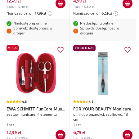
12
4
,
49 zł
,
99 zł
1 szt. = 12,49 zł
1 szt. = 0,50 zł
Najniższa cena:
17
Najniższa cena:
6
,99
zł
,29
zł
Niedostępny online
Niedostępny online
Sprawdź dostępność w
Sprawdź dostępność w
drogerii
drogerii
MEGA!
TYLKO U NAS
4,8
4,8
EWA SCHMITT
FunCare Must
FOR YOUR BEAUTY
Manicure
zestaw manicure, 4 elementy
pilnik do paznokci, szafirowy, 18
Have
cm
1 szt.
1 szt.
12
6
,
99 zł
,
79 zł
1 szt. = 12,99 zł
1 szt. = 6,79 zł