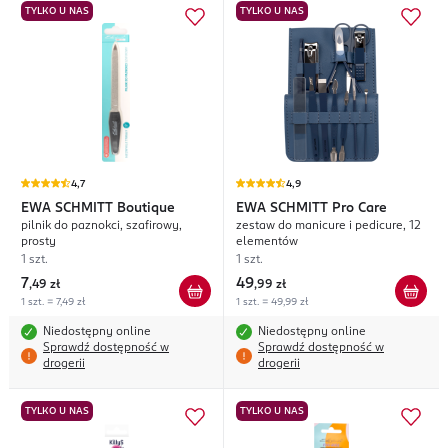
TYLKO U NAS
TYLKO U NAS
4,7
4,9
EWA SCHMITT
Boutique
EWA SCHMITT
Pro Care
pilnik do paznokci, szafirowy,
zestaw do manicure i pedicure, 12
prosty
elementów
1 szt.
1 szt.
7
49
,
49 zł
,
99 zł
1 szt. = 7,49 zł
1 szt. = 49,99 zł
Niedostępny online
Niedostępny online
Sprawdź dostępność w
Sprawdź dostępność w
drogerii
drogerii
TYLKO U NAS
TYLKO U NAS