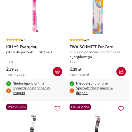
4,6
4,9
KILLYS
Everyday
EWA SCHMITT
FunCare
pilnik do paznokci, 180/240
pilnik do paznokci, do manicure
hybrydowego
1 szt.
1 szt.
2
6
,
79 zł
,
29 zł
1 szt. = 2,79 zł
1 szt. = 6,29 zł
Niedostępny online
Niedostępny online
Sprawdź dostępność w
Sprawdź dostępność w
drogerii
drogerii
TYLKO U NAS
TYLKO U NAS