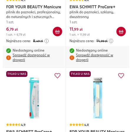
4,9
4,8
FOR YOUR BEAUTY
Manicure
EWA SCHMITT
ProCare+
pilnik do paznokci, profesjonalny,
pilnik do paznokci, szklany,
do naturalnych i sztucznych
dwustronny
paznokci
1 szt.
1 szt.
6
11
,
79 zł
,
99 zł
1 szt. = 6,79 zł
1 szt. = 11,99 zł
Najniższa cena:
8
Najniższa cena:
14
,49
zł
,99
zł
Niedostępny online
Niedostępny online
Sprawdź dostępność w
Sprawdź dostępność w
drogerii
drogerii
TYLKO U NAS
TYLKO U NAS
4,9
4,8