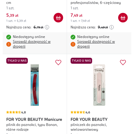
cm
profesjonalistów, 6-częściowy
1 szt.
1 szt.
5
7
,
39 zł
,
49 zł
1 szt. = 5,39 zł
1 szt. = 7,49 zł
Najniższa cena:
6
Najniższa cena:
9
,79
zł
,49
zł
Niedostępny online
Niedostępny online
Sprawdź dostępność w
Sprawdź dostępność w
drogerii
drogerii
TYLKO U NAS
TYLKO U NAS
4,8
4,6
FOR YOUR BEAUTY
Manicure
FOR YOUR BEAUTY
pilnik do paznokci, typu Banan,
pilniczek do paznokci,
różne rodzaje
wielowarstwowy