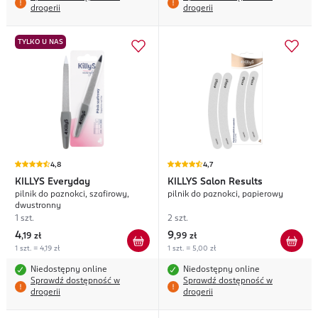
drogerii
drogerii
TYLKO U NAS
4,8
4,7
KILLYS
Everyday
KILLYS
Salon Results
pilnik do paznokci, szafirowy,
pilnik do paznokci, papierowy
dwustronny
1 szt.
2 szt.
4
9
,
19 zł
,
99 zł
1 szt. = 4,19 zł
1 szt. = 5,00 zł
Niedostępny online
Niedostępny online
Sprawdź dostępność w
Sprawdź dostępność w
drogerii
drogerii