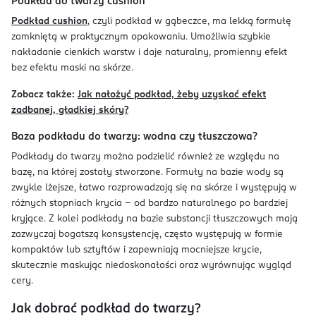
Podkład do twarzy cushion
Podkład cushion
, czyli podkład w gąbeczce, ma lekką formułę
zamkniętą w praktycznym opakowaniu. Umożliwia szybkie
nakładanie cienkich warstw i daje naturalny, promienny efekt
bez efektu maski na skórze.
Zobacz także:
Jak nałożyć podkład, żeby uzyskać efekt
zadbanej, gładkiej skóry?
Baza podkładu do twarzy: wodna czy tłuszczowa?
Podkłady do twarzy można podzielić również ze względu na
bazę, na której zostały stworzone. Formuły na bazie wody są
zwykle lżejsze, łatwo rozprowadzają się na skórze i występują w
różnych stopniach krycia – od bardzo naturalnego po bardziej
kryjące. Z kolei podkłady na bazie substancji tłuszczowych mają
zazwyczaj bogatszą konsystencję, często występują w formie
kompaktów lub sztyftów i zapewniają mocniejsze krycie,
skutecznie maskując niedoskonałości oraz wyrównując wygląd
cery.
Jak dobrać podkład do twarzy?