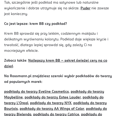
Tak, szczególnie jeśli podkład ma satynowe lub naturalne
wykończenie i dobrze utrzymuje się na skórze.
Puder
nie zawsze
jest konieczny.
Co jest lepsze: krem BB czy podkład?
Krem BB sprawdzi się przy lekkim, codziennym makijażu i
delikatnym wyrównaniu kolorytu. Podkład daje większe krycie i
trwałość, dlatego lepiej sprawdzi się, gdy zależy Ci na
mocniejszym efekcie.
Zobacz także
:
Najlepszy krem BB - sekret świeżej cery na co
dzień
Na Rossmann.pl znajdziesz szeroki wybór podkładów do twarzy
od popularnych marek
:
podkłady do twarzy Eveline Cosmetics
,
podkłady do twarzy
Maybelline
,
podkłady do twarzy Estee Lauder
,
podkłady do
twarzy L’Oreal
,
podkłady do twarzy NYX
,
podkłady do twarzy
Bourjois
,
podkłady do twarzy AA Wings of Color
,
podkłady do
twarzy Bielenda
,
podkłady do twarzy Catrice
,
podkłady do