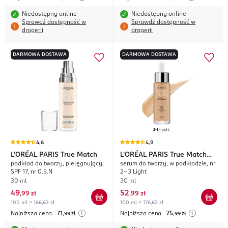
Niedostępny online
Niedostępny online
Sprawdź dostępność w
Sprawdź dostępność w
drogerii
drogerii
DARMOWA DOSTAWA
DARMOWA DOSTAWA
4,6
4,9
L'ORÉAL PARIS
True Match
L'ORÉAL PARIS
True Match
podkład do twarzy, pielęgnujący,
serum do twarzy, w podkładzie, nr
Nude
SPF 17, nr 0.5.N
2-3 Light
30 ml
30 ml
49
52
,
99 zł
,
99 zł
100 ml = 166,63 zł
100 ml = 176,63 zł
Najniższa cena:
71
Najniższa cena:
75
,99
zł
,99
zł