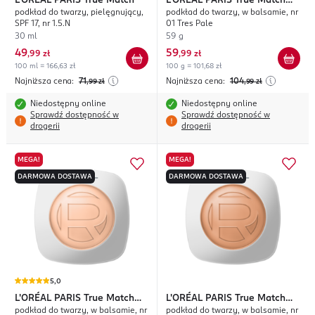
L'ORÉAL PARIS
True Match
L'ORÉAL PARIS
True Match
podkład do twarzy, pielęgnujący,
podkład do twarzy, w balsamie, nr
Hyaluron Tinted Balm
SPF 17, nr 1.5.N
01 Tres Pale
30 ml
59 g
49
59
,
99 zł
,
99 zł
100 ml = 166,63 zł
100 g = 101,68 zł
Najniższa cena:
71
Najniższa cena:
104
,99
zł
,99
zł
Niedostępny online
Niedostępny online
Sprawdź dostępność w
Sprawdź dostępność w
drogerii
drogerii
MEGA!
MEGA!
DARMOWA DOSTAWA
DARMOWA DOSTAWA
5,0
L'ORÉAL PARIS
True Match
L'ORÉAL PARIS
True Match
podkład do twarzy, w balsamie, nr
podkład do twarzy, w balsamie, nr
Hyaluron Tinted Balm
Hyaluron Tinted Balm