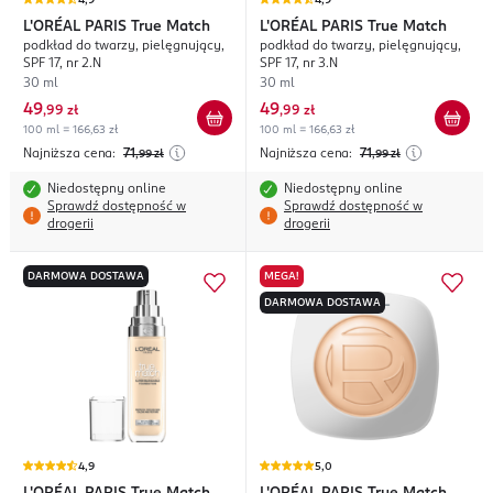
4,9
4,9
L'ORÉAL PARIS
True Match
L'ORÉAL PARIS
True Match
podkład do twarzy, pielęgnujący,
podkład do twarzy, pielęgnujący,
SPF 17, nr 2.N
SPF 17, nr 3.N
30 ml
30 ml
49
49
,
99 zł
,
99 zł
100 ml = 166,63 zł
100 ml = 166,63 zł
Najniższa cena:
71
Najniższa cena:
71
,99
zł
,99
zł
Niedostępny online
Niedostępny online
Sprawdź dostępność w
Sprawdź dostępność w
drogerii
drogerii
DARMOWA DOSTAWA
MEGA!
DARMOWA DOSTAWA
4,9
5,0