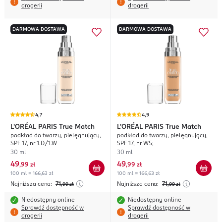
drogerii
drogerii
DARMOWA DOSTAWA
DARMOWA DOSTAWA
4,7
4,9
L'ORÉAL PARIS
True Match
L'ORÉAL PARIS
True Match
podkład do twarzy, pielęgnujący,
podkład do twarzy, pielęgnujący,
SPF 17, nr 1.D/1.W
SPF 17, nr W5;
30 ml
30 ml
49
49
,
99 zł
,
99 zł
100 ml = 166,63 zł
100 ml = 166,63 zł
Najniższa cena:
71
Najniższa cena:
71
,99
zł
,99
zł
Niedostępny online
Niedostępny online
Sprawdź dostępność w
Sprawdź dostępność w
drogerii
drogerii