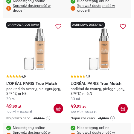
Niedostępny online
Niedostępny online
Sprawdź dostępność w
Sprawdź dostępność w
drogerii
drogerii
DARMOWA DOSTAWA
DARMOWA DOSTAWA
4,9
4,9
L'ORÉAL PARIS
True Match
L'ORÉAL PARIS
True Match
podkład do twarzy, pielęgnujący,
podkład do twarzy, pielęgnujący,
SPF 17, nr N5;
SPF 17, nr 6.N
30 ml
30 ml
49
49
,
99 zł
,
99 zł
100 ml = 166,63 zł
100 ml = 166,63 zł
Najniższa cena:
71
Najniższa cena:
71
,99
zł
,99
zł
Niedostępny online
Niedostępny online
Sprawdź dostępność w
Sprawdź dostępność w