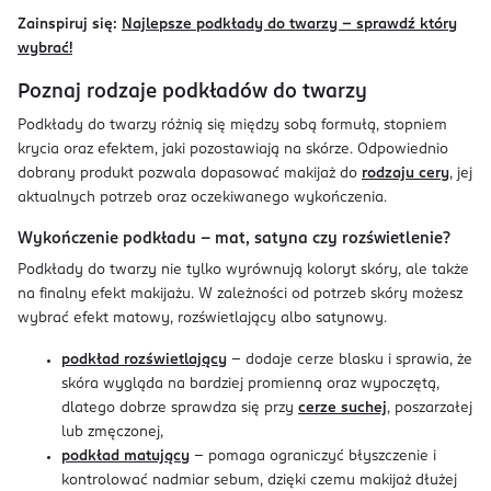
Zainspiruj się:
Najlepsze podkłady do twarzy – sprawdź który
wybrać!
Poznaj rodzaje podkładów do twarzy
Podkłady do twarzy różnią się między sobą formułą, stopniem
krycia oraz efektem, jaki pozostawiają na skórze. Odpowiednio
dobrany produkt pozwala dopasować makijaż do
rodzaju cery
, jej
aktualnych potrzeb oraz oczekiwanego wykończenia.
Wykończenie podkładu – mat, satyna czy rozświetlenie?
Podkłady do twarzy nie tylko wyrównują koloryt skóry, ale także
na finalny efekt makijażu. W zależności od potrzeb skóry możesz
wybrać efekt matowy, rozświetlający albo satynowy.
podkład rozświetlający
– dodaje cerze blasku i sprawia, że
skóra wygląda na bardziej promienną oraz wypoczętą,
dlatego dobrze sprawdza się przy
cerze suchej
, poszarzałej
lub zmęczonej,
podkład matujący
– pomaga ograniczyć błyszczenie i
kontrolować nadmiar sebum, dzięki czemu makijaż dłużej