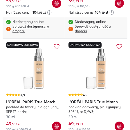
59
59
,
99 zł
,
99 zł
100 g = 101,68 zł
100 g = 101,68 zł
Najniższa cena:
104
Najniższa cena:
104
,99
zł
,99
zł
Niedostępny online
Niedostępny online
Sprawdź dostępność w
Sprawdź dostępność w
drogerii
drogerii
DARMOWA DOSTAWA
DARMOWA DOSTAWA
4,9
4,9
L'ORÉAL PARIS
True Match
L'ORÉAL PARIS
True Match
podkład do twarzy, pielęgnujący,
podkład do twarzy, pielęgnujący,
SPF 17, nr N4;
SPF 17, nr D/W3;
30 ml
30 ml
49
49
,
99 zł
,
99 zł
100 ml = 166,63 zł
100 ml = 166,63 zł