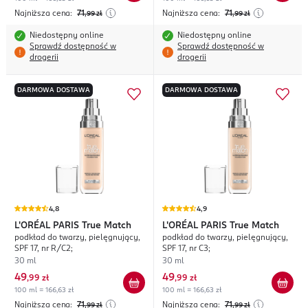
Najniższa cena:
71
Najniższa cena:
71
,99
zł
,99
zł
Niedostępny online
Niedostępny online
Sprawdź dostępność w
Sprawdź dostępność w
drogerii
drogerii
DARMOWA DOSTAWA
DARMOWA DOSTAWA
4,8
4,9
L'ORÉAL PARIS
True Match
L'ORÉAL PARIS
True Match
podkład do twarzy, pielęgnujący,
podkład do twarzy, pielęgnujący,
SPF 17, nr R/C2;
SPF 17, nr C3;
30 ml
30 ml
49
49
,
99 zł
,
99 zł
100 ml = 166,63 zł
100 ml = 166,63 zł
Najniższa cena:
71
Najniższa cena:
71
,99
zł
,99
zł