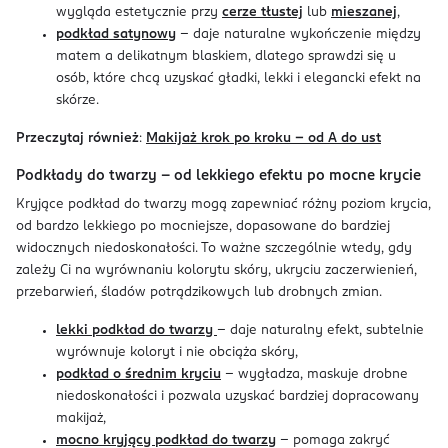
wygląda estetycznie przy
cerze tłustej
lub
mieszanej
,
podkład satynowy
– daje naturalne wykończenie między
matem a delikatnym blaskiem, dlatego sprawdzi się u
osób, które chcą uzyskać gładki, lekki i elegancki efekt na
skórze.
Przeczytaj również
:
Makijaż krok po kroku – od A do ust
Podkłady do twarzy – od lekkiego efektu po mocne krycie
Kryjące podkład do twarzy mogą zapewniać różny poziom krycia,
od bardzo lekkiego po mocniejsze, dopasowane do bardziej
widocznych niedoskonałości. To ważne szczególnie wtedy, gdy
zależy Ci na wyrównaniu kolorytu skóry, ukryciu zaczerwienień,
przebarwień, śladów potrądzikowych lub drobnych zmian.
lekki podkład do twarzy
– daje naturalny efekt, subtelnie
wyrównuje koloryt i nie obciąża skóry,
podkład o średnim kryciu
– wygładza, maskuje drobne
niedoskonałości i pozwala uzyskać bardziej dopracowany
makijaż,
mocno kryjący podkład do twarzy
– pomaga zakryć