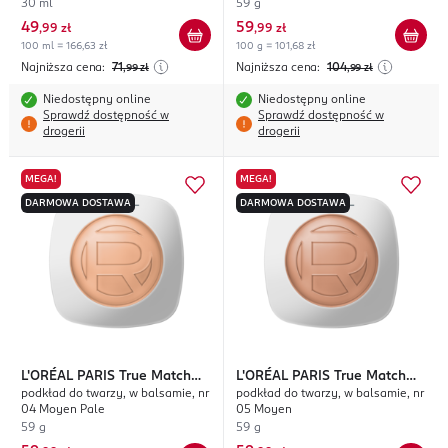
30 ml
59 g
49
59
,
99 zł
,
99 zł
100 ml = 166,63 zł
100 g = 101,68 zł
Najniższa cena:
71
Najniższa cena:
104
,99
zł
,99
zł
Niedostępny online
Niedostępny online
Sprawdź dostępność w
Sprawdź dostępność w
drogerii
drogerii
MEGA!
MEGA!
DARMOWA DOSTAWA
DARMOWA DOSTAWA
L'ORÉAL PARIS
True Match
L'ORÉAL PARIS
True Match
podkład do twarzy, w balsamie, nr
podkład do twarzy, w balsamie, nr
Hyaluron Tinted Balm
Hyaluron Tinted Balm
04 Moyen Pale
05 Moyen
59 g
59 g