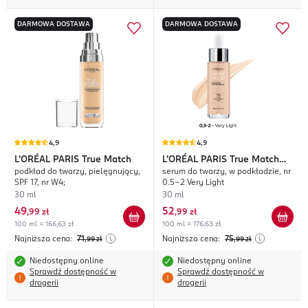
DARMOWA DOSTAWA
DARMOWA DOSTAWA
4,9
4,9
L'ORÉAL PARIS
True Match
L'ORÉAL PARIS
True Match
podkład do twarzy, pielęgnujący,
serum do twarzy, w podkładzie, nr
Nude
SPF 17, nr W4;
0.5-2 Very Light
30 ml
30 ml
49
52
,
99 zł
,
99 zł
100 ml = 166,63 zł
100 ml = 176,63 zł
Najniższa cena:
71
Najniższa cena:
75
,99
zł
,99
zł
Niedostępny online
Niedostępny online
Sprawdź dostępność w
Sprawdź dostępność w
drogerii
drogerii