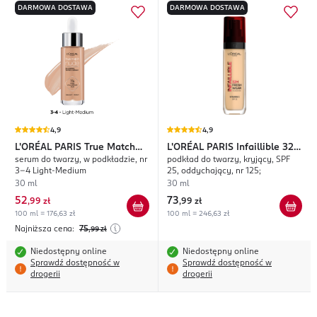
DARMOWA DOSTAWA
DARMOWA DOSTAWA
4,9
4,9
L'ORÉAL PARIS
True Match
L'ORÉAL PARIS
Infaillible 32H
serum do twarzy, w podkładzie, nr
podkład do twarzy, kryjący, SPF
Nude
Fresh Wear
3-4 Light-Medium
25, oddychający, nr 125;
30 ml
30 ml
52
73
,
99 zł
,
99 zł
100 ml = 176,63 zł
100 ml = 246,63 zł
Najniższa cena:
75
,99
zł
Niedostępny online
Niedostępny online
Sprawdź dostępność w
Sprawdź dostępność w
drogerii
drogerii