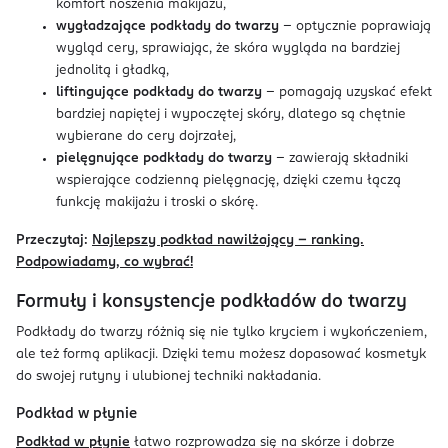
komfort noszenia makijażu,
wygładzające podkłady do twarzy
– optycznie poprawiają
wygląd cery, sprawiając, że skóra wygląda na bardziej
jednolitą i gładką,
liftingujące podkłady do twarzy
– pomagają uzyskać efekt
bardziej napiętej i wypoczętej skóry, dlatego są chętnie
wybierane do cery dojrzałej,
pielęgnujące podkłady do twarzy
– zawierają składniki
wspierające codzienną pielęgnację, dzięki czemu łączą
funkcję makijażu i troski o skórę.
Przeczytaj:
Najlepszy podkład nawilżający – ranking.
Podpowiadamy, co wybrać!
Formuły i konsystencje podkładów do twarzy
Podkłady do twarzy różnią się nie tylko kryciem i wykończeniem,
ale też formą aplikacji. Dzięki temu możesz dopasować kosmetyk
do swojej rutyny i ulubionej techniki nakładania.
Podkład w płynie
Podkład w płynie
łatwo rozprowadza się na skórze i dobrze