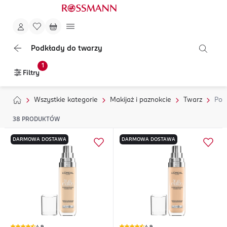
Podkłady do twarzy
1
Filtry
Wszystkie kategorie
Makijaż i paznokcie
Twarz
Pod
38
PRODUKTÓW
DARMOWA DOSTAWA
DARMOWA DOSTAWA