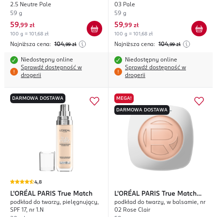
2.5 Neutre Pale
03 Pale
59 g
59 g
59
59
,
99 zł
,
99 zł
100 g = 101,68 zł
100 g = 101,68 zł
Najniższa cena:
104
Najniższa cena:
104
,99
zł
,99
zł
Niedostępny online
Niedostępny online
Sprawdź dostępność w
Sprawdź dostępność w
drogerii
drogerii
DARMOWA DOSTAWA
MEGA!
DARMOWA DOSTAWA
4,8
L'ORÉAL PARIS
True Match
L'ORÉAL PARIS
True Match
podkład do twarzy, pielęgnujący,
podkład do twarzy, w balsamie, nr
Hyaluron Tinted Balm
SPF 17, nr 1.N
02 Rose Clair